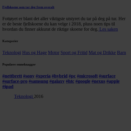
Fjellskoene som tar deg frem overalt
Fottøyet er blant det aller viktigste utstyret du tar på deg på tur. Her
er de beste fjellskoene du kan velge i 2018, pluss noen tips til
hvordan du finner akkurat de riktige skoene for deg.
Les saken
Kategorier
Teknologi
Hus og Hage
Motor
Sport og Fritid
Mat og Drikke
Barn
Populære emneknagger
#
nettbrett
#
sony
#
xperia
#
hybrid
#
pc
#
microsoft
#
surface
#
surface-pro
#
samsung
#
galaxy
#
htc
#
google
#
nexus
#
apple
#
ipad
Teknologi
2016