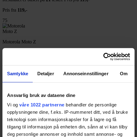
Pris fra
119,-
75
Motorola Moto Z
Resultatet er basert på
13
tester.
Pris fra
204,-
Pris fra
204,-
75
Samtykke
Detaljer
Annonseinnstillinger
Om
Huawei P8
Ansvarlig bruk av dataene dine
Resultatet er basert på
30
tester.
Pris fra
104,-
Vi og
våre 1022 partnerne
behandler de personlige
Pris fra
104,-
opplysningene dine, f.eks. IP-nummeret ditt, ved å bruke
teknologi som informasjonskapsler for å lagre og få
74
tilgang til informasjon på enheten din, sånn at vi kan tilby
deg personlige annonser og innhold samt annonse- og