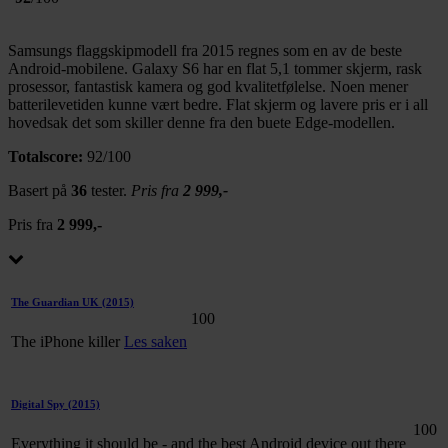
Samsungs flaggskipmodell fra 2015 regnes som en av de beste
Android-mobilene. Galaxy S6 har en flat 5,1 tommer skjerm, rask
prosessor, fantastisk kamera og god kvalitetfølelse. Noen mener
batterilevetiden kunne vært bedre. Flat skjerm og lavere pris er i all
hovedsak det som skiller denne fra den buete Edge-modellen.
Totalscore:
92/100
Basert på
36
tester.
Pris fra
2 999,-
Pris fra
2 999,-
The Guardian UK
(2015)
100
The iPhone killer
Les saken
Digital Spy
(2015)
100
Everything it should be - and the best Android device out there