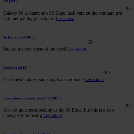
M3
(2015)
89
Galaxy S6 är bättre enn S6 Edge, tack vare ett lite vettigare pris
och mer pålitlig plan skärm
Les saken
TechnoBuffalo
(2015)
89
Stellar in every sense of the word
Les saken
Engadget
(2015)
89
The finest Galaxy Samsung has ever made
Les saken
International Business Times UK
(2015)
89
It is not quite as appealing as the S6 Edge, but this is a step
change for Samsung
Les saken