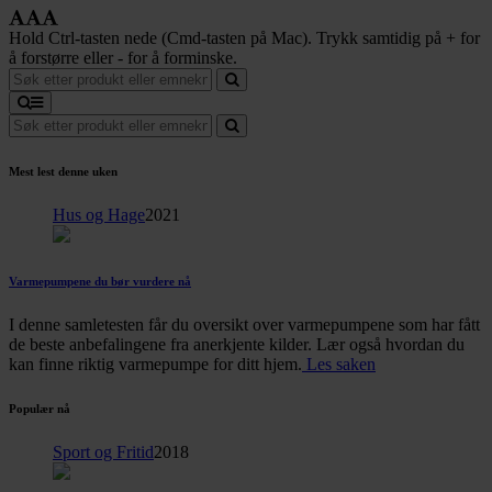
Hold Ctrl-tasten nede (Cmd-tasten på Mac). Trykk samtidig på + for
å forstørre eller - for å forminske.
Mest lest denne uken
Hus og Hage
2021
Varmepumpene du bør vurdere nå
I denne samletesten får du oversikt over varmepumpene som har fått
de beste anbefalingene fra anerkjente kilder. Lær også hvordan du
kan finne riktig varmepumpe for ditt hjem.
Les saken
Populær nå
Sport og Fritid
2018