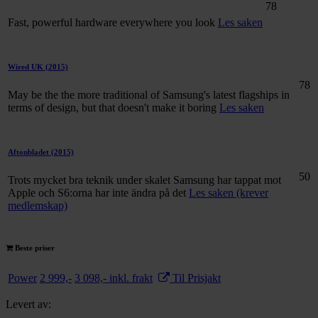
78
Fast, powerful hardware everywhere you look
Les saken
Wired UK
(2015)
78
May be the the more traditional of Samsung's latest flagships in
terms of design, but that doesn't make it boring
Les saken
Aftonbladet
(2015)
50
Trots mycket bra teknik under skalet Samsung har tappat mot
Apple och S6:orna har inte ändra på det
Les saken (krever
medlemskap)
Beste priser
Power
2 999,-
3 098,- inkl. frakt
Til Prisjakt
Levert av: