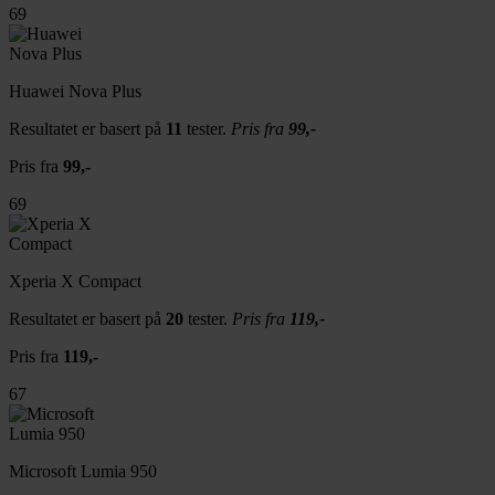
dessuten informasjon om hvordan du bruker nettstedet
69
vårt, med partnerne våre innen sosiale medier,
annonsering og analysearbeid, som kan kombinere den
med annen informasjon du har gjort tilgjengelig for dem,
Huawei Nova Plus
eller som de har samlet inn gjennom din bruk av
Resultatet er basert på
11
tester.
Pris fra
99,-
tjenestene deres.
Pris fra
99,-
69
Xperia X Compact
Resultatet er basert på
20
tester.
Pris fra
119,-
Pris fra
119,-
67
Microsoft Lumia 950