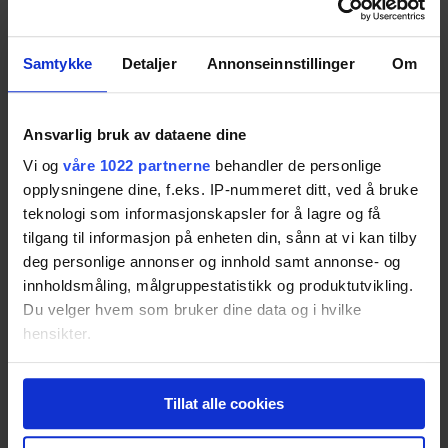
Del på Facebook
Del på Twitter
Samtykke
Detaljer
Annonseinnstillinger
Om
kommentarer
Under kan du lese mer om hvordan St. Hallvards Reserve-Jul er blitt
Ansvarlig bruk av dataene dine
tatt imot av testkildene.
Vi og
våre 1022 partnerne
behandler de personlige
88
/100
opplysningene dine, f.eks. IP-nummeret ditt, ved å bruke
teknologi som informasjonskapsler for å lagre og få
tilgang til informasjon på enheten din, sånn at vi kan tilby
Testresultat
deg personlige annonser og innhold samt annonse- og
innholdsmåling, målgruppestatistikk og produktutvikling.
St. Hallvards Reserve-Jul
Du velger hvem som bruker dine data og i hvilke
Resultatet er basert på
2
tester
hensikter.
Hvis du gir oss lov, vil vi også gjerne:
Dagens Næringsliv
(2020)
Tillat alle cookies
Innhente informasjon om den geografiske
90
Fyldig og krydret smak med fin maltsødme.
Les saken (krever
beliggenheten din, som kan være nøyaktig innenfor
medlemskap)