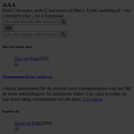
Hold Ctrl-tasten nede (Cmd-tasten på Mac). Trykk samtidig på + for
å forstørre eller - for å forminske.
Mest lest denne uken
Hus og Hage
2021
Varmepumpene du bør vurdere nå
I denne samletesten får du oversikt over varmepumpene som har fått
de beste anbefalingene fra anerkjente kilder. Lær også hvordan du
kan finne riktig varmepumpe for ditt hjem.
Les saken
Populær nå
Sport og Fritid
2018