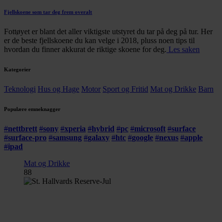
Fjellskoene som tar deg frem overalt
Fottøyet er blant det aller viktigste utstyret du tar på deg på tur. Her
er de beste fjellskoene du kan velge i 2018, pluss noen tips til
hvordan du finner akkurat de riktige skoene for deg.
Les saken
Kategorier
Teknologi
Hus og Hage
Motor
Sport og Fritid
Mat og Drikke
Barn
Populære emneknagger
#
nettbrett
#
sony
#
xperia
#
hybrid
#
pc
#
microsoft
#
surface
#
surface-pro
#
samsung
#
galaxy
#
htc
#
google
#
nexus
#
apple
#
ipad
Mat og Drikke
88