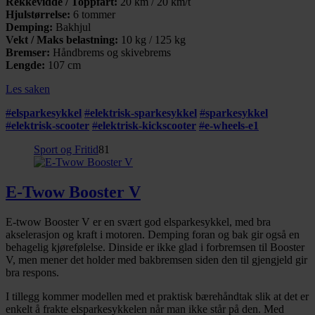
Rekkevidde / Toppfart:
20 km / 20 km/t
Hjulstørrelse:
6 tommer
Demping:
Bakhjul
Vekt / Maks belastning:
10 kg / 125 kg
Bremser:
Håndbrems og skivebrems
Lengde:
107 cm
Les saken
#
elsparkesykkel
#
elektrisk-sparkesykkel
#
sparkesykkel
#
elektrisk-scooter
#
elektrisk-kickscooter
#
e-wheels-e1
Sport og Fritid
81
E-Twow Booster V
E-twow Booster V er en svært god elsparkesykkel, med bra
akselerasjon og kraft i motoren. Demping foran og bak gir også en
behagelig kjørefølelse. Dinside er ikke glad i forbremsen til Booster
V, men mener det holder med bakbremsen siden den til gjengjeld gir
bra respons.
I tillegg kommer modellen med et praktisk bærehåndtak slik at det er
enkelt å frakte elsparkesykkelen når man ikke står på den. Med