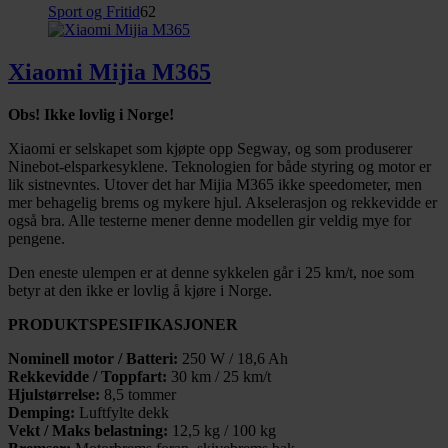
Sport og Fritid
62
Xiaomi Mijia M365
Obs! Ikke lovlig i Norge!
Xiaomi er selskapet som kjøpte opp Segway, og som produserer
Ninebot-elsparkesyklene. Teknologien for både styring og motor er
lik sistnevntes. Utover det har Mijia M365 ikke speedometer, men
mer behagelig brems og mykere hjul. Akselerasjon og rekkevidde er
også bra. Alle testerne mener denne modellen gir veldig mye for
pengene.
Den eneste ulempen er at denne sykkelen går i 25 km/t, noe som
betyr at den ikke er lovlig å kjøre i Norge.
PRODUKTSPESIFIKASJONER
Nominell motor / Batteri:
250 W / 18,6 Ah
Rekkevidde / Toppfart:
30 km / 25 km/t
Hjulstørrelse:
8,5 tommer
Demping:
Luftfylte dekk
Vekt / Maks belastning:
12,5 kg / 100 kg