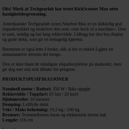
Obs! Merk at Techgearlab har testet KickScooter Max uten
hastighetsbegrensning.
Amerikanske Techgearlab synes Ninebot Max er en skikkelig god
elsparkesykkel og beskriver den som «one heck of a machine». Den
er rask, smidig og har lang rekkevidde. I tillegg har den bra display
og gode dekk, som gir en behagelig kjøretur.
Bremsene er også lette å bruke, slik at det er enkelt å gjøre en
unnamanøver dersom det trengs.
Den er ikke blant de rimeligste elsparkesyklene på markedet, men
gir deg mer enn nok tilbake for pengene.
PRODUKTSPESIFIKASJONER
Nominell motor / Batteri:
350 W / Ikke oppgitt
Rekkevidde / Toppfart:
65 km / 20 km/t
Hjulstørrelse:
10 tommer
Demping:
Luftfylte dekk
Vekt / Maks belastning:
19,5 kg / 100 kg
Bremser:
Trommelbrems foran og elektronisk brems bak
Lengde:
116 cm