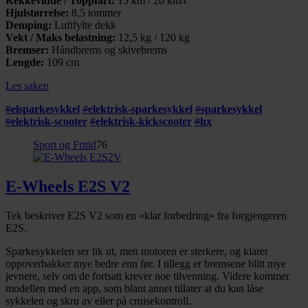
Rekkevidde / Toppfart:
15 km / 20 km/t
Hjulstørrelse:
8,5 tommer
Demping:
Luftfylte dekk
Vekt / Maks belastning:
12,5 kg / 120 kg
Bremser:
Håndbrems og skivebrems
Lengde:
109 cm
Les saken
#
elsparkesykkel
#
elektrisk-sparkesykkel
#
sparkesykkel
#
elektrisk-scooter
#
elektrisk-kickscooter
#
hx
Sport og Fritid
76
E-Wheels E2S V2
Tek beskriver E2S V2 som en «klar forbedring» fra forgjengeren
E2S.
Sparkesykkelen ser lik ut, men motoren er sterkere, og klarer
oppoverbakker mye bedre enn før. I tillegg er bremsene blitt mye
jevnere, selv om de fortsatt krever noe tilvenning. Videre kommer
modellen med en app, som blant annet tillater at du kan låse
sykkelen og skru av eller på cruisekontroll.