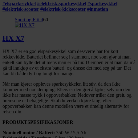
#
elsparkesykkel
#
elektrisk-sparkesykkel
#
sparkesykkel
#
elektrisk-scooter
#
elektrisk-kickscooter
#
inmotion
Sport og Fritid
60
HX X7
HX X7 er en god elsparkesykkel som dessverre har for kort
rekkevidde. Batteriet befinner seg i stammen, noe som gjør at man
enkelt kan bytte det ut mens man er på tur. Ulempen er at man da må
gå til innkjøp av et ekstra batteri, og drasse det med seg på tur. Det
kan bli både dyrt og tungt for mange.
Når man kjører oppleves sparkesykkelen litt stiv, da den ikke
kommer med noe demping. Ellers er den grei å kjøre, selv om den
ikke har masse trykk i oppoverbakker. Nedover triller den greit, og
bremsene er behagelige. Skal du verken kjøre langt eller i
oppoverbakker, kan denne modellen være et rimelig alternativ for
reisen din.
PRODUKTSPESIFIKASJONER
Nominell motor / Batteri:
350 W / 5,5 Ah