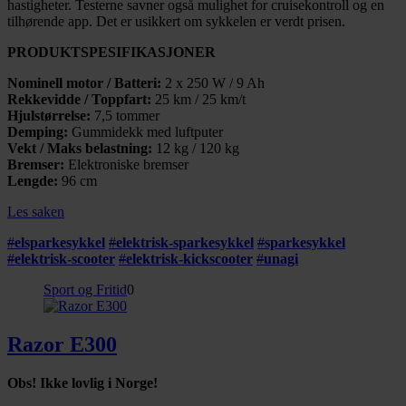
hastigheter. Testerne savner også mulighet for cruisekontroll og en
tilhørende app. Det er usikkert om sykkelen er verdt prisen.
PRODUKTSPESIFIKASJONER
Nominell motor / Batteri:
2 x 250 W / 9 Ah
Rekkevidde / Toppfart:
25 km / 25 km/t
Hjulstørrelse:
7,5 tommer
Demping:
Gummidekk med luftputer
Vekt / Maks belastning:
12 kg / 120 kg
Bremser:
Elektroniske bremser
Lengde:
96 cm
Les saken
#
elsparkesykkel
#
elektrisk-sparkesykkel
#
sparkesykkel
#
elektrisk-scooter
#
elektrisk-kickscooter
#
unagi
Sport og Fritid
0
Razor E300
Obs! Ikke lovlig i Norge!