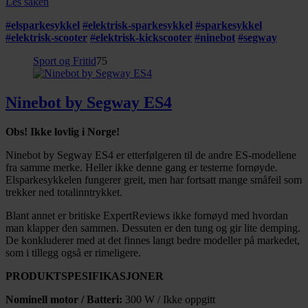
Les saken
#
elsparkesykkel
#
elektrisk-sparkesykkel
#
sparkesykkel
#
elektrisk-scooter
#
elektrisk-kickscooter
#
ninebot
#
segway
Sport og Fritid
75
Ninebot by Segway ES4
Obs! Ikke lovlig i Norge!
Ninebot by Segway ES4 er etterfølgeren til de andre ES-modellene
fra samme merke. Heller ikke denne gang er testerne fornøyde.
Elsparkesykkelen fungerer greit, men har fortsatt mange småfeil som
trekker ned totalinntrykket.
Blant annet er britiske ExpertReviews ikke fornøyd med hvordan
man klapper den sammen. Dessuten er den tung og gir lite demping.
De konkluderer med at det finnes langt bedre modeller på markedet,
som i tillegg også er rimeligere.
PRODUKTSPESIFIKASJONER
Nominell motor / Batteri:
300 W / Ikke oppgitt