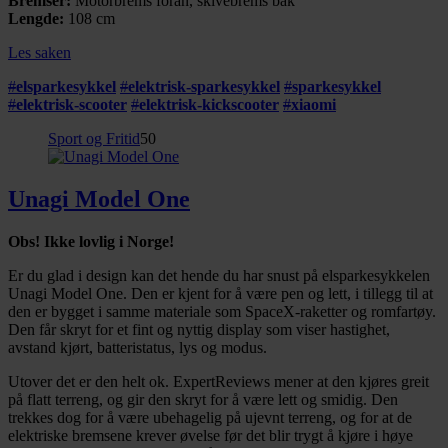
Bremser:
Motorbrems foran, skivebrems bak
Lengde:
108 cm
Les saken
#
elsparkesykkel
#
elektrisk-sparkesykkel
#
sparkesykkel
#
elektrisk-scooter
#
elektrisk-kickscooter
#
xiaomi
Sport og Fritid
50
Unagi Model One
Obs! Ikke lovlig i Norge!
Er du glad i design kan det hende du har snust på elsparkesykkelen
Unagi Model One. Den er kjent for å være pen og lett, i tillegg til at
den er bygget i samme materiale som SpaceX-raketter og romfartøy.
Den får skryt for et fint og nyttig display som viser hastighet,
avstand kjørt, batteristatus, lys og modus.
Utover det er den helt ok. ExpertReviews mener at den kjøres greit
på flatt terreng, og gir den skryt for å være lett og smidig. Den
trekkes dog for å være ubehagelig på ujevnt terreng, og for at de
elektriske bremsene krever øvelse før det blir trygt å kjøre i høye