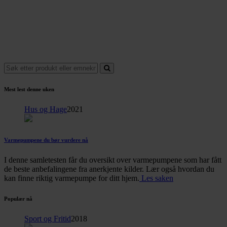
Mest lest denne uken
Hus og Hage
2021
Varmepumpene du bør vurdere nå
I denne samletesten får du oversikt over varmepumpene som har fått
de beste anbefalingene fra anerkjente kilder. Lær også hvordan du
kan finne riktig varmepumpe for ditt hjem.
Les saken
Populær nå
Sport og Fritid
2018