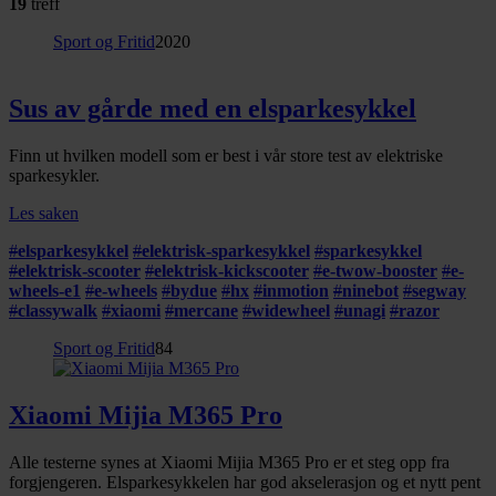
19
treff
Sport og Fritid
2020
Sus av gårde med en elsparkesykkel
Finn ut hvilken modell som er best i vår store test av elektriske
sparkesykler.
Les saken
#
elsparkesykkel
#
elektrisk-sparkesykkel
#
sparkesykkel
#
elektrisk-scooter
#
elektrisk-kickscooter
#
e-twow-booster
#
e-
wheels-e1
#
e-wheels
#
bydue
#
hx
#
inmotion
#
ninebot
#
segway
#
classywalk
#
xiaomi
#
mercane
#
widewheel
#
unagi
#
razor
Sport og Fritid
84
Xiaomi Mijia M365 Pro
Alle testerne synes at Xiaomi Mijia M365 Pro er et steg opp fra
forgjengeren. Elsparkesykkelen har god akselerasjon og et nytt pent