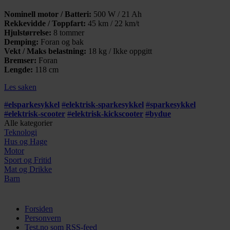
Nominell motor / Batteri:
500 W / 21 Ah
Rekkevidde / Toppfart:
45 km / 22 km/t
Hjulstørrelse:
8 tommer
Demping:
Foran og bak
Vekt / Maks belastning:
18 kg / Ikke oppgitt
Bremser:
Foran
Lengde:
118 cm
Les saken
#
elsparkesykkel
#
elektrisk-sparkesykkel
#
sparkesykkel
#
elektrisk-scooter
#
elektrisk-kickscooter
#
bydue
Alle kategorier
Teknologi
Hus og Hage
Motor
Sport og Fritid
Mat og Drikke
Barn
Forsiden
Personvern
Test.no som RSS-feed