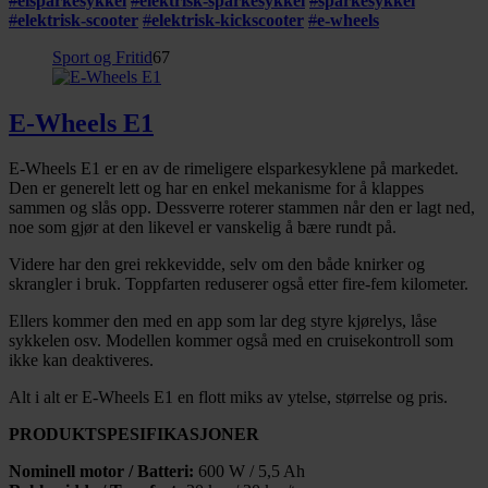
#
elsparkesykkel
#
elektrisk-sparkesykkel
#
sparkesykkel
#
elektrisk-scooter
#
elektrisk-kickscooter
#
e-wheels
Sport og Fritid
67
E-Wheels E1
E-Wheels E1 er en av de rimeligere elsparkesyklene på markedet.
Den er generelt lett og har en enkel mekanisme for å klappes
sammen og slås opp. Dessverre roterer stammen når den er lagt ned,
noe som gjør at den likevel er vanskelig å bære rundt på.
Videre har den grei rekkevidde, selv om den både knirker og
skrangler i bruk. Toppfarten reduserer også etter fire-fem kilometer.
Ellers kommer den med en app som lar deg styre kjørelys, låse
sykkelen osv. Modellen kommer også med en cruisekontroll som
ikke kan deaktiveres.
Alt i alt er E-Wheels E1 en flott miks av ytelse, størrelse og pris.
PRODUKTSPESIFIKASJONER
Nominell motor / Batteri:
600 W / 5,5 Ah