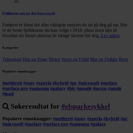
Fjellskoene som tar deg frem overalt
Fottøyet er blant det aller viktigste utstyret du tar på deg på tur. Her
er de beste fjellskoene du kan velge i 2018, pluss noen tips til
hvordan du finner akkurat de riktige skoene for deg.
Les saken
Kategorier
Teknologi
Hus og Hage
Motor
Sport og Fritid
Mat og Drikke
Barn
Populære emneknagger
#
nettbrett
#
sony
#
xperia
#
hybrid
#
pc
#
microsoft
#
surface
#
surface-pro
#
samsung
#
galaxy
#
htc
#
google
#
nexus
#
apple
#
ipad
Søkeresultat for
#
elsparkesykkel
Populære emneknagger:
#
nettbrett
#
sony
#
xperia
#
hybrid
#
pc
#
microsoft
#
surface
#
surface-pro
#
samsung
#
galaxy