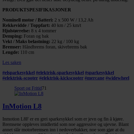
PRODUKTSPESIFIKASJONER
Nominell motor / Batteri:
2 x 500 W / 13,2 Ah
Rekkevidde / Toppfart:
40 km / 25 km/t
Hjulstørrelse:
8 x 4 tommer
Demping:
Foran og bak
Vekt / Maks belastning:
22 kg / 100 kg
Bremser:
Håndbrems foran, skivebrems bak
Lengde:
110 cm
Les saken
#
elsparkesykkel
#
elektrisk-sparkesykkel
#
sparkesykkel
#
elektrisk-scooter
#
elektrisk-kickscooter
#
mercane
#
widewheel
Sport og Fritid
71
InMotion L8
Inmotion L8F er en grei sparkesykkel som er jevn og fin å kjøre.
Bremsene oppleves imidlertid som noe aggressive og ujevne. Blant
annet slår motorbremsen inn i nedoverbakker, noe som gjør at du