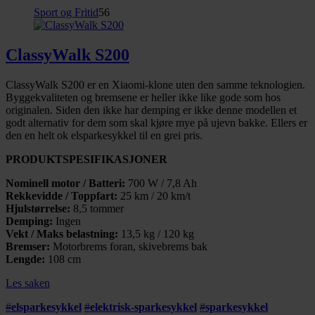
Sport og Fritid
56
ClassyWalk S200
ClassyWalk S200 er en Xiaomi-klone uten den samme teknologien.
Byggekvaliteten og bremsene er heller ikke like gode som hos
originalen. Siden den ikke har demping er ikke denne modellen et
godt alternativ for dem som skal kjøre mye på ujevn bakke. Ellers er
den en helt ok elsparkesykkel til en grei pris.
PRODUKTSPESIFIKASJONER
Nominell motor / Batteri:
700 W / 7,8 Ah
Rekkevidde / Toppfart:
25 km / 20 km/t
Hjulstørrelse:
8,5 tommer
Demping:
Ingen
Vekt / Maks belastning:
13,5 kg / 120 kg
Bremser:
Motorbrems foran, skivebrems bak
Lengde:
108 cm
Les saken
#
elsparkesykkel
#
elektrisk-sparkesykkel
#
sparkesykkel