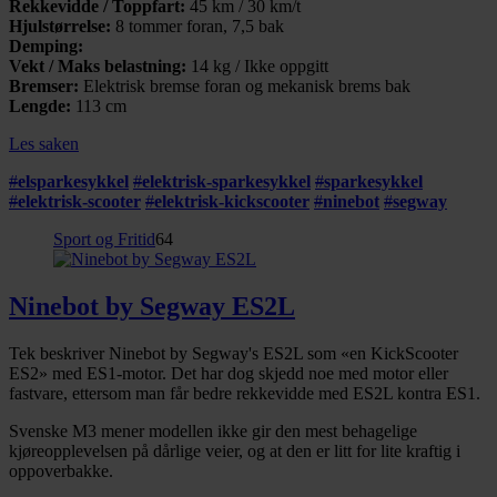
Rekkevidde / Toppfart:
45 km / 30 km/t
Hjulstørrelse:
8 tommer foran, 7,5 bak
Demping:
Vekt / Maks belastning:
14 kg / Ikke oppgitt
Bremser:
Elektrisk bremse foran og mekanisk brems bak
Lengde:
113 cm
Les saken
#
elsparkesykkel
#
elektrisk-sparkesykkel
#
sparkesykkel
#
elektrisk-scooter
#
elektrisk-kickscooter
#
ninebot
#
segway
Sport og Fritid
64
Ninebot by Segway ES2L
Tek beskriver Ninebot by Segway's ES2L som «en KickScooter
ES2» med ES1-motor. Det har dog skjedd noe med motor eller
fastvare, ettersom man får bedre rekkevidde med ES2L kontra ES1.
Svenske M3 mener modellen ikke gir den mest behagelige
kjøreopplevelsen på dårlige veier, og at den er litt for lite kraftig i
oppoverbakke.