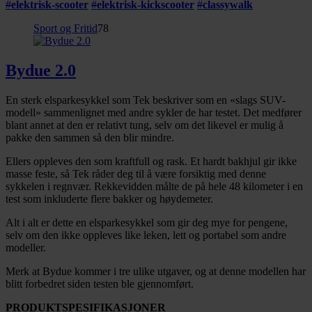
#
elektrisk-scooter
#
elektrisk-kickscooter
#
classywalk
Sport og Fritid
78
Bydue 2.0
En sterk elsparkesykkel som Tek beskriver som en «slags SUV-
modell» sammenlignet med andre sykler de har testet. Det medfører
blant annet at den er relativt tung, selv om det likevel er mulig å
pakke den sammen så den blir mindre.
Ellers oppleves den som kraftfull og rask. Et hardt bakhjul gir ikke
masse feste, så Tek råder deg til å være forsiktig med denne
sykkelen i regnvær. Rekkevidden målte de på hele 48 kilometer i en
test som inkluderte flere bakker og høydemeter.
Alt i alt er dette en elsparkesykkel som gir deg mye for pengene,
selv om den ikke oppleves like leken, lett og portabel som andre
modeller.
Merk at Bydue kommer i tre ulike utgaver, og at denne modellen har
blitt forbedret siden testen ble gjennomført.
PRODUKTSPESIFIKASJONER