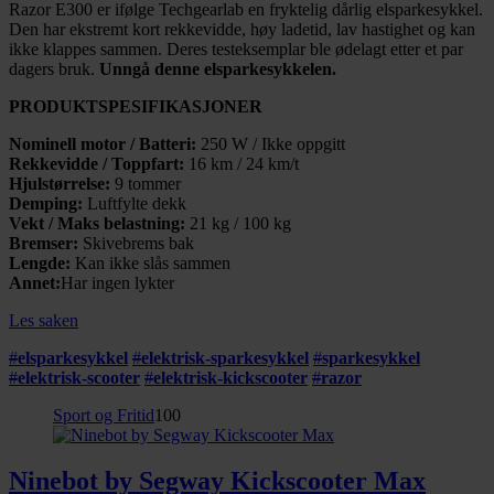
Razor E300 er ifølge Techgearlab en fryktelig dårlig elsparkesykkel.
Den har ekstremt kort rekkevidde, høy ladetid, lav hastighet og kan
ikke klappes sammen. Deres testeksemplar ble ødelagt etter et par
dagers bruk.
Unngå denne elsparkesykkelen.
PRODUKTSPESIFIKASJONER
Nominell motor / Batteri:
250 W / Ikke oppgitt
Rekkevidde / Toppfart:
16 km / 24 km/t
Hjulstørrelse:
9 tommer
Demping:
Luftfylte dekk
Vekt / Maks belastning:
21 kg / 100 kg
Bremser:
Skivebrems bak
Lengde:
Kan ikke slås sammen
Annet:
Har ingen lykter
Les saken
#
elsparkesykkel
#
elektrisk-sparkesykkel
#
sparkesykkel
#
elektrisk-scooter
#
elektrisk-kickscooter
#
razor
Sport og Fritid
100
Ninebot by Segway Kickscooter Max