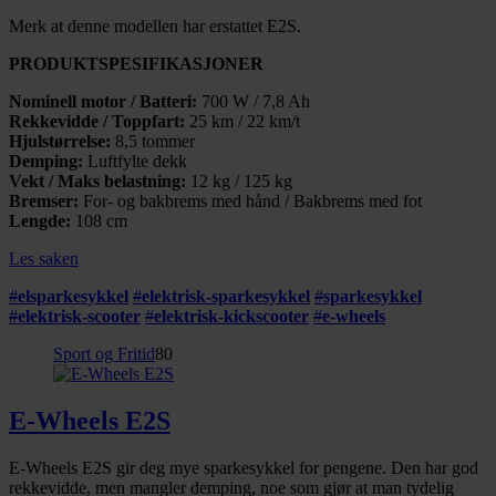
Merk at denne modellen har erstattet E2S.
PRODUKTSPESIFIKASJONER
Nominell motor / Batteri:
700 W / 7,8 Ah
Rekkevidde / Toppfart:
25 km / 22 km/t
Hjulstørrelse:
8,5 tommer
Demping:
Luftfylte dekk
Vekt / Maks belastning:
12 kg / 125 kg
Bremser:
For- og bakbrems med hånd / Bakbrems med fot
Lengde:
108 cm
Les saken
#
elsparkesykkel
#
elektrisk-sparkesykkel
#
sparkesykkel
#
elektrisk-scooter
#
elektrisk-kickscooter
#
e-wheels
Sport og Fritid
80
E-Wheels E2S
E-Wheels E2S gir deg mye sparkesykkel for pengene. Den har god
rekkevidde, men mangler demping, noe som gjør at man tydelig