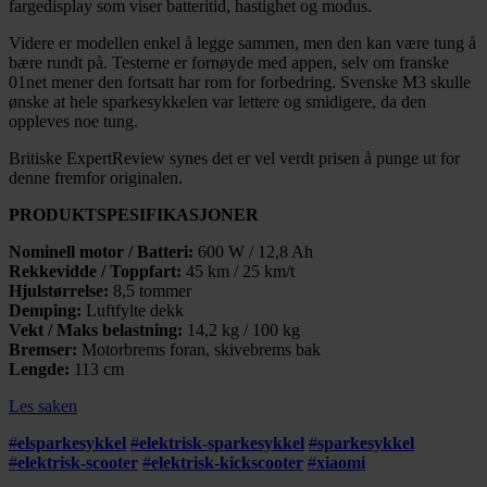
fargedisplay som viser batteritid, hastighet og modus.
Videre er modellen enkel å legge sammen, men den kan være tung å
bære rundt på. Testerne er fornøyde med appen, selv om franske
01net mener den fortsatt har rom for forbedring. Svenske M3 skulle
ønske at hele sparkesykkelen var lettere og smidigere, da den
oppleves noe tung.
Britiske ExpertReview synes det er vel verdt prisen å punge ut for
denne fremfor originalen.
PRODUKTSPESIFIKASJONER
Nominell motor / Batteri:
600 W / 12,8 Ah
Rekkevidde / Toppfart:
45 km / 25 km/t
Hjulstørrelse:
8,5 tommer
Demping:
Luftfylte dekk
Vekt / Maks belastning:
14,2 kg / 100 kg
Bremser:
Motorbrems foran, skivebrems bak
Lengde:
113 cm
Les saken
#
elsparkesykkel
#
elektrisk-sparkesykkel
#
sparkesykkel
#
elektrisk-scooter
#
elektrisk-kickscooter
#
xiaomi