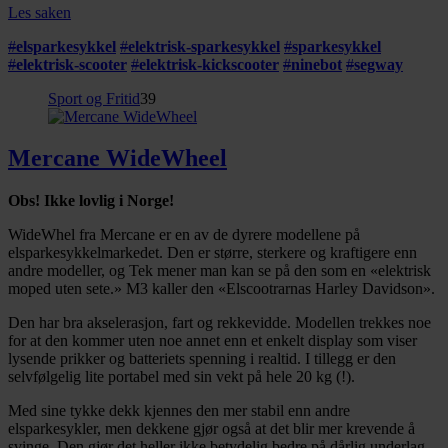
annonser et personlig preg, for å levere sosiale
Les saken
mediefunksjoner og for å analysere trafikken vår. Vi deler
#
elsparkesykkel
#
elektrisk-sparkesykkel
#
sparkesykkel
dessuten informasjon om hvordan du bruker nettstedet
#
elektrisk-scooter
#
elektrisk-kickscooter
#
ninebot
#
segway
vårt, med partnerne våre innen sosiale medier,
Sport og Fritid
39
annonsering og analysearbeid, som kan kombinere den
med annen informasjon du har gjort tilgjengelig for dem,
eller som de har samlet inn gjennom din bruk av
Mercane WideWheel
tjenestene deres.
Obs! Ikke lovlig i Norge!
WideWhel fra Mercane er en av de dyrere modellene på
elsparkesykkelmarkedet. Den er større, sterkere og kraftigere enn
andre modeller, og Tek mener man kan se på den som en «elektrisk
moped uten sete.» M3 kaller den «Elscootrarnas Harley Davidson».
Den har bra akselerasjon, fart og rekkevidde. Modellen trekkes noe
for at den kommer uten noe annet enn et enkelt display som viser
lysende prikker og batteriets spenning i realtid. I tillegg er den
selvfølgelig lite portabel med sin vekt på hele 20 kg (!).
Med sine tykke dekk kjennes den mer stabil enn andre
elsparkesykler, men dekkene gjør også at det blir mer krevende å
svinge. Den gjør det heller ikke betydelig bedre på dårlig underlag.