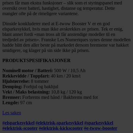
prisen får man ekstra funksjoner – slik som et styringspanel med
oversikt over batteri, hastighet, distanse og temperatur. Dette
mangler ofte på de rimeligere variantene.
Dinside konkluderer med at E-twow Booster V er en god
elsparkesykkel, hvis man ikke avskrekkes av prisen. Tek er enig,
blant annet fordi «man tross alt får anstendige modeller til en
tredjedel av prisen». Franske Les Numeriques synes denne modellen
hadde blitt den aller beste på markedet dersom bremsene var hakket
smidigere, og klager på sin side ikke på prisen.
PRODUKTSPESIFIKASJONER
Nominell motor / Batteri:
500 W / 10,5 Ah
Rekkevidde / Toppfart:
40 km / 20 km/t
Hjulstørrelse:
8 tommer
Demping:
Forhjul og bakhjul
Vekt / Maks belastning:
10,8 kg / 120 kg
Bremser:
Forbrems med hånd / Bakbrems med fot
Lengde:
97 cm
Les saken
#
elsparkesykkel
#
elektrisk-sparkesykkel
#
sparkesykkel
#
elektrisk-scooter
#
elektrisk-kickscooter
#
e-twow-booster