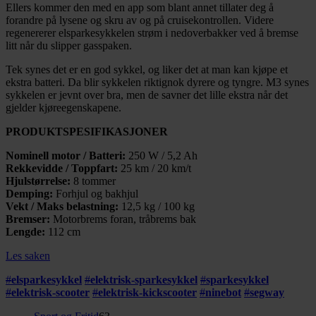
Ellers kommer den med en app som blant annet tillater deg å
forandre på lysene og skru av og på cruisekontrollen. Videre
regenererer elsparkesykkelen strøm i nedoverbakker ved å bremse
litt når du slipper gasspaken.
Tek synes det er en god sykkel, og liker det at man kan kjøpe et
ekstra batteri. Da blir sykkelen riktignok dyrere og tyngre. M3 synes
sykkelen er jevnt over bra, men de savner det lille ekstra når det
gjelder kjøreegenskapene.
PRODUKTSPESIFIKASJONER
Nominell motor / Batteri:
250 W / 5,2 Ah
Rekkevidde / Toppfart:
25 km / 20 km/t
Hjulstørrelse:
8 tommer
Demping:
Forhjul og bakhjul
Vekt / Maks belastning:
12,5 kg / 100 kg
Bremser:
Motorbrems foran, tråbrems bak
Lengde:
112 cm
Les saken
#
elsparkesykkel
#
elektrisk-sparkesykkel
#
sparkesykkel
#
elektrisk-scooter
#
elektrisk-kickscooter
#
ninebot
#
segway