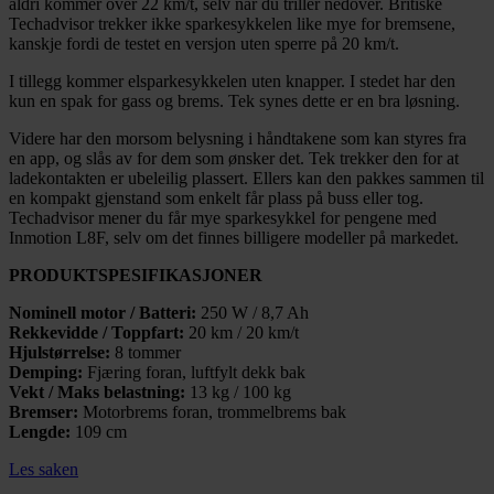
aldri kommer over 22 km/t, selv når du triller nedover. Britiske
Techadvisor trekker ikke sparkesykkelen like mye for bremsene,
kanskje fordi de testet en versjon uten sperre på 20 km/t.
I tillegg kommer elsparkesykkelen uten knapper. I stedet har den
kun en spak for gass og brems. Tek synes dette er en bra løsning.
Videre har den morsom belysning i håndtakene som kan styres fra
en app, og slås av for dem som ønsker det. Tek trekker den for at
ladekontakten er ubeleilig plassert. Ellers kan den pakkes sammen til
en kompakt gjenstand som enkelt får plass på buss eller tog.
Techadvisor mener du får mye sparkesykkel for pengene med
Inmotion L8F, selv om det finnes billigere modeller på markedet.
PRODUKTSPESIFIKASJONER
Nominell motor / Batteri:
250 W / 8,7 Ah
Rekkevidde / Toppfart:
20 km / 20 km/t
Hjulstørrelse:
8 tommer
Demping:
Fjæring foran, luftfylt dekk bak
Vekt / Maks belastning:
13 kg / 100 kg
Bremser:
Motorbrems foran, trommelbrems bak
Lengde:
109 cm
Les saken