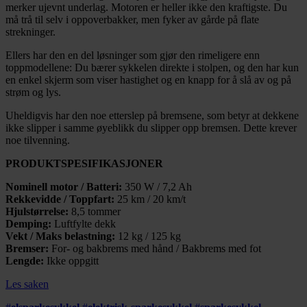
merker ujevnt underlag. Motoren er heller ikke den kraftigste. Du
må trå til selv i oppoverbakker, men fyker av gårde på flate
strekninger.
Ellers har den en del løsninger som gjør den rimeligere enn
toppmodellene: Du bærer sykkelen direkte i stolpen, og den har kun
en enkel skjerm som viser hastighet og en knapp for å slå av og på
strøm og lys.
Uheldigvis har den noe etterslep på bremsene, som betyr at dekkene
ikke slipper i samme øyeblikk du slipper opp bremsen. Dette krever
noe tilvenning.
PRODUKTSPESIFIKASJONER
Nominell motor / Batteri:
350 W / 7,2 Ah
Rekkevidde / Toppfart:
25 km / 20 km/t
Hjulstørrelse:
8,5 tommer
Demping:
Luftfylte dekk
Vekt / Maks belastning:
12 kg / 125 kg
Bremser:
For- og bakbrems med hånd / Bakbrems med fot
Lengde:
Ikke oppgitt
Les saken