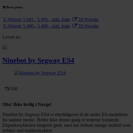
Beste priser
E-Wheels
5 091,-
5 091,- inkl. frakt
Til Prisjakt
E-Wheels
5 490,-
5 490,- inkl. frakt
Til Prisjakt
Levert av:
Ninebot by Segway ES4
75
/100
Obs! Ikke lovlig i Norge!
Ninebot by Segway ES4 er etterfølgeren til de andre ES-modellene
fra samme merke. Heller ikke denne gang er testerne fornøyde.
Elsparkesykkelen fungerer greit, men har fortsatt mange småfeil som
trekker ned totalinntrykket.