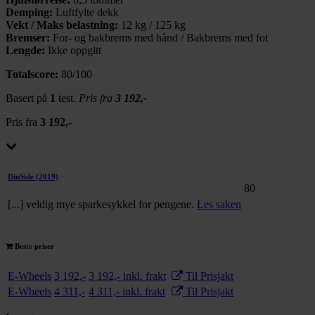
Demping:
Luftfylte dekk
Vekt / Maks belastning:
12 kg / 125 kg
Bremser:
For- og bakbrems med hånd / Bakbrems med fot
Lengde:
Ikke oppgitt
Totalscore:
80/100
Basert på
1
test.
Pris fra
3 192,-
Pris fra
3 192,-
DinSide
(2019)
80
[...] veldig mye sparkesykkel for pengene.
Les saken
Beste priser
E-Wheels
3 192,-
3 192,- inkl. frakt
Til Prisjakt
E-Wheels
4 311,-
4 311,- inkl. frakt
Til Prisjakt