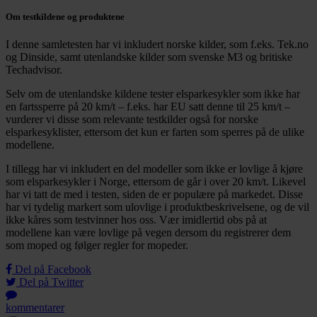
Om testkildene og produktene
I denne samletesten har vi inkludert norske kilder, som f.eks. Tek.no
og Dinside, samt utenlandske kilder som svenske M3 og britiske
Techadvisor.
Selv om de utenlandske kildene tester elsparkesykler som ikke har
en fartssperre på 20 km/t – f.eks. har EU satt denne til 25 km/t –
vurderer vi disse som relevante testkilder også for norske
elsparkesyklister, ettersom det kun er farten som sperres på de ulike
modellene.
I tillegg har vi inkludert en del modeller som ikke er lovlige å kjøre
som elsparkesykler i Norge, ettersom de går i over 20 km/t. Likevel
har vi tatt de med i testen, siden de er populære på markedet. Disse
har vi tydelig markert som ulovlige i produktbeskrivelsene, og de vil
ikke kåres som testvinner hos oss. Vær imidlertid obs på at
modellene kan være lovlige på vegen dersom du registrerer dem
som moped og følger regler for mopeder.
Del på Facebook
Del på Twitter
kommentarer