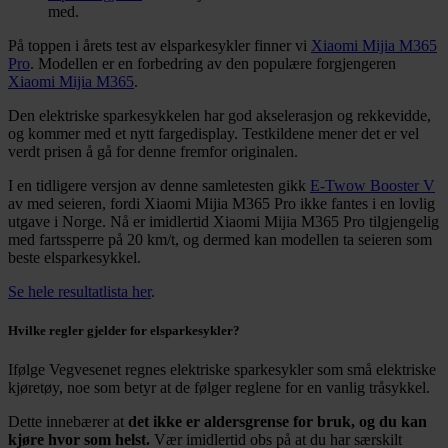
med.
På toppen i årets test av elsparkesykler finner vi
Xiaomi Mijia M365
Pro
. Modellen er en forbedring av den populære forgjengeren
Xiaomi Mijia M365
.
Den elektriske sparkesykkelen har god akselerasjon og rekkevidde,
og kommer med et nytt fargedisplay. Testkildene mener det er vel
verdt prisen å gå for denne fremfor originalen.
I en tidligere versjon av denne samletesten gikk
E-Twow Booster V
av med seieren, fordi Xiaomi Mijia M365 Pro ikke fantes i en lovlig
utgave i Norge. Nå er imidlertid Xiaomi Mijia M365 Pro tilgjengelig
med fartssperre på 20 km/t, og dermed kan modellen ta seieren som
beste elsparkesykkel.
Se hele resultatlista her
.
Hvilke regler gjelder for elsparkesykler?
Ifølge Vegvesenet regnes elektriske sparkesykler som små elektriske
kjøretøy, noe som betyr at de følger reglene for en vanlig tråsykkel.
Dette innebærer at
det ikke er aldersgrense for bruk, og du kan
kjøre hvor som helst.
Vær imidlertid obs på at du har særskilt