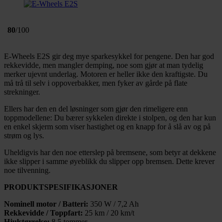
80
/100
E-Wheels E2S gir deg mye sparkesykkel for pengene. Den har god
rekkevidde, men mangler demping, noe som gjør at man tydelig
merker ujevnt underlag. Motoren er heller ikke den kraftigste. Du
må trå til selv i oppoverbakker, men fyker av gårde på flate
strekninger.
Ellers har den en del løsninger som gjør den rimeligere enn
toppmodellene: Du bærer sykkelen direkte i stolpen, og den har kun
en enkel skjerm som viser hastighet og en knapp for å slå av og på
strøm og lys.
Uheldigvis har den noe etterslep på bremsene, som betyr at dekkene
ikke slipper i samme øyeblikk du slipper opp bremsen. Dette krever
noe tilvenning.
PRODUKTSPESIFIKASJONER
Nominell motor / Batteri:
350 W / 7,2 Ah
Rekkevidde / Toppfart:
25 km / 20 km/t
Hjulstørrelse:
8,5 tommer