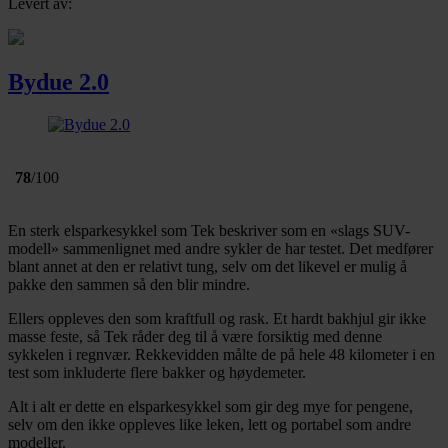
Levert av:
Bydue 2.0
78
/100
En sterk elsparkesykkel som Tek beskriver som en «slags SUV-
modell» sammenlignet med andre sykler de har testet. Det medfører
blant annet at den er relativt tung, selv om det likevel er mulig å
pakke den sammen så den blir mindre.
Ellers oppleves den som kraftfull og rask. Et hardt bakhjul gir ikke
masse feste, så Tek råder deg til å være forsiktig med denne
sykkelen i regnvær. Rekkevidden målte de på hele 48 kilometer i en
test som inkluderte flere bakker og høydemeter.
Alt i alt er dette en elsparkesykkel som gir deg mye for pengene,
selv om den ikke oppleves like leken, lett og portabel som andre
modeller.