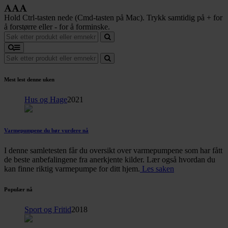
Hold Ctrl-tasten nede (Cmd-tasten på Mac). Trykk samtidig på + for
å forstørre eller - for å forminske.
Mest lest denne uken
Hus og Hage
2021
Varmepumpene du bør vurdere nå
I denne samletesten får du oversikt over varmepumpene som har fått
de beste anbefalingene fra anerkjente kilder. Lær også hvordan du
kan finne riktig varmepumpe for ditt hjem.
Les saken
Populær nå
Sport og Fritid
2018