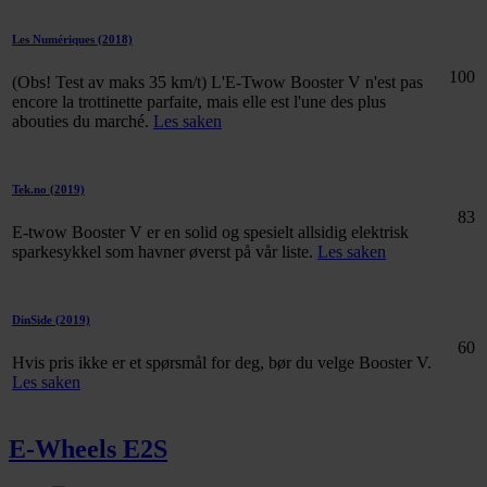
Les Numériques
(2018)
100
(Obs! Test av maks 35 km/t) L'E-Twow Booster V n'est pas
encore la trottinette parfaite, mais elle est l'une des plus
abouties du marché.
Les saken
Tek.no
(2019)
83
E-twow Booster V er en solid og spesielt allsidig elektrisk
sparkesykkel som havner øverst på vår liste.
Les saken
DinSide
(2019)
60
Hvis pris ikke er et spørsmål for deg, bør du velge Booster V.
Les saken
E-Wheels E2S