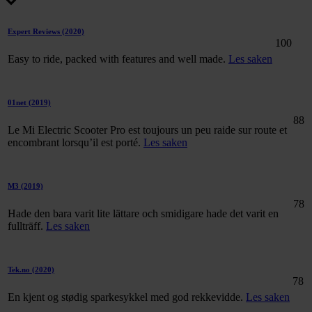
Expert Reviews
(2020)
100
Easy to ride, packed with features and well made.
Les saken
01net
(2019)
88
Le Mi Electric Scooter Pro est toujours un peu raide sur route et
encombrant lorsqu’il est porté.
Les saken
M3
(2019)
78
Hade den bara varit lite lättare och smidigare hade det varit en
fullträff.
Les saken
Tek.no
(2020)
78
En kjent og stødig sparkesykkel med god rekkevidde.
Les saken