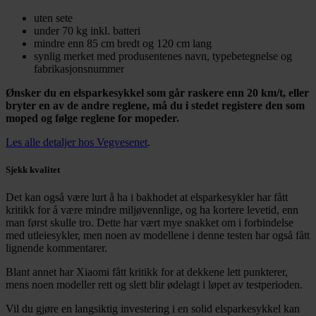
uten sete
under 70 kg inkl. batteri
mindre enn 85 cm bredt og 120 cm lang
synlig merket med produsentenes navn, typebetegnelse og
fabrikasjonsnummer
Ønsker du en elsparkesykkel som går raskere enn 20 km/t, eller
bryter en av de andre reglene, må du i stedet registere den som
moped og følge reglene for mopeder.
Les alle detaljer hos Vegvesenet
.
Sjekk kvalitet
Det kan også være lurt å ha i bakhodet at elsparkesykler har fått
kritikk for å være mindre miljøvennlige, og ha kortere levetid, enn
man først skulle tro. Dette har vært mye snakket om i forbindelse
med utleiesykler, men noen av modellene i denne testen har også fått
lignende kommentarer.
Blant annet har Xiaomi fått kritikk for at dekkene lett punkterer,
mens noen modeller rett og slett blir ødelagt i løpet av testperioden.
Vil du gjøre en langsiktig investering i en solid elsparkesykkel kan