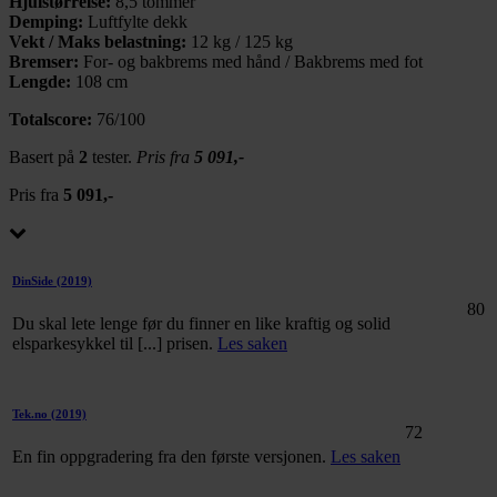
Hjulstørrelse:
8,5 tommer
Demping:
Luftfylte dekk
Vekt / Maks belastning:
12 kg / 125 kg
Bremser:
For- og bakbrems med hånd / Bakbrems med fot
Lengde:
108 cm
Totalscore:
76/100
Basert på
2
tester.
Pris fra
5 091,-
Pris fra
5 091,-
DinSide
(2019)
80
Du skal lete lenge før du finner en like kraftig og solid
elsparkesykkel til [...] prisen.
Les saken
Tek.no
(2019)
72
En fin oppgradering fra den første versjonen.
Les saken