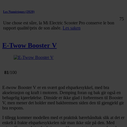
Les Numériques
(2020)
75
Une chose est sûre, la Mi Electric Scooter Pro conserve le bon
rapport qualité/prix de son aînée.
Les saken
E-Twow Booster V
81
/100
E-twow Booster V er en svært god elsparkesykkel, med bra
akselerasjon og kraft i motoren. Demping foran og bak gir også en
behagelig kjørefølelse. Dinside er ikke glad i forbremsen til Booster
V, men mener det holder med bakbremsen siden den til gjengjeld gir
bra respons.
I tillegg kommer modellen med et praktisk bærehåndtak slik at det er
enkelt å frakte elsparkesykkelen når man ikke står på den. Med