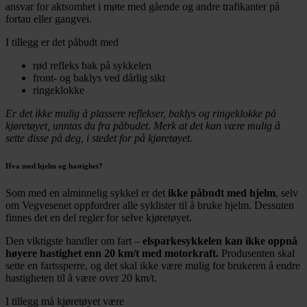
ansvar for aktsomhet i møte med gående og andre trafikanter på
fortau eller gangvei.
I tillegg er det påbudt med
rød refleks bak på sykkelen
front- og baklys ved dårlig sikt
ringeklokke
Er det ikke mulig å plassere reflekser, baklys og ringeklokke på
kjøretøyet, unntas du fra påbudet. Merk at det kan være mulig å
sette disse på deg, i stedet for på kjøretøyet.
Hva med hjelm og hastighet?
Som med en alminnelig sykkel er det
ikke påbudt med hjelm
, selv
om Vegvesenet oppfordrer alle syklister til å bruke hjelm. Dessuten
finnes det en del regler for selve kjøretøyet.
Den viktigste handler om fart –
elsparkesykkelen kan ikke oppnå
høyere hastighet enn 20 km/t med motorkraft.
Produsenten skal
sette en fartssperre, og det skal ikke være mulig for brukeren å endre
hastigheten til å være over 20 km/t.
I tillegg må kjøretøyet være