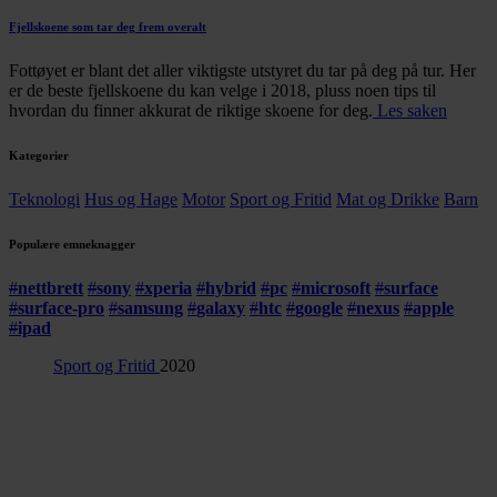
Fjellskoene som tar deg frem overalt
Fottøyet er blant det aller viktigste utstyret du tar på deg på tur. Her
er de beste fjellskoene du kan velge i 2018, pluss noen tips til
hvordan du finner akkurat de riktige skoene for deg.
Les saken
Kategorier
Teknologi
Hus og Hage
Motor
Sport og Fritid
Mat og Drikke
Barn
Populære emneknagger
#
nettbrett
#
sony
#
xperia
#
hybrid
#
pc
#
microsoft
#
surface
#
surface-pro
#
samsung
#
galaxy
#
htc
#
google
#
nexus
#
apple
#
ipad
Sport og Fritid
2020