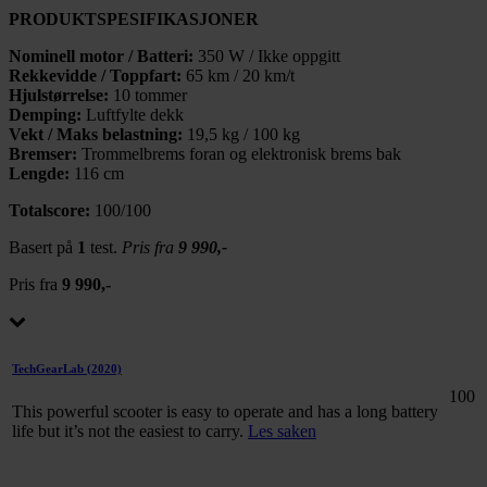
PRODUKTSPESIFIKASJONER
Nominell motor / Batteri:
350 W / Ikke oppgitt
Rekkevidde / Toppfart:
65 km / 20 km/t
Hjulstørrelse:
10 tommer
Demping:
Luftfylte dekk
Vekt / Maks belastning:
19,5 kg / 100 kg
Bremser:
Trommelbrems foran og elektronisk brems bak
Lengde:
116 cm
Totalscore:
100/100
Basert på
1
test.
Pris fra
9 990,-
Pris fra
9 990,-
TechGearLab
(2020)
100
This powerful scooter is easy to operate and has a long battery
life but it’s not the easiest to carry.
Les saken