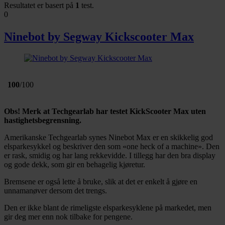
dessuten informasjon om hvordan du bruker nettstedet
Resultatet er basert på
1
test.
0
vårt, med partnerne våre innen sosiale medier,
annonsering og analysearbeid, som kan kombinere den
Ninebot by Segway Kickscooter Max
med annen informasjon du har gjort tilgjengelig for dem,
eller som de har samlet inn gjennom din bruk av
tjenestene deres.
100
/100
Obs! Merk at Techgearlab har testet KickScooter Max uten
hastighetsbegrensning.
Amerikanske Techgearlab synes Ninebot Max er en skikkelig god
elsparkesykkel og beskriver den som «one heck of a machine». Den
er rask, smidig og har lang rekkevidde. I tillegg har den bra display
og gode dekk, som gir en behagelig kjøretur.
Bremsene er også lette å bruke, slik at det er enkelt å gjøre en
unnamanøver dersom det trengs.
Den er ikke blant de rimeligste elsparkesyklene på markedet, men
gir deg mer enn nok tilbake for pengene.