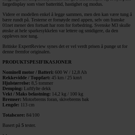
fargedisplay som viser batteritid, hastighet og modus.
Videre er modellen enkel å legge sammen, men den kan være tung å
bære rundt på. Testerne er fornøyde med appen, selv om franske
01net mener den fortsatt har rom for forbedring. Svenske M3 skulle
ønske at hele sparkesykkelen var lettere og smidigere, da den
oppleves noe tung.
Britiske ExpertReview synes det er vel verdt prisen å punge ut for
denne fremfor originalen.
PRODUKTSPESIFIKASJONER
Nominell motor / Batteri:
600 W / 12,8 Ah
Rekkevidde / Toppfart:
45 km / 25 km/t
Hjulstørrelse:
8,5 tommer
Demping:
Luftfylte dekk
Vekt / Maks belastning:
14,2 kg / 100 kg
Bremser:
Motorbrems foran, skivebrems bak
Lengde:
113 cm
Totalscore:
84/100
Basert på
5
tester.