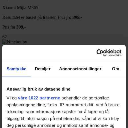
Xiaomi Mijia M365
Resultatet er basert på
6
tester.
Pris fra
399,-
Pris fra
399,-
62
Ninebot by Segway ES1
Resultatet er basert på
1
test.
Pris fra
699,-
Samtykke
Detaljer
Annonseinnstillinger
Om
Pris fra
699,-
61
Ansvarlig bruk av dataene dine
Vi og
våre 1022 partnerne
behandler de personlige
HX X7
opplysningene dine, f.eks. IP-nummeret ditt, ved å bruke
Resultatet er basert på
1
test.
teknologi som informasjonskapsler for å lagre og få
60
tilgang til informasjon på enheten din, sånn at vi kan tilby
deg personlige annonser og innhold samt annonse- og