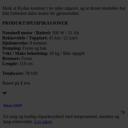
Merk at Bydue kommer i tre ulike utgaver, og at denne modellen har
blitt forbedret siden testen ble gjennomført.
PRODUKTSPESIFIKASJONER
Nominell motor / Batteri:
500 W / 21 Ah
Rekkevidde / Toppfart:
45 km / 22 km/t
Hjulstørrelse:
8 tommer
Demping:
Foran og bak
Vekt / Maks belastning:
18 kg / Ikke oppgitt
Bremser:
Foran
Lengde:
118 cm
Totalscore:
78/100
Basert på
1
test.
Tek.no
(2018)
78
En tung og kraftig elsparkesykkel med temperament, muskler og
lang rekkevidde.
Les saken