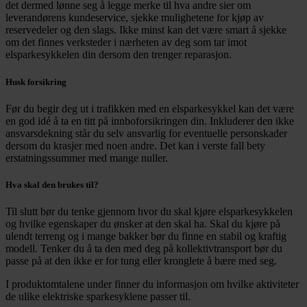
det dermed lønne seg å legge merke til hva andre sier om
leverandørens kundeservice, sjekke mulighetene for kjøp av
reservedeler og den slags. Ikke minst kan det være smart å sjekke
om det finnes verksteder i nærheten av deg som tar imot
elsparkesykkelen din dersom den trenger reparasjon.
Husk forsikring
Før du begir deg ut i trafikken med en elsparkesykkel kan det være
en god idé å ta en titt på innboforsikringen din. Inkluderer den ikke
ansvarsdekning står du selv ansvarlig for eventuelle personskader
dersom du krasjer med noen andre. Det kan i verste fall bety
erstatningssummer med mange nuller.
Hva skal den brukes til?
Til slutt bør du tenke gjennom hvor du skal kjøre elsparkesykkelen
og hvilke egenskaper du ønsker at den skal ha. Skal du kjøre på
ulendt terreng og i mange bakker bør du finne en stabil og kraftig
modell. Tenker du å ta den med deg på kollektivtransport bør du
passe på at den ikke er for tung eller kronglete å bære med seg.
I produktomtalene under finner du informasjon om hvilke aktiviteter
de ulike elektriske sparkesyklene passer til.