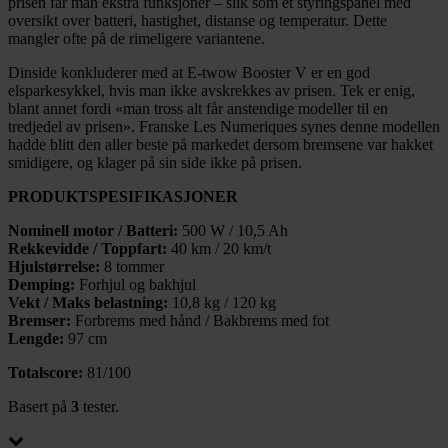
prisen får man ekstra funksjoner – slik som et styringspanel med
oversikt over batteri, hastighet, distanse og temperatur. Dette
mangler ofte på de rimeligere variantene.
Dinside konkluderer med at E-twow Booster V er en god
elsparkesykkel, hvis man ikke avskrekkes av prisen. Tek er enig,
blant annet fordi «man tross alt får anstendige modeller til en
tredjedel av prisen». Franske Les Numeriques synes denne modellen
hadde blitt den aller beste på markedet dersom bremsene var hakket
smidigere, og klager på sin side ikke på prisen.
PRODUKTSPESIFIKASJONER
Nominell motor / Batteri:
500 W / 10,5 Ah
Rekkevidde / Toppfart:
40 km / 20 km/t
Hjulstørrelse:
8 tommer
Demping:
Forhjul og bakhjul
Vekt / Maks belastning:
10,8 kg / 120 kg
Bremser:
Forbrems med hånd / Bakbrems med fot
Lengde:
97 cm
Totalscore:
81/100
Basert på
3
tester.