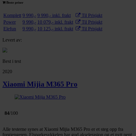
Beste priser
Komplett
9 990,-
9 990,- inkl. frakt
Til Prisjakt
Power
9 990,-
10 079,- inkl. frakt
Til Prisjakt
Elefun
9 990,-
10 125,- inkl. frakt
Til Prisjakt
Levert av:
Best i test
2020
Xiaomi Mijia M365 Pro
84
/100
Alle testerne synes at Xiaomi Mijia M365 Pro er et steg opp fra
forgjengeren. Elsparkesykkelen har god akselerasjon og et nytt pent