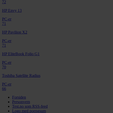
72
HP Envy 13
PC-er
71
HP Pavilion X2
PC-er
71
HP EliteBook Folio G1
PC-er
70
Toshiba Satellite Radius
PC-er
66
Forsiden
Personvern
Test.no som RSS-feed
Logo med poengsum