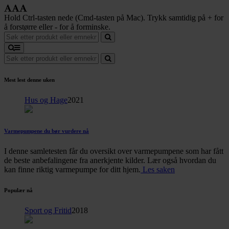
Hold Ctrl-tasten nede (Cmd-tasten på Mac). Trykk samtidig på + for
å forstørre eller - for å forminske.
Mest lest denne uken
Hus og Hage
2021
Varmepumpene du bør vurdere nå
I denne samletesten får du oversikt over varmepumpene som har fått
de beste anbefalingene fra anerkjente kilder. Lær også hvordan du
kan finne riktig varmepumpe for ditt hjem.
Les saken
Populær nå
Sport og Fritid
2018