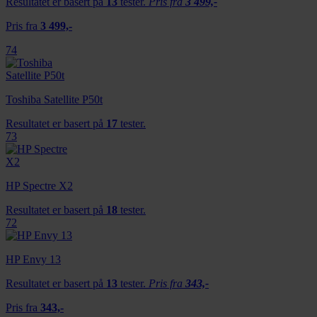
Resultatet er basert på
13
tester.
Pris fra
3 499,-
Pris fra
3 499,-
74
Toshiba Satellite P50t
Resultatet er basert på
17
tester.
73
HP Spectre X2
Resultatet er basert på
18
tester.
72
HP Envy 13
Resultatet er basert på
13
tester.
Pris fra
343,-
Pris fra
343,-