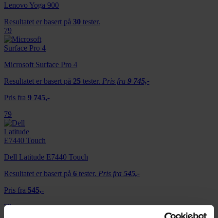
Lenovo Yoga 900
Resultatet er basert på
30
tester.
79
Microsoft Surface Pro 4
Resultatet er basert på
25
tester.
Pris fra
9 745,-
Pris fra
9 745,-
79
Dell Latitude E7440 Touch
Resultatet er basert på
6
tester.
Pris fra
545,-
Pris fra
545,-
79