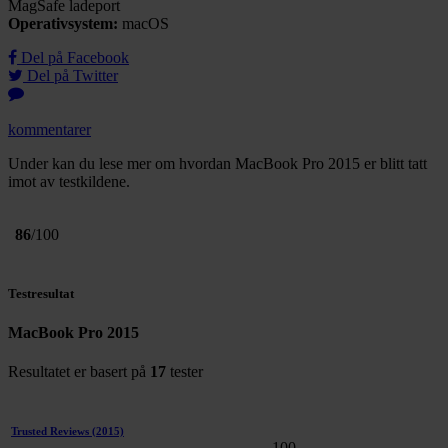
MagSafe ladeport
Operativsystem:
macOS
Del på Facebook
Del på Twitter
kommentarer
Under kan du lese mer om hvordan MacBook Pro 2015 er blitt tatt
imot av testkildene.
86
/100
Testresultat
MacBook Pro 2015
Resultatet er basert på
17
tester
Trusted Reviews
(2015)
100