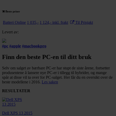
Beste priser
Batteri Online
1 035,-
1 124,- inkl. frakt
Til Prisjakt
Levert av:
#
pc
#
apple
#
macbookpro
Finn den beste PC-en til ditt bruk
Selv om salget av bærbare PC-er har stupt de siste årene, fortsetter
produsentene å lansere nye PC-er i tillegg til hybrider, og mange
spår at disse vil ta over for PC-salget. Her får du en oversikt over de
beste modellene i 2016.
Les saken
RESULTATER
Dell XPS 13 2015