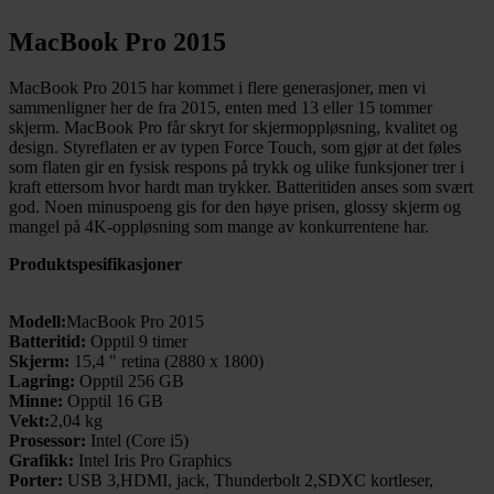
MacBook Pro 2015
MacBook Pro 2015 har kommet i flere generasjoner, men vi
sammenligner her de fra 2015, enten med 13 eller 15 tommer
skjerm. MacBook Pro får skryt for skjermoppløsning, kvalitet og
design. Styreflaten er av typen Force Touch, som gjør at det føles
som flaten gir en fysisk respons på trykk og ulike funksjoner trer i
kraft ettersom hvor hardt man trykker. Batteritiden anses som svært
god. Noen minuspoeng gis for den høye prisen, glossy skjerm og
mangel på 4K-oppløsning som mange av konkurrentene har.
Produktspesifikasjoner
Modell:
MacBook Pro 2015
Batteritid:
Opptil 9 timer
Skjerm:
15,4 " retina (2880 x 1800)
Lagring:
Opptil 256 GB
Minne:
Opptil 16 GB
Vekt:
2,04 kg
Prosessor:
Intel (Core i5)
Grafikk:
Intel Iris Pro Graphics
Porter:
USB 3,HDMI, jack, Thunderbolt 2,SDXC kortleser,