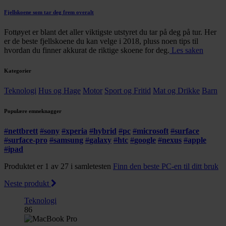
Fjellskoene som tar deg frem overalt
Fottøyet er blant det aller viktigste utstyret du tar på deg på tur. Her
er de beste fjellskoene du kan velge i 2018, pluss noen tips til
hvordan du finner akkurat de riktige skoene for deg.
Les saken
Kategorier
Teknologi
Hus og Hage
Motor
Sport og Fritid
Mat og Drikke
Barn
Populære emneknagger
#
nettbrett
#
sony
#
xperia
#
hybrid
#
pc
#
microsoft
#
surface
#
surface-pro
#
samsung
#
galaxy
#
htc
#
google
#
nexus
#
apple
#
ipad
Produktet er 1 av 27 i samletesten
Finn den beste PC-en til ditt bruk
Neste produkt
Teknologi
86