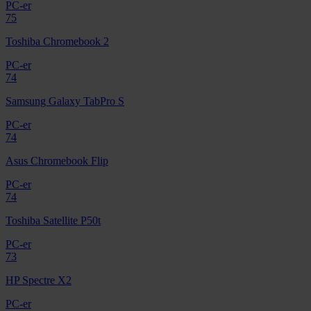
PC-er
75
Toshiba Chromebook 2
PC-er
74
Samsung Galaxy TabPro S
PC-er
74
Asus Chromebook Flip
PC-er
74
Toshiba Satellite P50t
PC-er
73
HP Spectre X2
PC-er