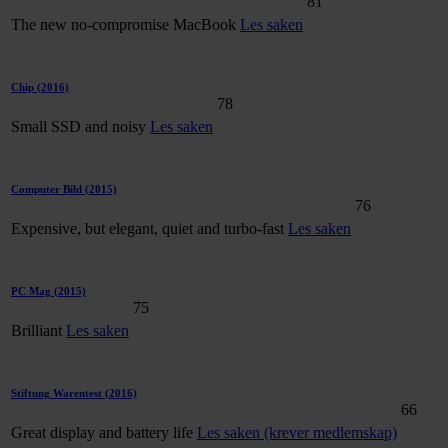
81
The new no-compromise MacBook
Les saken
Chip
(2016)
78
Small SSD and noisy
Les saken
Computer Bild
(2015)
76
Expensive, but elegant, quiet and turbo-fast
Les saken
PC Mag
(2015)
75
Brilliant
Les saken
Stiftung Warentest
(2016)
66
Great display and battery life
Les saken (krever medlemskap)