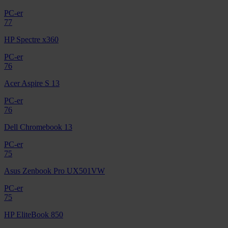
PC-er
77
HP Spectre x360
PC-er
76
Acer Aspire S 13
PC-er
76
Dell Chromebook 13
PC-er
75
Asus Zenbook Pro UX501VW
PC-er
75
HP EliteBook 850