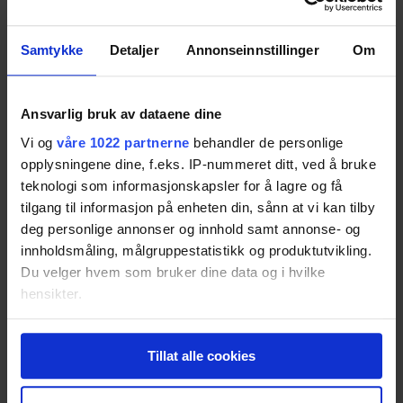
MacBook
Samtykke
Detaljer
Annonseinnstillinger
Om
Resultatet er basert på
23
tester.
78
Ansvarlig bruk av dataene dine
Vi og
våre 1022 partnerne
behandler de personlige
Asus Zenbook UX305FA
opplysningene dine, f.eks. IP-nummeret ditt, ved å bruke
Resultatet er basert på
15
tester.
teknologi som informasjonskapsler for å lagre og få
78
tilgang til informasjon på enheten din, sånn at vi kan tilby
deg personlige annonser og innhold samt annonse- og
innholdsmåling, målgruppestatistikk og produktutvikling.
MacBook Air
Du velger hvem som bruker dine data og i hvilke
Resultatet er basert på
14
tester.
Pris fra
15 990,-
hensikter.
Pris fra
15 990,-
Hvis du gir oss lov, vil vi også gjerne:
78
Tillat alle cookies
Innhente informasjon om den geografiske
beliggenheten din, som kan være nøyaktig innenfor