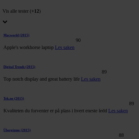
Vis alle tester (
+12
)
Macworld
(2015)
90
Apple's workhorse laptop
Les saken
Digital Trends
(2015)
89
Top notch display and great battery life
Les saken
Tek.no
(2015)
89
Kvaliteten du forventer er på plass i hvert eneste ledd
Les saken
Übergizmo
(2015)
88