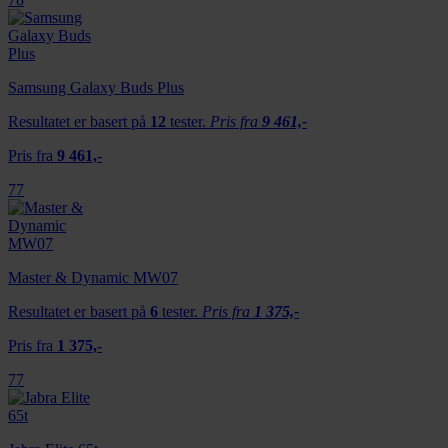
med annen informasjon du har gjort tilgjengelig for dem,
eller som de har samlet inn gjennom din bruk av
tjenestene deres.
Samsung Galaxy Buds Plus
Resultatet er basert på
12
tester.
Pris fra
9 461,-
Pris fra
9 461,-
77
Master & Dynamic MW07
Resultatet er basert på
6
tester.
Pris fra
1 375,-
Pris fra
1 375,-
77