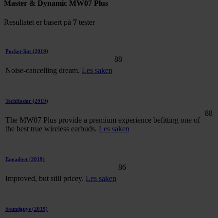
Master & Dynamic MW07 Plus
Resultatet er basert på
7
tester
Pocket-lint
(2019)
88
Noise-cancelling dream.
Les saken
TechRadar
(2019)
88
The MW07 Plus provide a premium experience befitting one of
the best true wireless earbuds.
Les saken
Engadget
(2019)
86
Improved, but still pricey.
Les saken
Soundguys
(2019)