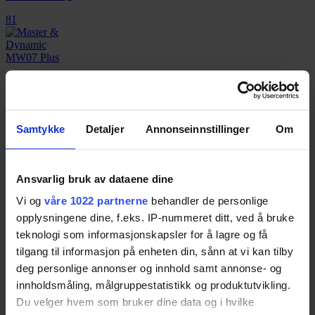
81
Master & Dynamic MW07 Plus
Resultatet er basert på
7
tester.
80
Samtykke
Detaljer
Annonseinnstillinger
Om
Ansvarlig bruk av dataene dine
Bang & Olufsen Beoplay E8 3.0
Vi og
våre 1022 partnerne
behandler de personlige
Resultatet er basert på
4
tester.
Pris fra
159,-
opplysningene dine, f.eks. IP-nummeret ditt, ved å bruke
teknologi som informasjonskapsler for å lagre og få
Pris fra
159,-
tilgang til informasjon på enheten din, sånn at vi kan tilby
80
deg personlige annonser og innhold samt annonse- og
innholdsmåling, målgruppestatistikk og produktutvikling.
Du velger hvem som bruker dine data og i hvilke