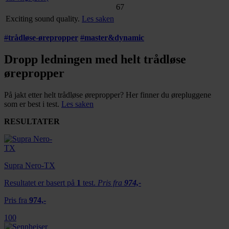
67
Exciting sound quality.
Les saken
#
trådløse-ørepropper
#
master&dynamic
Dropp ledningen med helt trådløse
ørepropper
På jakt etter helt trådløse ørepropper? Her finner du ørepluggene
som er best i test.
Les saken
RESULTATER
Supra Nero-TX
Resultatet er basert på
1
test.
Pris fra
974,-
Pris fra
974,-
100