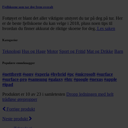
Fjellskoene som tar deg frem overalt
Fottøyet er blant det aller viktigste utstyret du tar på deg på tur. Her
er de beste fjellskoene du kan velge i 2018, pluss noen tips til
hvordan du finner akkurat de riktige skoene for deg.
Les saken
Kategorier
Teknologi
Hus og Hage
Motor
Sport og Fritid
Mat og Drikke
Barn
Populære emneknagger
#
nettbrett
#
sony
#
xperia
#
hybrid
#
pc
#
microsoft
#
surface
#
surface-pro
#
samsung
#
galaxy
#
htc
#
google
#
nexus
#
apple
#
ipad
Produktet er 10 av 23 i samletesten
Dropp ledningen med helt
trådløse ørepropper
Forrige produkt
Neste produkt