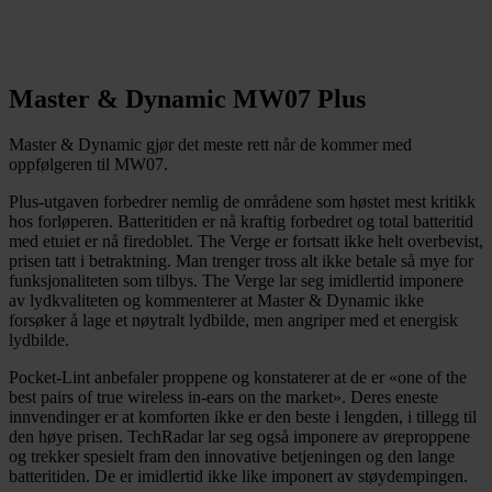
Master & Dynamic MW07 Plus
Master & Dynamic gjør det meste rett når de kommer med
oppfølgeren til MW07.
Plus-utgaven forbedrer nemlig de områdene som høstet mest kritikk
hos forløperen. Batteritiden er nå kraftig forbedret og total batteritid
med etuiet er nå firedoblet. The Verge er fortsatt ikke helt overbevist,
prisen tatt i betraktning. Man trenger tross alt ikke betale så mye for
funksjonaliteten som tilbys. The Verge lar seg imidlertid imponere
av lydkvaliteten og kommenterer at Master & Dynamic ikke
forsøker å lage et nøytralt lydbilde, men angriper med et energisk
lydbilde.
Pocket-Lint anbefaler proppene og konstaterer at de er «one of the
best pairs of true wireless in-ears on the market». Deres eneste
innvendinger er at komforten ikke er den beste i lengden, i tillegg til
den høye prisen. TechRadar lar seg også imponere av øreproppene
og trekker spesielt fram den innovative betjeningen og den lange
batteritiden. De er imidlertid ikke like imponert av støydempingen.