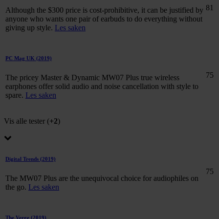
81
Although the $300 price is cost-prohibitive, it can be justified by
anyone who wants one pair of earbuds to do everything without
giving up style.
Les saken
PC Mag UK
(2019)
75
The pricey Master & Dynamic MW07 Plus true wireless
earphones offer solid audio and noise cancellation with style to
spare.
Les saken
Vis alle tester (
+2
)
Digital Trends
(2019)
75
The MW07 Plus are the unequivocal choice for audiophiles on
the go.
Les saken
The Verge
(2019)