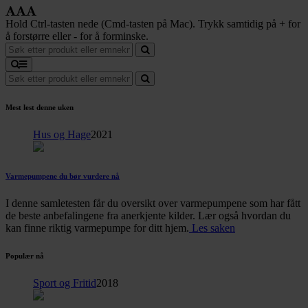
Hold Ctrl-tasten nede (Cmd-tasten på Mac). Trykk samtidig på + for
å forstørre eller - for å forminske.
Mest lest denne uken
Hus og Hage
2021
Varmepumpene du bør vurdere nå
I denne samletesten får du oversikt over varmepumpene som har fått
de beste anbefalingene fra anerkjente kilder. Lær også hvordan du
kan finne riktig varmepumpe for ditt hjem.
Les saken
Populær nå
Sport og Fritid
2018