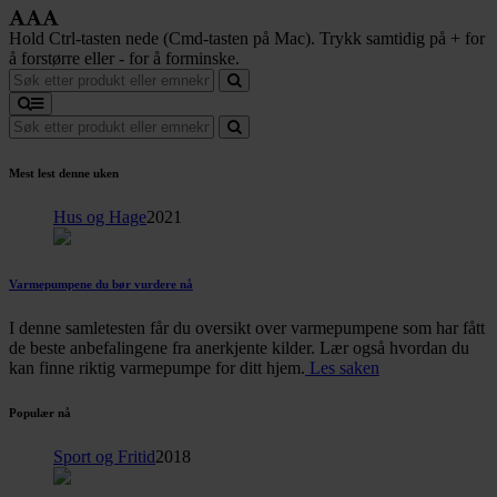
Hold Ctrl-tasten nede (Cmd-tasten på Mac). Trykk samtidig på + for
å forstørre eller - for å forminske.
Mest lest denne uken
Hus og Hage
2021
Varmepumpene du bør vurdere nå
I denne samletesten får du oversikt over varmepumpene som har fått
de beste anbefalingene fra anerkjente kilder. Lær også hvordan du
kan finne riktig varmepumpe for ditt hjem.
Les saken
Populær nå
Sport og Fritid
2018