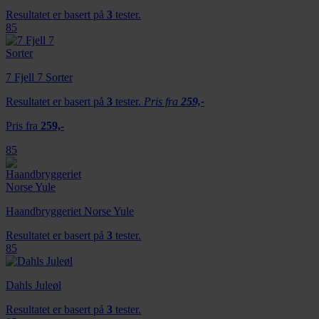
dessuten informasjon om hvordan du bruker nettstedet
Resultatet er basert på
3
tester.
vårt, med partnerne våre innen sosiale medier,
85
annonsering og analysearbeid, som kan kombinere den
med annen informasjon du har gjort tilgjengelig for dem,
eller som de har samlet inn gjennom din bruk av
7 Fjell 7 Sorter
tjenestene deres.
Resultatet er basert på
3
tester.
Pris fra
259,-
Pris fra
259,-
85
Haandbryggeriet Norse Yule
Resultatet er basert på
3
tester.
85
Dahls Juleøl
Resultatet er basert på
3
tester.