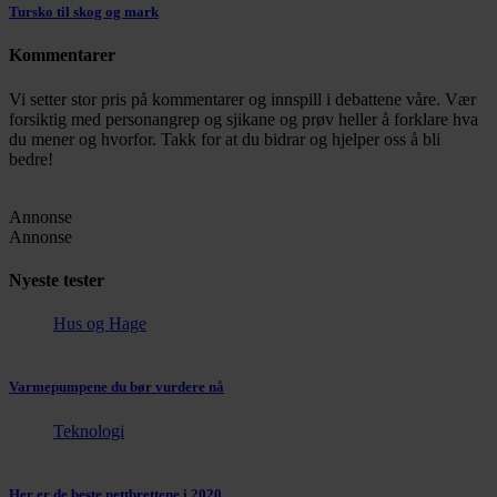
Tursko til skog og mark
Kommentarer
Vi setter stor pris på kommentarer og innspill i debattene våre. Vær
forsiktig med personangrep og sjikane og prøv heller å forklare hva
du mener og hvorfor. Takk for at du bidrar og hjelper oss å bli
bedre!
Annonse
Annonse
Nyeste tester
Hus og Hage
Varmepumpene du bør vurdere nå
Teknologi
Her er de beste nettbrettene i 2020