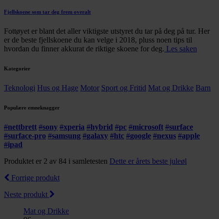
Fjellskoene som tar deg frem overalt
Fottøyet er blant det aller viktigste utstyret du tar på deg på tur. Her
er de beste fjellskoene du kan velge i 2018, pluss noen tips til
hvordan du finner akkurat de riktige skoene for deg.
Les saken
Kategorier
Teknologi
Hus og Hage
Motor
Sport og Fritid
Mat og Drikke
Barn
Populære emneknagger
#
nettbrett
#
sony
#
xperia
#
hybrid
#
pc
#
microsoft
#
surface
#
surface-pro
#
samsung
#
galaxy
#
htc
#
google
#
nexus
#
apple
#
ipad
Produktet er 2 av 84 i samletesten
Dette er årets beste juleøl
Forrige produkt
Neste produkt
Mat og Drikke