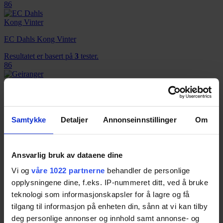
86
EC Dahls Kong Vinter
Resultatet er basert på
3
tester.
86
Geiranger Stabbefonna
Resultatet er basert på
3
tester.
Samtykke
Detaljer
Annonseinnstillinger
Om
86
Ansvarlig bruk av dataene dine
Hogna Vixen
Vi og
våre 1022 partnerne
behandler de personlige
Resultatet er basert på
3
tester.
opplysningene dine, f.eks. IP-nummeret ditt, ved å bruke
86
teknologi som informasjonskapsler for å lagre og få
tilgang til informasjon på enheten din, sånn at vi kan tilby
deg personlige annonser og innhold samt annonse- og