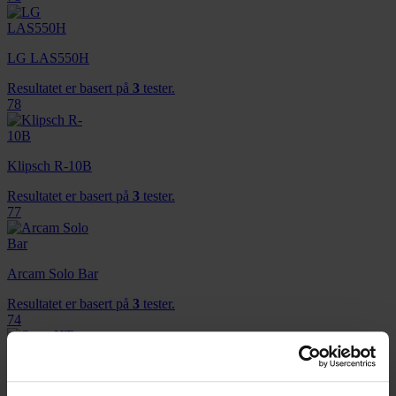
LG LAS550H
Resultatet er basert på
3
tester.
78
Klipsch R-10B
Resultatet er basert på
3
tester.
77
Arcam Solo Bar
Resultatet er basert på
3
tester.
74
Sony HT-CT770