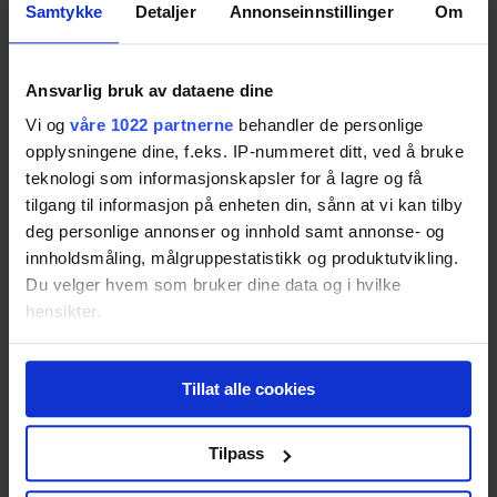
Samtykke
Detaljer
Annonseinnstillinger
Om
Resultatet er basert på
4
tester.
73
Ansvarlig bruk av dataene dine
Orbitsound M10
Vi og
våre 1022 partnerne
behandler de personlige
opplysningene dine, f.eks. IP-nummeret ditt, ved å bruke
Resultatet er basert på
4
tester.
73
teknologi som informasjonskapsler for å lagre og få
tilgang til informasjon på enheten din, sånn at vi kan tilby
deg personlige annonser og innhold samt annonse- og
Cambridge Audio TVB2
innholdsmåling, målgruppestatistikk og produktutvikling.
Du velger hvem som bruker dine data og i hvilke
Resultatet er basert på
4
tester.
70
hensikter.
Hvis du gir oss lov, vil vi også gjerne:
Denon DHT-S514
Tillat alle cookies
Innhente informasjon om den geografiske
beliggenheten din, som kan være nøyaktig innenfor
Resultatet er basert på
6
tester.
69
flere meter
Tilpass
Identifisere enheten din ved å aktivt skanne den