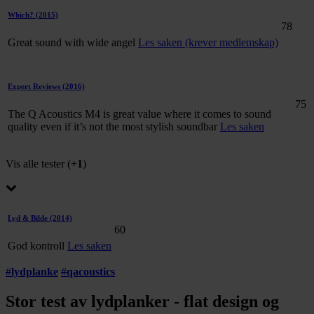
Which?
(2015)
78
Great sound with wide angel
Les saken (krever medlemskap)
Expert Reviews
(2016)
75
The Q Acoustics M4 is great value where it comes to sound
quality even if it’s not the most stylish soundbar
Les saken
Vis alle tester (
+1
)
Lyd & Bilde
(2014)
60
God kontroll
Les saken
#
lydplanke
#
qacoustics
Stor test av lydplanker - flat design og