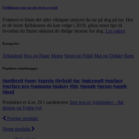
Fjellskoene som tar deg frem overalt
Fottøyet er blant det aller viktigste utstyret du tar på deg på tur. Her
er de beste fjellskoene du kan velge i 2018, pluss noen tips til
hvordan du finner akkurat de riktige skoene for deg.
Les saken
Kategorier
Teknologi
Hus og Hage
Motor
Sport og Fritid
Mat og Drikke
Barn
Populære emneknagger
#
nettbrett
#
sony
#
xperia
#
hybrid
#
pc
#
microsoft
#
surface
#
surface-pro
#
samsung
#
galaxy
#
htc
#
google
#
nexus
#
apple
#
ipad
Produktet er 4 av 29 i samletesten
Stor test av lydplanker - flat
design og fyldig lyd
Forrige produkt
Neste produkt