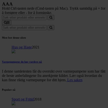
Hold Ctrl-tasten nede (Cmd-tasten på Mac). Trykk samtidig på + for
å forstørre eller - for å forminske.
Mest lest denne uken
Hus og Hage
2021
Varmepumpene du bør vurdere nå
I denne samletesten får du oversikt over varmepumpene som har fått
de beste anbefalingene fra anerkjente kilder. Lær også hvordan du
kan finne riktig varmepumpe for ditt hjem.
Les saken
Populær nå
Sport og Fritid
2018