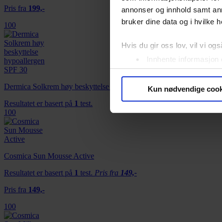
Pris fra
199,-
annonser og innhold samt an
bruker dine data og i hvilke h
100
Hvis du gir oss lov, vil vi ogs
Innhente informasjon 
Identifisere enheten d
Under
mer info
kan du lese 
Dermica Solkrem høy beskyttelse hypoallergen SPF 30
Kun nødvendige cook
Du kan hele tiden endre eller
Resultatet er basert på
1
test.
100
Vi bruker informasjonskapsler
analysere trafikken vår. Vi 
sosiale medier, annonsering 
Cosmica Sun Mousse Active
dem, eller som de har samlet
Resultatet er basert på
1
test.
Pris fra
149,-
Pris fra
149,-
100