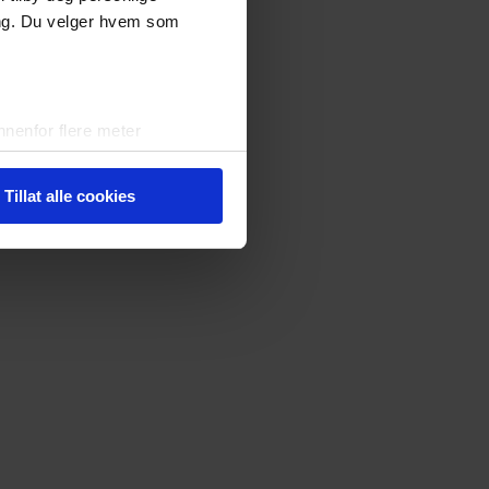
ing. Du velger hvem som
nenfor flere meter
vtrykk)
elge hvordan de skal brukes.
Tillat alle cookies
sler.
iale mediefunksjoner og for å
 med partnerne våre innen
u har gjort tilgjengelig for