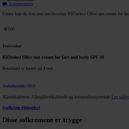
kommentarer
Under kan du lese mer om hvordan BIOselect Olive sun cream for face 
0
/100
Testresultat
BIOselect Olive sun cream for face and body SPF 30
Resultatet er basert på
1
test
Forbrukerrådet
(2017)
Kjemikalietest: Allergifremkallende og hormonforstyrrende
Les sake
#
solkrem
#
bioselect
Disse solkremene er trygge