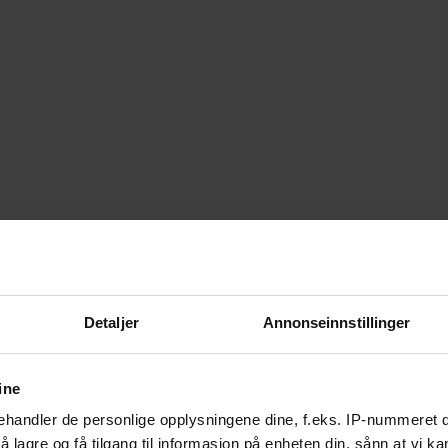
Detaljer
Annonseinnstillinger
ine
handler de personlige opplysningene dine, f.eks. IP-nummeret di
 lagre og få tilgang til informasjon på enheten din, sånn at vi ka