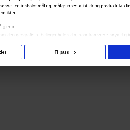
nonse- og innholdsmåling, målgruppestatistikk og produktutvikl
ensikter.
å gjerne:
om den geografiske beliggenheten din, som kan være nøyaktig in
in ved å aktivt skanne den for bestemte karakteristikker (fingera
om hvordan dine personlige data behandles og hvordan du kan v
ies
Tilpass
 trekke tilbake ditt samtykke fra erklæringen om informasjonskap
 for å gi innhold og annonser et personlig preg, for å levere sos
deler dessuten informasjon om hvordan du bruker nettstedet vårt,
og analysearbeid, som kan kombinere den med annen informasjon d
 inn gjennom din bruk av tjenestene deres.