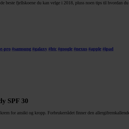
er de beste fjellskoene du kan velge i 2018, pluss noen tips til hvordan d
ce-pro
#
samsung
#
galaxy
#
htc
#
google
#
nexus
#
apple
#
ipad
ody SPF 30
krem for ansikt og kropp. Forbrukerrådet finner den allergifremkallen