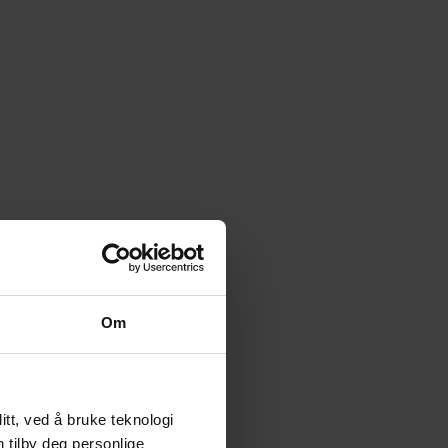
Om
tt, ved å bruke teknologi
n tilby deg personlige