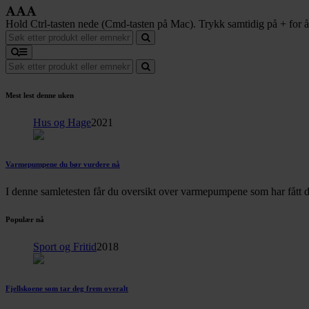
Hold Ctrl-tasten nede (Cmd-tasten på Mac). Trykk samtidig på + for å f
Mest lest denne uken
Hus og Hage
2021
Varmepumpene du bør vurdere nå
I denne samletesten får du oversikt over varmepumpene som har fått d
Populær nå
Sport og Fritid
2018
Fjellskoene som tar deg frem overalt