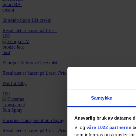
Shiseido Sport BB-cream
Resultatet er basert på
1
test.
100
Filorga UV bronze face mist
Resultatet er basert på
1
test.
Pris fra
420,-
Pris fra
420,-
100
Samtykke
Ansvarlig bruk av dataene d
Eucerine Transparent Sun Spray
Vi og
våre 1022 partnerne
be
Resultatet er basert på
1
test.
Pris fra
199,-
som informasjonskapsler for å