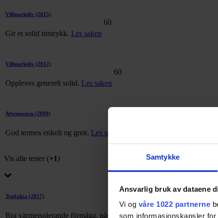
Villmarksliv
(2015)
60
Gir et solid inntrykk.
Les saken
Villmarksliv
(2012)
60
Oppleves generelt solid.
Les saken
Aftenposten
(2009)
60
God termos enkelt og greit.
Les saken
Samtykke
Vis alle tester (
+1
)
Ansvarlig bruk av dataene d
Testfakta
(2017)
Vi og
våre 1022 partnerne
be
Bra värmeisolerande förmåga, något sämre stöttålighet. Stor och svår
som informasjonskapsler for å