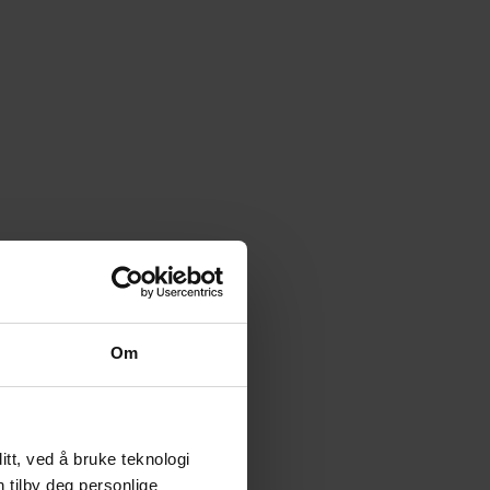
Om
tt, ved å bruke teknologi
n tilby deg personlige