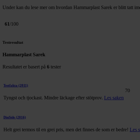
Under kan du lese mer om hvordan Hammarplast Sarek er blitt tatt imo
61
/100
Testresultat
Hammarplast Sarek
Resultatet er basert på
6
tester
Testfakta
(2011)
70
Tyngst och tjockast. Mindre läckage efter stötprov.
Les saken
DinSide
(2016)
Helt grei termos til en grei pris, men det finnes de som er bedre!
Les 