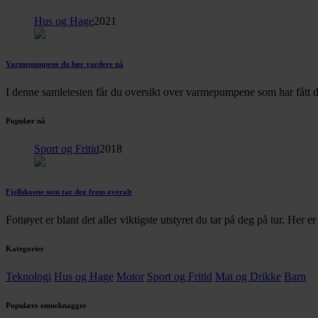
Hus og Hage
2021
Varmepumpene du bør vurdere nå
I denne samletesten får du oversikt over varmepumpene som har fått d
Populær nå
Sport og Fritid
2018
Fjellskoene som tar deg frem overalt
Fottøyet er blant det aller viktigste utstyret du tar på deg på tur. Her 
Kategorier
Teknologi
Hus og Hage
Motor
Sport og Fritid
Mat og Drikke
Barn
Populære emneknagger