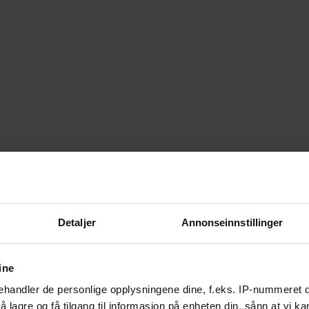
Detaljer
Annonseinnstillinger
ine
handler de personlige opplysningene dine, f.eks. IP-nummeret di
58
 att greppa.
Les saken
 lagre og få tilgang til informasjon på enheten din, sånn at vi ka