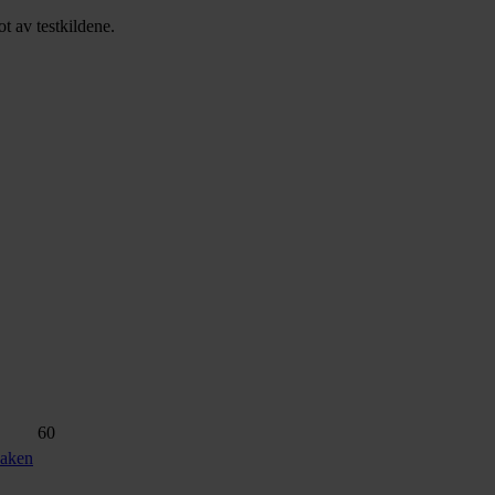
t av testkildene.
60
saken