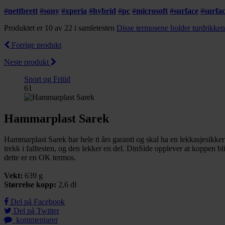
#
nettbrett
#
sony
#
xperia
#
hybrid
#
pc
#
microsoft
#
surface
#
surfa
Produktet er 10 av 22 i samletesten
Disse termosene holder turdrikke
Forrige produkt
Neste produkt
Sport og Fritid
61
Hammarplast Sarek
Hammarplast Sarek har hele ti års garanti og skal ha en lekkasjesikker
trekk i falltesten, og den lekker en del. DinSide opplever at koppen bl
dette er en OK termos.
Vekt:
639 g
Størrelse kopp:
2,6 dl
Del på Facebook
Del på Twitter
kommentarer