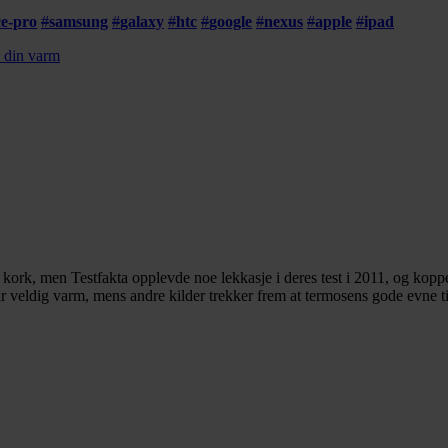
ce-pro
#
samsung
#
galaxy
#
htc
#
google
#
nexus
#
apple
#
ipad
n din varm
 kork, men Testfakta opplevde noe lekkasje i deres test i 2011, og koppen
ir veldig varm, mens andre kilder trekker frem at termosens gode evne ti