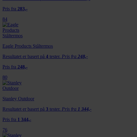
Pris fra
283,-
84
Eagle Products Ståltermos
Resultatet er basert på
4
tester.
Pris fra
248,-
Pris fra
248,-
80
Stanley Outdoor
Resultatet er basert på
3
tester.
Pris fra
1 344,-
Pris fra
1 344,-
76