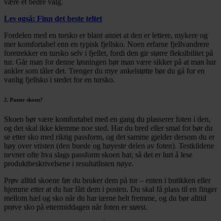
være et bedre valg.
Les også: Finn det beste teltet
Fordelen med en tursko er blant annet at den er lettere, mykere og
mer komfortabel enn en typisk fjellsko. Noen erfarne fjellvandrere
foretrekker en tursko selv i fjellet, fordi den gir større fleksibilitet på
tur. Går man for denne løsningen bør man være sikker på at man har
ankler som tåler det. Trenger du mye ankelstøtte bør du gå for en
vanlig fjellsko i stedet for en tursko.
2. Passer skoen?
Skoen bør være komfortabel med en gang du plasserer foten i den,
og det skal ikke klemme noe sted. Har du bred eller smal fot bør du
se etter sko med riktig passform, og det samme gjelder dersom du er
høy over vristen (den buede og høyeste delen av foten). Testkildene
nevner ofte hva slags passform skoen har, så det er lurt å lese
produktbeskrivelsene i resultatlisten nøye.
Prøv alltid skoene før du bruker dem på tur – enten i butikken eller
hjemme etter at du har fått dem i posten. Du skal få plass til en finger
mellom hæl og sko når du har tærne helt fremme, og du bør alltid
prøve sko på ettermiddagen når foten er størst.