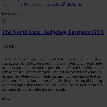
vpg
1 600,-
1 600,- inkl. frakt
Til Prisjakt
Levert av:
The North Face Hedgehog Fastpack GTX
82
/100
The North Face Hedgehog Fastpack Lite er en lett og rask tursko
som passer best til lette turer uten ryggsekk. Den gir deg god støtte
og har et godt grep om underlaget, selv om sålen ikke er like robust
som andre sko i samme kategori. Den har en forsterket tåkappe og
gir noe beskyttelse mot omverdenen, men fungerer likevel best på
enkle turer. Særlig kan den være fin å bruke på reise og til hverdags.
Outdoorgearlab synes skoen fra The North Face er gjennomsnittlig,
og mener det finnes bedre sko på markedet.
Detaljer