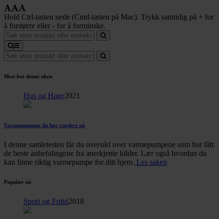
Hold Ctrl-tasten nede (Cmd-tasten på Mac). Trykk samtidig på + for
å forstørre eller - for å forminske.
Mest lest denne uken
Hus og Hage
2021
Varmepumpene du bør vurdere nå
I denne samletesten får du oversikt over varmepumpene som har fått
de beste anbefalingene fra anerkjente kilder. Lær også hvordan du
kan finne riktig varmepumpe for ditt hjem.
Les saken
Populær nå
Sport og Fritid
2018