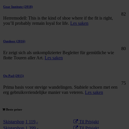
Gear Institute
(2018)
82
Herremodell: This is the kind of shoe where if the fit is right,
you’ll probably remain loyal for life.
Les saken
Outdoor
(2016)
80
Er zeigt sich als unkomplizierter Begleiter für gemütliche wie
flotte Touren aller Art.
Les saken
Op Pad
(2015)
75
Prima basis voor stevige wandelingen. Stabiele schoen met een
erg gebruiksvriendelijke manier van veteren.
Les saken
Beste priser
Skistarshop
1 119,-
Til Prisjakt
Skistarshop
1 399,-
Til Prisjakt