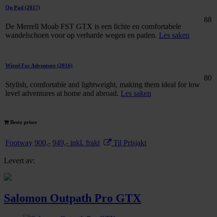
Op Pad
(2017)
88
De Merrell Moab FST GTX is een lichte en comfortabele
wandelschoen voor op verharde wegen en paden.
Les saken
Wired For Adventure
(2016)
80
Stylish, comfortable and lightweight, making them ideal for low
level adventures at home and abroad.
Les saken
Beste priser
Footway
900,-
949,- inkl. frakt
Til Prisjakt
Levert av:
Salomon Outpath Pro GTX