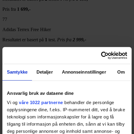
Pris fra
1 699,-
77
Adidas Terrex Free Hiker
Resultatet er basert på
1
test.
Pris fra
2 999,-
Pris fra
2 999,-
75
Samtykke
Detaljer
Annonseinnstillinger
Om
Keen Targhee II WP
Resultatet er basert på
3
tester.
Pris fra
1 439,-
Ansvarlig bruk av dataene dine
Pris fra
1 439,-
Vi og
våre 1022 partnerne
behandler de personlige
opplysningene dine, f.eks. IP-nummeret ditt, ved å bruke
74
teknologi som informasjonskapsler for å lagre og få
Hoka One One Sky Toa
tilgang til informasjon på enheten din, sånn at vi kan tilby
deg personlige annonser og innhold samt annonse- og
Resultatet er basert på
3
tester.