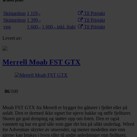
Beste priser
Skistarshop
1 119,-
Til Prisjakt
Skistarshop
1 399,-
Til Prisjakt
vpg
1 600,-
1 600,- inkl. frakt
Til Prisjakt
Levert av:
Merrell Moab FST GTX
86
/100
Moab FST GTX fra Merrell er bygget for gåturer i fjellet eller på
asfalt. Den er dermed ikke egnet for ujevn bakke og røffe fjellturer.
Skoen gir god demping og støtter opp om foten. Den er også
vanntett og har en god såle som gjør det bra på ulikt underlag. Wired
for Adventure skryter av utseendet, og mener modellen mer enn
gjerne kan brukes i byen eller til andre anledninger enn fjellturer.