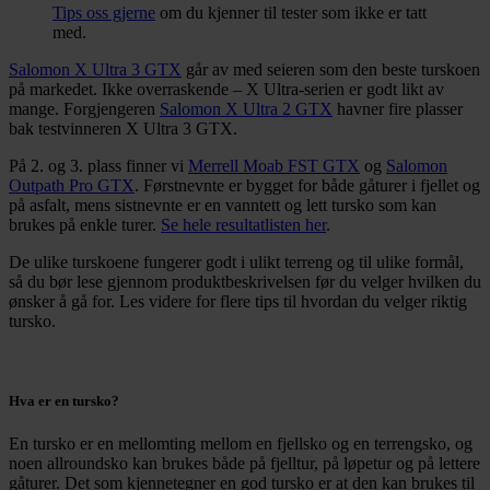
Tips oss gjerne
om du kjenner til tester som ikke er tatt
med.
Salomon X Ultra 3 GTX
går av med seieren som den beste turskoen
på markedet. Ikke overraskende – X Ultra-serien er godt likt av
mange. Forgjengeren
Salomon X Ultra 2 GTX
havner fire plasser
bak testvinneren X Ultra 3 GTX.
På 2. og 3. plass finner vi
Merrell Moab FST GTX
og
Salomon
Outpath Pro GTX
. Førstnevnte er bygget for både gåturer i fjellet og
på asfalt, mens sistnevnte er en vanntett og lett tursko som kan
brukes på enkle turer.
Se hele resultatlisten her
.
De ulike turskoene fungerer godt i ulikt terreng og til ulike formål,
så du bør lese gjennom produktbeskrivelsen før du velger hvilken du
ønsker å gå for. Les videre for flere tips til hvordan du velger riktig
tursko.
Hva er en tursko?
En tursko er en mellomting mellom en fjellsko og en terrengsko, og
noen allroundsko kan brukes både på fjelltur, på løpetur og på lettere
gåturer. Det som kjennetegner en god tursko er at den kan brukes til