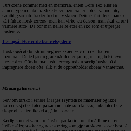
Turskoene kommer med en membran, enten Gore-Tex eller en
annen type membran. Slike typer membraner holder vannet ute,
samtidig som de frakter fukt ut av skoen. Dette er flott hvis man skal
gå i fuktig norsk terreng, men kan virke tett dersom man skal gå tur i
varmere strøk. Da bør man heller se etter en sko som er utpreget
pustende.
Les også: Her er de beste elsyklene
Husk også at du bør impregnere skoen selv om den har en
membran. Dette bør du gjøre når den er tørr og ren, og helst jevnt
utover året. Går du mye i vått terreng må du særlig huske på å
impregnere skoen ofte, slik at du opprettholder skoens vanntetthet.
Må man gå inn tursko?
Selv om tursko i senere år lages i syntetiske materialer og ikke
former seg etter foten på samme måte som lærsko, anbefaler flere
skoprodusenter likevel å gå inn skoene.
Særlig kan det være lurt å gå et par korte turer for å finne ut av
hvilke såler, sokker og type snøring som gjør at skoen passer best på