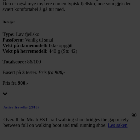
Den er også mye mykere enn en typisk fjellsko, noe som gjør den
svært komfortabel å gå tur med.
Detaljer
Type:
Lav fjellsko
Passform:
Vanlig til smal
Vekt på damemodell:
Ikke oppgitt
Vekt på herremodell:
440 g (Str. 42)
Totalscore:
86/100
Basert på
3
tester.
Pris fra
900,-
Pris fra
900,-
Active Traveller
(2016)
90
Overall the Moab FST trail walking shoe bridges the gap nicely
between full on walking boot and trail running shoe.
Les saken