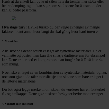
Husk at du enkelt kan bytte ut sålen hvis du trenger mer støtte eller
bedre demping, og du kan snøre om skolissene for å teste om det
kan gi bedre passform.
Hva slags tur?:
Hvilke tursko du bør velge avhenger av mange
faktorer, blant annet hvor langt du skal gå og hvor hard turen er.
3. Materialer
Alle skoene i denne testen er laget av syntetiske materialer. De er
vanntette og puster, men kan tåle slitasje dårligere enn for eksempel
lær. Dette er dermed et kompromiss man inngår for å få så lette sko
som mulig.
Noen sko er laget av en kombinasjon av syntetiske materialer og lær,
noe som gjør at de tåler mer slitasje enn skoene som bare er laget i
de letteste materialene.
Du bør også legge merke til om skoen du vurderer har en forsterket
tå- og hælkappe. Dette gjør at skoen beskytter bedre mot terrenget.
4. Vanntett eller pustende?