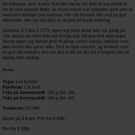
fra Salomon, men Active Traveller mener det ikke er noe problem
for de med smalere føtter, da skoen enkelt kan strammes godt uten at
materialet klumper seg sammen. Alt i alt fremstår den som en god
allrounder, selv om den ikke er ekspert på hardt underlag.
Salomon X Ultra 3 GTX egner seg blant annet ikke for gåing på
våte steiner, da sålen ikke har kraftig nok friksjon mot underlaget.
Skoen egner seg likevel godt til gåing i andre fuktige områder som
ikke krever like grove såler. Den er også vanntett, og fremstår som
en god allroundsko, selv om den er litt for stiv for å fungerer bra til
løping eller sykling.
Detaljer
Type:
Lett fjellsko
Passform:
Litt bred
Vekt på damemodell:
330 g (Str. 38)
Vekt på herremodell:
360 g (Str. 42)
Totalscore:
87/100
Basert på
3
tester.
Pris fra
1 119,-
Pris fra
1 119,-