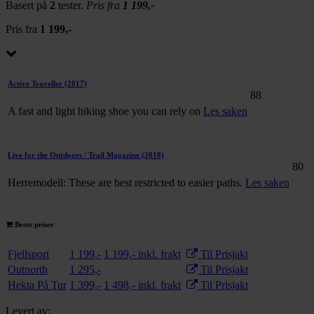
Basert på
2
tester.
Pris fra
1 199,-
Pris fra
1 199,-
Active Traveller
(2017)
88
A fast and light hiking shoe you can rely on
Les saken
Live for the Outdoors / Trail Magazine
(2018)
80
Herremodell: These are best restricted to easier paths.
Les saken
Beste priser
Fjellsport
1 199,-
1 199,- inkl. frakt
Til Prisjakt
Outnorth
1 295,-
Til Prisjakt
Hekta På Tur
1 399,-
1 498,- inkl. frakt
Til Prisjakt
Levert av: