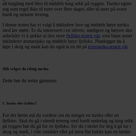
all turgåing med liten til middels tung sekk på ryggen. Tursko egner
seg som regel ikke til turer over flere dager, eller til turer på svært
hardt og steinete terreng.
I denne testen har vi valgt å inkludere lave og middels høye tursko
med lav støtte. Er du interessert i en stivere, stødigere og høyere sko
anbefaler vi å sjekke ut den store
fjellsko-testen vår
, som blant annet
inkluderer anmarsjsko og middels høye fjellsko. Planlegger du å
løpe i skog og mark kan du også ta en titt på
terrengsko-testen vår
.
Slik velger du riktig tursko
Dette bør du tenke gjennom:
1. Tursko eller fjellsko?
For det første må du vurdere om du trenger en tursko eller en
fjellsko. Skal du gå i ulendt terreng med hardt underlag og tung sekk
på ryggen bør du gå for en fjellsko. Ser du i stedet for deg å gå tur i
skog og mark, i våte områder eller på mest flat bakke kan en tursko