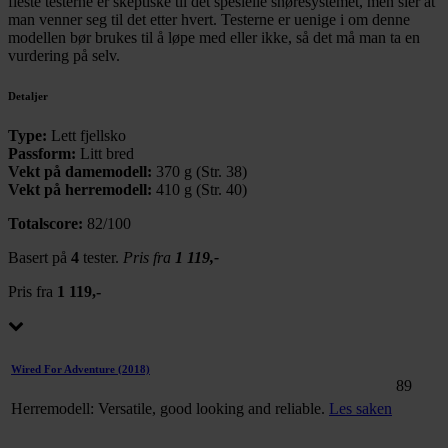
fleste testerne er skeptiske til det spesielle snøresystemet, men sier at
man venner seg til det etter hvert. Testerne er uenige i om denne
modellen bør brukes til å løpe med eller ikke, så det må man ta en
vurdering på selv.
Detaljer
Type:
Lett fjellsko
Passform:
Litt bred
Vekt på damemodell:
370 g (Str. 38)
Vekt på herremodell:
410 g (Str. 40)
Totalscore:
82/100
Basert på
4
tester.
Pris fra
1 119,-
Pris fra
1 119,-
Wired For Adventure
(2018)
89
Herremodell: Versatile, good looking and reliable.
Les saken