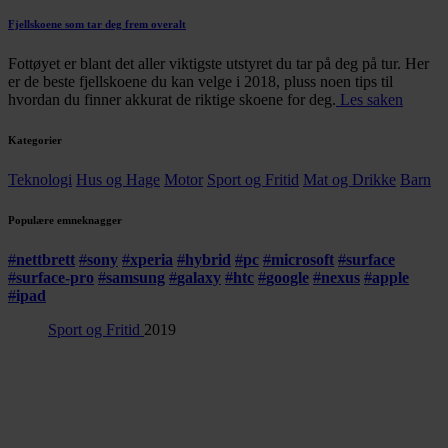
Fjellskoene som tar deg frem overalt
Fottøyet er blant det aller viktigste utstyret du tar på deg på tur. Her
er de beste fjellskoene du kan velge i 2018, pluss noen tips til
hvordan du finner akkurat de riktige skoene for deg.
Les saken
Kategorier
Teknologi
Hus og Hage
Motor
Sport og Fritid
Mat og Drikke
Barn
Populære emneknagger
#
nettbrett
#
sony
#
xperia
#
hybrid
#
pc
#
microsoft
#
surface
#
surface-pro
#
samsung
#
galaxy
#
htc
#
google
#
nexus
#
apple
#
ipad
Sport og Fritid
2019