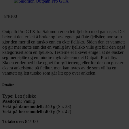
84
/100
Outpath Pro GTX fra Salomon er en lett fjellsko med gamasjer. Det
betyr at den er lett å bruke og best egnet på flate fjellstier, noe som
gjør den mer til en tursko enn en ekte fjellsko. Siden den er vanntett
og gir mer støtte enn det en vanlig lav fjellsko ville gitt blir den også
kategorisert som en fjellsko. Testerne er likevel enige i at de ønsker
seg mer støtte og en mindre myk såle enn det Outpath Pro tilby.
Skoen er dermed ikke egnet for røft terreng eller for de som ønsker
ekstra ankelstøtte på fjelltur, men kan nytes av de som vil ha en
vanntett og lett tursko som går litt opp over ankelen.
Detaljer
Type:
Lett fjellsko
Passform:
Vanlig
Vekt på damemodell:
340 g (Str. 38)
Vekt på herremodell:
400 g (Str. 42)
Totalscore:
84/100