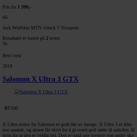
dessuten informasjon om hvordan du bruker nettstedet
Pris fra
1 599,-
vårt, med partnerne våre innen sosiale medier,
annonsering og analysearbeid, som kan kombinere den
66
med annen informasjon du har gjort tilgjengelig for dem,
Jack Wolfskin MTN Attack 5 Texapore
eller som de har samlet inn gjennom din bruk av
Resultatet er basert på
2
tester.
tjenestene deres.
56
Best i test
2019
Salomon X Ultra 3 GTX
87
/100
X Ultra-serien fra Salomon er godt likt av mange. X Ultra 3 er ikke
noe unntak, og skoen får skryt for å gi svært god støtte til ankelen, til
tross for at den er veldig lett. Den er også noe bredere enn andre sko