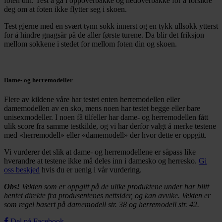
foten din. Test å gå i oppoverbakke og nedoverbakke for å forsikre
deg om at foten ikke flytter seg i skoen.
Test gjerne med en svært tynn sokk innerst og en tykk ullsokk ytterst
for å hindre gnagsår på de aller første turene. Da blir det friksjon
mellom sokkene i stedet for mellom foten din og skoen.
Dame- og herremodeller
Flere av kildene våre har testet enten herremodellen eller
damemodellen av en sko, mens noen har testet begge eller bare
unisexmodeller. I noen få tilfeller har dame- og herremodellen fått
ulik score fra samme testkilde, og vi har derfor valgt å merke testene
med «herremodell» eller «damemodell» der hvor dette er oppgitt.
Vi vurderer det slik at dame- og herremodellene er såpass like
hverandre at testene ikke må deles inn i damesko og herresko.
Gi
oss beskjed
hvis du er uenig i vår vurdering.
Obs!
Vekten som er oppgitt på de ulike produktene under har blitt
hentet direkte fra produsentenes nettsider, og kan avvike. Vekten er
som regel basert på damemodell str. 38 og herremodell str. 42.
Del på Facebook