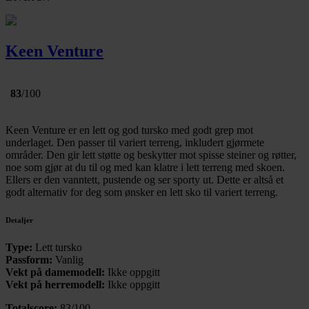
Keen Venture
83
/100
Keen Venture er en lett og god tursko med godt grep mot
underlaget. Den passer til variert terreng, inkludert gjørmete
områder. Den gir lett støtte og beskytter mot spisse steiner og røtter,
noe som gjør at du til og med kan klatre i lett terreng med skoen.
Ellers er den vanntett, pustende og ser sporty ut. Dette er altså et
godt alternativ for deg som ønsker en lett sko til variert terreng.
Detaljer
Type:
Lett tursko
Passform:
Vanlig
Vekt på damemodell:
Ikke oppgitt
Vekt på herremodell:
Ikke oppgitt
Totalscore:
83/100