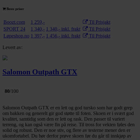
Beste priser
Boozt.com
1 259,-
Til Prisjakt
SPORT 24
1 340,-
1 340,- inkl. frakt
Til Prisjakt
Løpeshop.no
1 397,-
1 456,- inkl. frakt
Til Prisjakt
Levert av:
Salomon Outpath GTX
80
/100
Salomon Outpath GTX er en lett og god tursko som har godt grep
om bakken og generelt gir god støtte til foten. Skoen er i svært god
kvalitet, samtidig som den er lett og rask. Den passer til variert
terreng, og kan også være fin på reise. Til tross for vekten føles den
solid og robust. Den er noe stiv, og flere av testerne mener den er
ukomfortabel. Du bør derfor prøve skoen før du går til innkjøp av