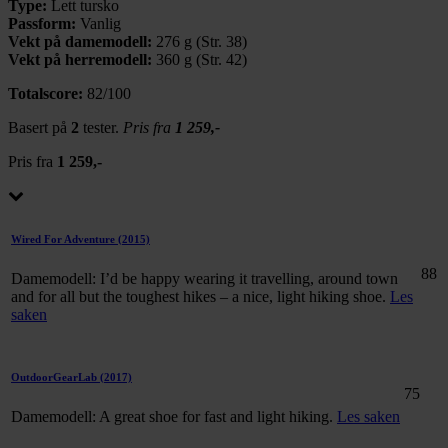
Type:
Lett tursko
Passform:
Vanlig
Vekt på damemodell:
276 g (Str. 38)
Vekt på herremodell:
360 g (Str. 42)
Totalscore:
82/100
Basert på
2
tester.
Pris fra
1 259,-
Pris fra
1 259,-
Wired For Adventure
(2015)
88
Damemodell: I’d be happy wearing it travelling, around town
and for all but the toughest hikes – a nice, light hiking shoe.
Les
saken
OutdoorGearLab
(2017)
75
Damemodell: A great shoe for fast and light hiking.
Les saken