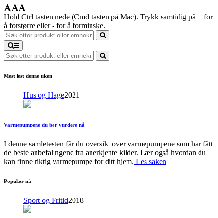
Hold Ctrl-tasten nede (Cmd-tasten på Mac). Trykk samtidig på + for
å forstørre eller - for å forminske.
Mest lest denne uken
Hus og Hage
2021
Varmepumpene du bør vurdere nå
I denne samletesten får du oversikt over varmepumpene som har fått
de beste anbefalingene fra anerkjente kilder. Lær også hvordan du
kan finne riktig varmepumpe for ditt hjem.
Les saken
Populær nå
Sport og Fritid
2018