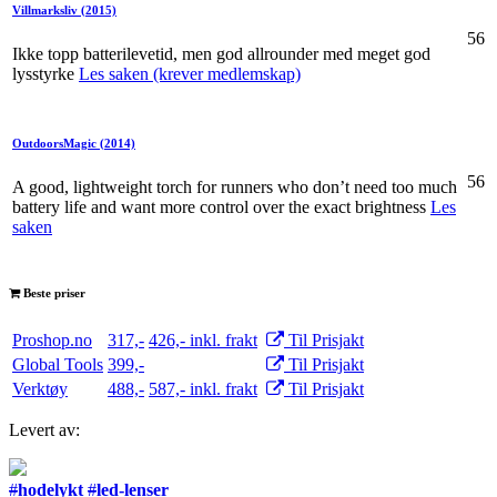
Villmarksliv
(2015)
56
Ikke topp batterilevetid, men god allrounder med meget god
lysstyrke
Les saken (krever medlemskap)
OutdoorsMagic
(2014)
56
A good, lightweight torch for runners who don’t need too much
battery life and want more control over the exact brightness
Les
saken
Beste priser
Proshop.no
317,-
426,- inkl. frakt
Til Prisjakt
Global Tools
399,-
Til Prisjakt
Verktøy
488,-
587,- inkl. frakt
Til Prisjakt
Levert av:
#
hodelykt
#
led-lenser