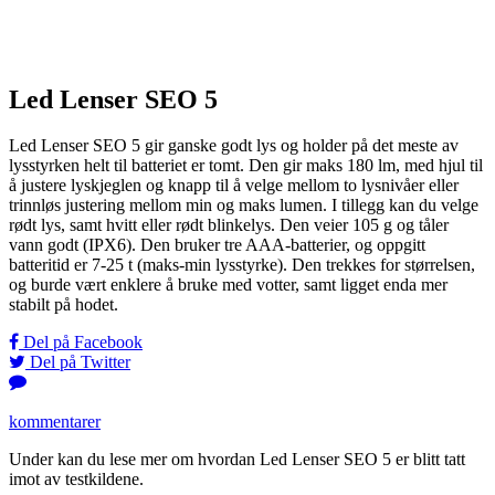
Led Lenser SEO 5
Led Lenser SEO 5 gir ganske godt lys og holder på det meste av
lysstyrken helt til batteriet er tomt. Den gir maks 180 lm, med hjul til
å justere lyskjeglen og knapp til å velge mellom to lysnivåer eller
trinnløs justering mellom min og maks lumen. I tillegg kan du velge
rødt lys, samt hvitt eller rødt blinkelys. Den veier 105 g og tåler
vann godt (IPX6). Den bruker tre AAA-batterier, og oppgitt
batteritid er 7-25 t (maks-min lysstyrke). Den trekkes for størrelsen,
og burde vært enklere å bruke med votter, samt ligget enda mer
stabilt på hodet.
Del på Facebook
Del på Twitter
kommentarer
Under kan du lese mer om hvordan Led Lenser SEO 5 er blitt tatt
imot av testkildene.