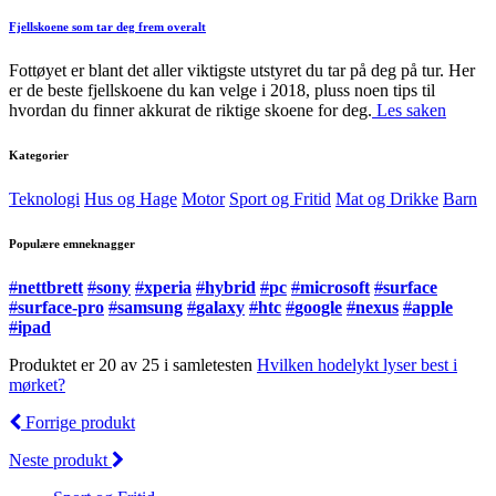
Fjellskoene som tar deg frem overalt
Fottøyet er blant det aller viktigste utstyret du tar på deg på tur. Her
er de beste fjellskoene du kan velge i 2018, pluss noen tips til
hvordan du finner akkurat de riktige skoene for deg.
Les saken
Kategorier
Teknologi
Hus og Hage
Motor
Sport og Fritid
Mat og Drikke
Barn
Populære emneknagger
#
nettbrett
#
sony
#
xperia
#
hybrid
#
pc
#
microsoft
#
surface
#
surface-pro
#
samsung
#
galaxy
#
htc
#
google
#
nexus
#
apple
#
ipad
Produktet er 20 av 25 i samletesten
Hvilken hodelykt lyser best i
mørket?
Forrige produkt
Neste produkt