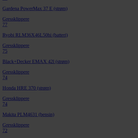
Gardena PowerMax 37 E (strøm)
Gressklippere
77
Ryobi RLM36X46L50hi (batteri)
Gressklippere
75
Black+Decker EMAX 42l (strøm)
Gressklippere
74
Honda HRE 370 (strøm)
Gressklippere
74
Makita PLM4631 (bensin)
Gressklippere
72