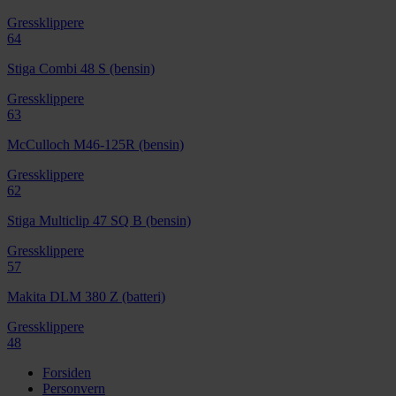
Gressklippere
64
Stiga Combi 48 S (bensin)
Gressklippere
63
McCulloch M46-125R (bensin)
Gressklippere
62
Stiga Multiclip 47 SQ B (bensin)
Gressklippere
57
Makita DLM 380 Z (batteri)
Gressklippere
48
Forsiden
Personvern