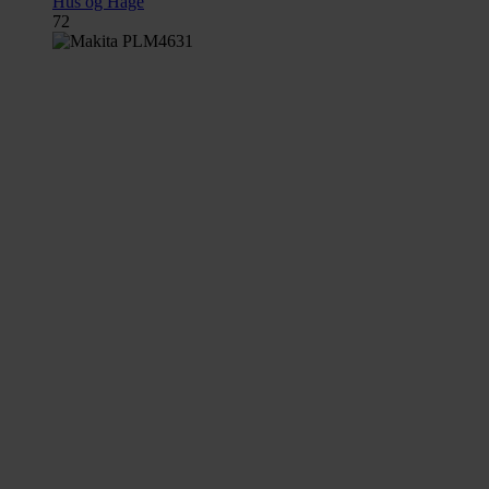
Hus og Hage
72