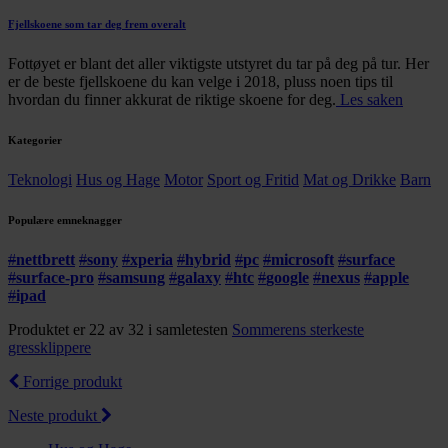
Fjellskoene som tar deg frem overalt
Fottøyet er blant det aller viktigste utstyret du tar på deg på tur. Her
er de beste fjellskoene du kan velge i 2018, pluss noen tips til
hvordan du finner akkurat de riktige skoene for deg.
Les saken
Kategorier
Teknologi
Hus og Hage
Motor
Sport og Fritid
Mat og Drikke
Barn
Populære emneknagger
#
nettbrett
#
sony
#
xperia
#
hybrid
#
pc
#
microsoft
#
surface
#
surface-pro
#
samsung
#
galaxy
#
htc
#
google
#
nexus
#
apple
#
ipad
Produktet er 22 av 32 i samletesten
Sommerens sterkeste
gressklippere
Forrige produkt
Neste produkt