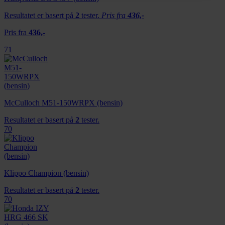
annonser et personlig preg, for å levere sosiale
Resultatet er basert på
2
tester.
Pris fra
436,-
mediefunksjoner og for å analysere trafikken vår. Vi deler
dessuten informasjon om hvordan du bruker nettstedet
Pris fra
436,-
vårt, med partnerne våre innen sosiale medier,
71
annonsering og analysearbeid, som kan kombinere den
med annen informasjon du har gjort tilgjengelig for dem,
eller som de har samlet inn gjennom din bruk av
tjenestene deres.
McCulloch M51-150WRPX (bensin)
Resultatet er basert på
2
tester.
70
Klippo Champion (bensin)
Resultatet er basert på
2
tester.
70