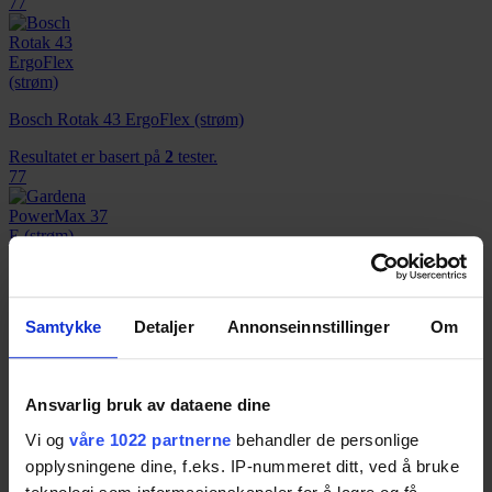
77
Bosch Rotak 43 ErgoFlex (strøm)
Resultatet er basert på
2
tester.
77
Gardena PowerMax 37 E (strøm)
Resultatet er basert på
1
test.
Samtykke
Detaljer
Annonseinnstillinger
Om
77
Ansvarlig bruk av dataene dine
Ryobi RLM36X46L50hi (batteri)
Vi og
våre 1022 partnerne
behandler de personlige
Resultatet er basert på
1
test.
75
opplysningene dine, f.eks. IP-nummeret ditt, ved å bruke