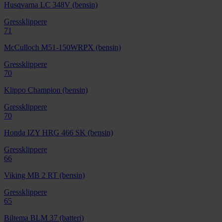
Husqvarna LC 348V (bensin)
Gressklippere
71
McCulloch M51-150WRPX (bensin)
Gressklippere
70
Klippo Champion (bensin)
Gressklippere
70
Honda IZY HRG 466 SK (bensin)
Gressklippere
66
Viking MB 2 RT (bensin)
Gressklippere
65
Biltema BLM 37 (batteri)