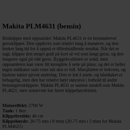
Makita PLM4631 (bensin)
Bioklipper med oppsamler: Makita PL4631 er en bensindrevet
gressklipper. Den oppleves som relativt tung å manøvre, og den
bruker lang tid for å oppnå et tilfredsstillende resultat. Når det er
sagt, klipper den meget godt på kort så vel som langt gress, og den
fungerer også på vått gress. Byggekvaliteten er solid, men
oppsamleren kan være litt kronglete å sette på plass, og det er heller
ingen indikator som viser når den er full. Marsjfarten er bekvem, og
hjulene takler ujevnt underlag. Den er lett å starte, og håndtaket er
behagelig, men den har relativt høyt støynivå i forhold til andre
bensingressklippere. Makita PL4631 er samme modell som Makita
PL4621, men sistnevnte har færre klippehøydetrinn.
Motoreffekt:
2700 W
Tank:
1 liter
Klippebredde:
46 cm
Klippehøyde:
20-75 mm i 8 trinn (20-75 mm i 5 trinn for Makita
PLM4621)