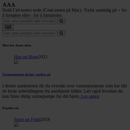
Hold Ctrl-tasten nede (Cmd-tasten på Mac). Trykk samtidig på + for
å forstørre eller - for å forminske.
Mest lest denne uken
Hus og Hage
2021
Varmepumpene du bør vurdere nå
I denne samletesten får du oversikt over varmepumpene som har fått
de beste anbefalingene fra anerkjente kilder. Lær også hvordan du
kan finne riktig varmepumpe for ditt hjem.
Les saken
Populær nå
Sport og Fritid
2018