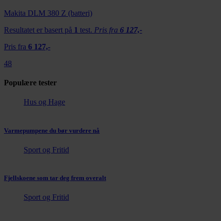
Makita DLM 380 Z (batteri)
Resultatet er basert på
1
test.
Pris fra
6 127,-
Pris fra
6 127,-
48
Populære tester
Hus og Hage
Varmepumpene du bør vurdere nå
Sport og Fritid
Fjellskoene som tar deg frem overalt
Sport og Fritid