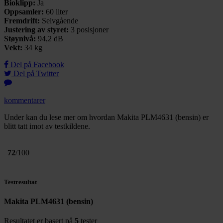
Bioklipp:
Ja
Oppsamler:
60 liter
Fremdrift:
Selvgående
Justering av styret:
3 posisjoner
Støynivå:
94,2 dB
Vekt:
34 kg
Del på Facebook
Del på Twitter
kommentarer
Under kan du lese mer om hvordan Makita PLM4631 (bensin) er
blitt tatt imot av testkildene.
72
/100
Testresultat
Makita PLM4631 (bensin)
Resultatet er basert på
5
tester