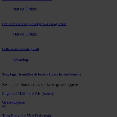
Mat og Drikke
Her er årets beste pinnekjøtt – røkt og urøkt
Mat og Drikke
Dette er årets beste juleøl
Teknologi
Sony lager fremdeles de beste trådløse hodetelefonene
Resultater: Sommerens sterkeste gressklippere
Stiga COMBI 48 S AE (batteri)
Gressklippere
95
Toro Recycler 55 AD (bensin)