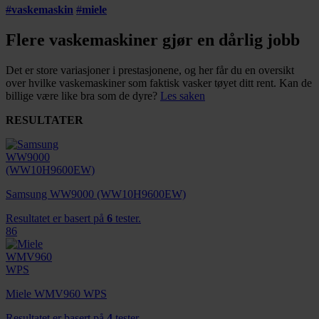
#
vaskemaskin
#
miele
Flere vaskemaskiner gjør en dårlig jobb
Det er store variasjoner i prestasjonene, og her får du en oversikt
over hvilke vaskemaskiner som faktisk vasker tøyet ditt rent. Kan de
billige være like bra som de dyre?
Les saken
RESULTATER
Samsung WW9000 (WW10H9600EW)
Resultatet er basert på
6
tester.
86
Miele WMV960 WPS
Resultatet er basert på
4
tester.