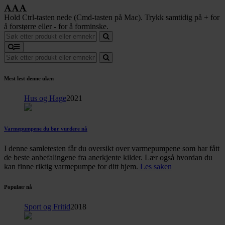
Hold Ctrl-tasten nede (Cmd-tasten på Mac). Trykk samtidig på + for
å forstørre eller - for å forminske.
Mest lest denne uken
Hus og Hage
2021
Varmepumpene du bør vurdere nå
I denne samletesten får du oversikt over varmepumpene som har fått
de beste anbefalingene fra anerkjente kilder. Lær også hvordan du
kan finne riktig varmepumpe for ditt hjem.
Les saken
Populær nå
Sport og Fritid
2018