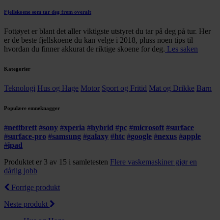
Fjellskoene som tar deg frem overalt
Fottøyet er blant det aller viktigste utstyret du tar på deg på tur. Her
er de beste fjellskoene du kan velge i 2018, pluss noen tips til
hvordan du finner akkurat de riktige skoene for deg.
Les saken
Kategorier
Teknologi
Hus og Hage
Motor
Sport og Fritid
Mat og Drikke
Barn
Populære emneknagger
#
nettbrett
#
sony
#
xperia
#
hybrid
#
pc
#
microsoft
#
surface
#
surface-pro
#
samsung
#
galaxy
#
htc
#
google
#
nexus
#
apple
#
ipad
Produktet er 3 av 15 i samletesten
Flere vaskemaskiner gjør en
dårlig jobb
Forrige produkt
Neste produkt