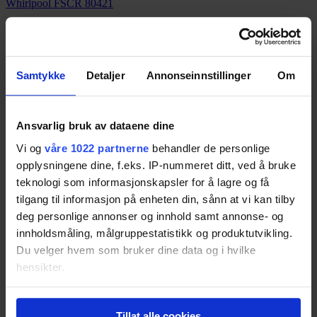
Whirlpool FSCR 80421
Resultatet er basert på
2
tester.
71
Samtykke
Detaljer
Annonseinnstillinger
Om
Siemens WM14W447DN
Resultatet er basert på
1
test.
Ansvarlig bruk av dataene dine
69
Vi og
våre 1022 partnerne
behandler de personlige
opplysningene dine, f.eks. IP-nummeret ditt, ved å bruke
teknologi som informasjonskapsler for å lagre og få
tilgang til informasjon på enheten din, sånn at vi kan tilby
Siemens iSensoric vaskemaskin (WM16W468DN)
deg personlige annonser og innhold samt annonse- og
Resultatet er basert på
1
test.
innholdsmåling, målgruppestatistikk og produktutvikling.
68
Du velger hvem som bruker dine data og i hvilke
hensikter.
Miele WKH130 WPS
Hvis du gir oss lov, vil vi også gjerne:
Tillat alle cookies