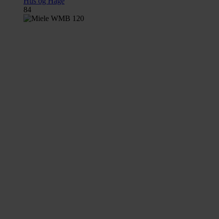
Hus og Hage
84