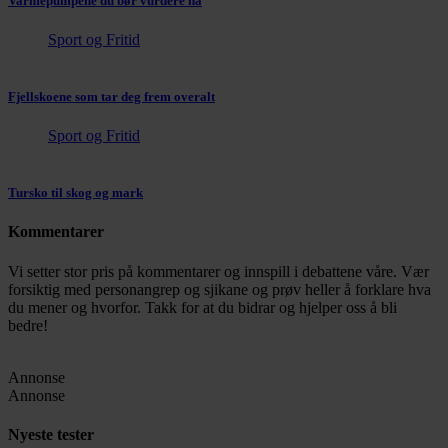
Varmepumpene du bør vurdere nå
Sport og Fritid
Fjellskoene som tar deg frem overalt
Sport og Fritid
Tursko til skog og mark
Kommentarer
Vi setter stor pris på kommentarer og innspill i debattene våre. Vær
forsiktig med personangrep og sjikane og prøv heller å forklare hva
du mener og hvorfor. Takk for at du bidrar og hjelper oss å bli
bedre!
Annonse
Annonse
Nyeste tester