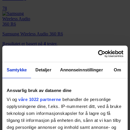
78
Samsung Wireless Audio 360 R6
Resultatet er basert på
4
tester.
78
JBL Charge 3
Samtykke
Detaljer
Annonseinnstillinger
Om
Resultatet er basert på
17
tester.
Pris fra
1 290,-
Pris fra
1 290,-
Ansvarlig bruk av dataene dine
77
Vi og
våre 1022 partnerne
behandler de personlige
opplysningene dine, f.eks. IP-nummeret ditt, ved å bruke
teknologi som informasjonskapsler for å lagre og få
tilgang til informasjon på enheten din, sånn at vi kan tilby
Creative Sound Blaster Roar 2
deg personlige annonser og innhold samt annonse- og