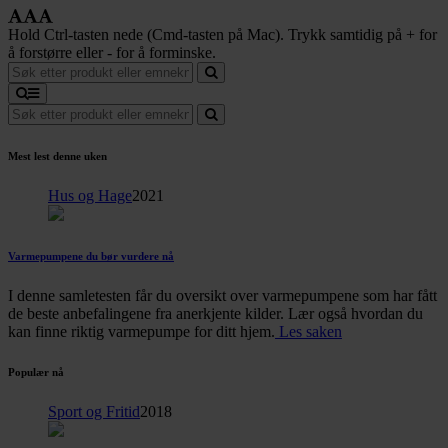
Hold Ctrl-tasten nede (Cmd-tasten på Mac). Trykk samtidig på + for
å forstørre eller - for å forminske.
Mest lest denne uken
Hus og Hage
2021
Varmepumpene du bør vurdere nå
I denne samletesten får du oversikt over varmepumpene som har fått
de beste anbefalingene fra anerkjente kilder. Lær også hvordan du
kan finne riktig varmepumpe for ditt hjem.
Les saken
Populær nå
Sport og Fritid
2018