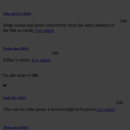
What Hi-Fi?
(2016)
100
Huge sound and great connectivity from the latest addition to
the Mu-so family
Les saken
Pocket-lint
(2016)
100
Editor`s choice
Les saken
Vis alle tester (
+10
)
Stuff UK
(2016)
100
This can-do cube packs a heavyweight hi-fi punch
Les saken
AVForums
(2016)