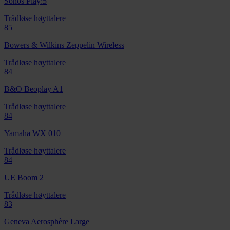
Sonos Play:5
Trådløse høyttalere
85
Bowers & Wilkins Zeppelin Wireless
Trådløse høyttalere
84
B&O Beoplay A1
Trådløse høyttalere
84
Yamaha WX 010
Trådløse høyttalere
84
UE Boom 2
Trådløse høyttalere
83
Geneva Aerosphère Large