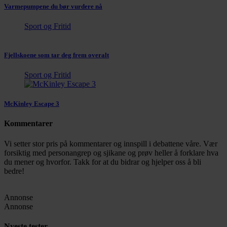
Varmepumpene du bør vurdere nå
Sport og Fritid
Fjellskoene som tar deg frem overalt
Sport og Fritid
McKinley Escape 3
Kommentarer
Vi setter stor pris på kommentarer og innspill i debattene våre. Vær
forsiktig med personangrep og sjikane og prøv heller å forklare hva
du mener og hvorfor. Takk for at du bidrar og hjelper oss å bli
bedre!
Annonse
Annonse
Nyeste tester