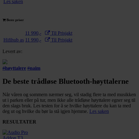
Les saken
Beste priser
11 990,-
Til Prisjakt
Hifihub as
11 990,-
Til Prisjakt
Levert av:
#
høyttalere
#
naim
De beste trådløse Bluetooth-høyttalerne
Når våren og sommern nærmer seg, vil stadig flere ta med musikken
ut i parken eller på tur, men ikke alle trådløse høyttalere egner seg til
den slags bruk. Les testen for å se hvilke høyttalere du kan ta med
deg ut og hvilke du bør la stå igjen hjemme.
Les saken
RESULTATER