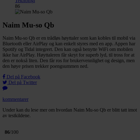
Teknologi
86
Naim Mu-so Qb
Naim Mu-so Qb er en trådløs høyttaler som kan kobles til mobil via
Bluetooth eller AirPlay og kan enkelt styres med en app. Appen har
Spotify og Tidal integrert. Den kan også benytte WiFi om mobilen
ikke har AirPlay. Høyttaleren får skryt for superb lyd, til tross for at
den er nokså liten. Den får ros for brukervennlighet og design, men
den høye prisen trekker poengsummen ned.
Del på Facebook
Del på Twitter
kommentarer
Under kan du lese mer om hvordan Naim Mu-so Qb er blitt tatt imot
av testkildene.
86
/100