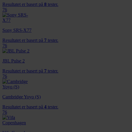
dessuten informasjon om hvordan du bruker nettstedet
Resultatet er basert på
8
tester.
vårt, med partnerne våre innen sosiale medier,
76
annonsering og analysearbeid, som kan kombinere den
med annen informasjon du har gjort tilgjengelig for dem,
eller som de har samlet inn gjennom din bruk av
Sony SRS-X77
tjenestene deres.
Resultatet er basert på
7
tester.
76
JBL Pulse 2
Resultatet er basert på
7
tester.
76
Cambridge Yoyo (S)
Resultatet er basert på
4
tester.
76