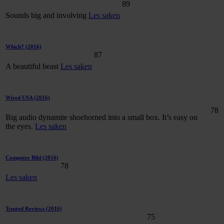
89
Sounds big and involving
Les saken
Which?
(2016)
87
A beautiful beast
Les saken
Wired USA
(2016)
78
Big audio dynamite shoehorned into a small box. It’s easy on
the eyes.
Les saken
Computer Bild
(2016)
78
Les saken
Trusted Reviews
(2016)
75