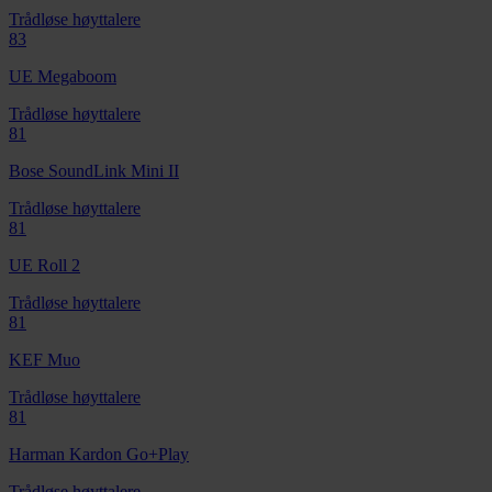
Trådløse høyttalere
83
UE Megaboom
Trådløse høyttalere
81
Bose SoundLink Mini II
Trådløse høyttalere
81
UE Roll 2
Trådløse høyttalere
81
KEF Muo
Trådløse høyttalere
81
Harman Kardon Go+Play
Trådløse høyttalere