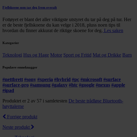
Fjellskoene som tar deg frem overalt
Fottøyet er blant det aller viktigste utstyret du tar på deg på tur. Her
er de beste fjellskoene du kan velge i 2018, pluss noen tips til
hvordan du finner akkurat de riktige skoene for deg.
Les saken
Kategorier
Teknologi
Hus og Hage
Motor
Sport og Fritid
Mat og Drikke
Barn
Populære emneknagger
#
nettbrett
#
sony
#
xperia
#
hybrid
#
pc
#
microsoft
#
surface
#
surface-pro
#
samsung
#
galaxy
#
htc
#
google
#
nexus
#
apple
#
ipad
Produktet er 2 av 57 i samletesten
De beste trådløse Bluetooth-
høyttalerne
Forrige produkt
Neste produkt