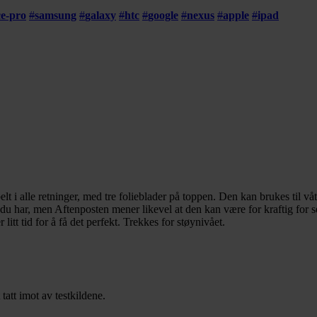
ce-pro
#
samsung
#
galaxy
#
htc
#
google
#
nexus
#
apple
#
ipad
i alle retninger, med tre folieblader på toppen. Den kan brukes til vå
u har, men Aftenposten mener likevel at den kan være for kraftig for sen
 litt tid for å få det perfekt. Trekkes for støynivået.
tt imot av testkildene.