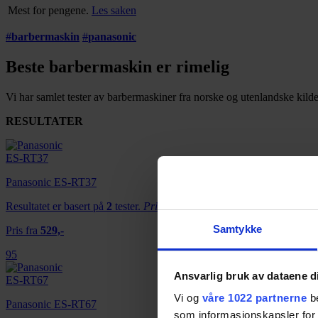
Mest for pengene.
Les saken
#
barbermaskin
#
panasonic
Beste barbermaskin er rimelig
Vi har samlet tester av barbermaskiner fra norske og utenlandske kilder
RESULTATER
Panasonic ES-RT37
Resultatet er basert på
2
tester.
Pris fra
529,-
Samtykke
Pris fra
529,-
95
Ansvarlig bruk av dataene d
Vi og
våre 1022 partnerne
be
Panasonic ES-RT67
som informasjonskapsler for å