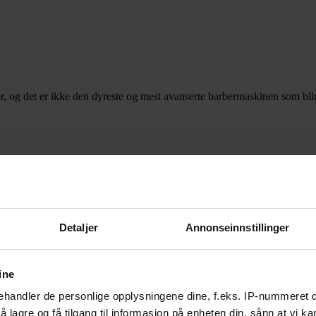
, og det er ikke den dyreste og mest avanserte barbermaskinen som blir a
Detaljer
Annonseinnstillinger
ine
handler de personlige opplysningene dine, f.eks. IP-nummeret di
 lagre og få tilgang til informasjon på enheten din, sånn at vi ka