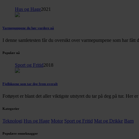
Hus og Hage
2021
Varmepumpene du bør vurdere nå
I denne samletesten får du oversikt over varmepumpene som har fått d
Populær nå
Sport og Fritid
2018
Fjellskoene som tar deg frem overalt
Fottøyet er blant det aller viktigste utstyret du tar på deg på tur. Her 
Kategorier
Teknologi
Hus og Hage
Motor
Sport og Fritid
Mat og Drikke
Barn
Populære emneknagger