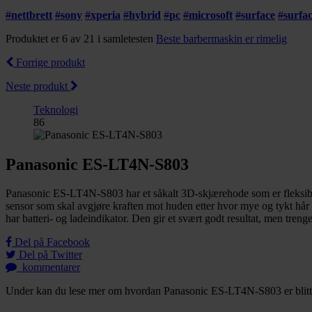
#
nettbrett
#
sony
#
xperia
#
hybrid
#
pc
#
microsoft
#
surface
#
surfa
Produktet er 6 av 21 i samletesten
Beste barbermaskin er rimelig
Forrige produkt
Neste produkt
Teknologi
86
Panasonic ES-LT4N-S803
Panasonic ES-LT4N-S803 har et såkalt 3D-skjærehode som er fleksibelt 
sensor som skal avgjøre kraften mot huden etter hvor mye og tykt hår d
har batteri- og ladeindikator. Den gir et svært godt resultat, men trenger
Del på Facebook
Del på Twitter
kommentarer
Under kan du lese mer om hvordan Panasonic ES-LT4N-S803 er blitt ta