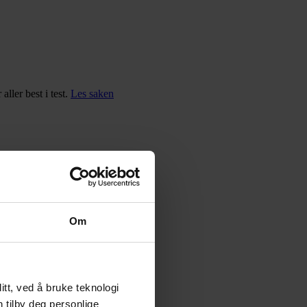
ller best i test.
Les saken
Om
tt, ved å bruke teknologi
n tilby deg personlige