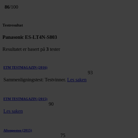
86
/100
Testresultat
Panasonic ES-LT4N-S803
Resultatet er basert på
3
tester
ETM TESTMAGAZIN
(2016)
93
Sammenligningstest: Testvinner.
Les saken
ETM TESTMAGAZIN
(2015)
90
Les saken
Aftenposten
(2015)
75