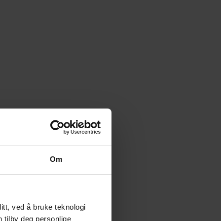
Om
tt, ved å bruke teknologi
n tilby deg personlige