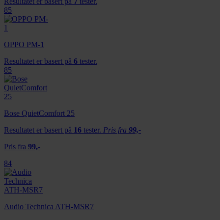
Resultatet er basert på
7
tester.
85
OPPO PM-1
Resultatet er basert på
6
tester.
85
Bose QuietComfort 25
Resultatet er basert på
16
tester.
Pris fra
99,-
Pris fra
99,-
84
Audio Technica ATH-MSR7