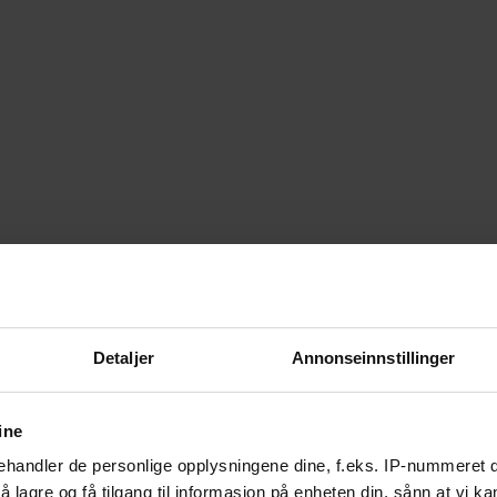
Detaljer
Annonseinnstillinger
ine
handler de personlige opplysningene dine, f.eks. IP-nummeret di
 lagre og få tilgang til informasjon på enheten din, sånn at vi ka