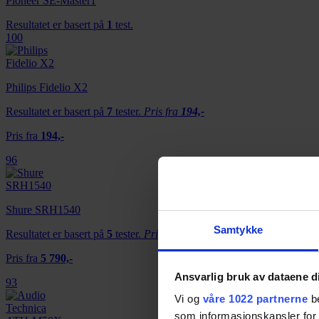
Pioneer SE-Master1
Resultatet er basert på
1
test.
100
Philips Fidelio X2
Resultatet er basert på
7
tester.
Pris fra
194,-
Pris fra
194,-
96
Shure SRH1540
Samtykke
Resultatet er basert på
5
tester.
Pris fra
5 790,-
Pris fra
5 790,-
Ansvarlig bruk av dataene d
93
Vi og
våre 1022 partnerne
be
som informasjonskapsler for å