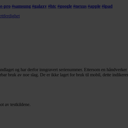
ce-pro
#
samsung
#
galaxy
#
htc
#
google
#
nexus
#
apple
#
ipad
ttferdighet
ndlaget og har derfor inngravert serienummer. Ettersom en håndverker lag
rbar bruk av noe slag. De er ikke laget for bruk til mobil, dette indikere
t av testkildene.