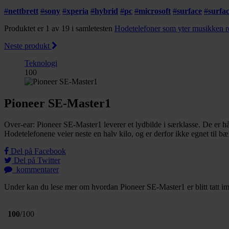
#
nettbrett
#
sony
#
xperia
#
hybrid
#
pc
#
microsoft
#
surface
#
surfa
Produktet er 1 av 19 i samletesten
Hodetelefoner som yter musikken re
Neste produkt
Teknologi
100
Pioneer SE-Master1
Over-ear: Pioneer SE-Master1 leverer et lydbilde i særklasse. De er hå
Hodetelefonene veier neste en halv kilo, og er derfor ikke egnet til bæ
Del på Facebook
Del på Twitter
kommentarer
Under kan du lese mer om hvordan Pioneer SE-Master1 er blitt tatt imo
100
/100