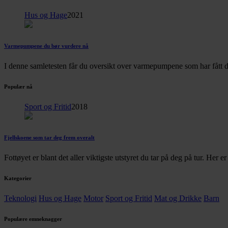
Hus og Hage
2021
Varmepumpene du bør vurdere nå
I denne samletesten får du oversikt over varmepumpene som har fått d
Populær nå
Sport og Fritid
2018
Fjellskoene som tar deg frem overalt
Fottøyet er blant det aller viktigste utstyret du tar på deg på tur. Her 
Kategorier
Teknologi
Hus og Hage
Motor
Sport og Fritid
Mat og Drikke
Barn
Populære emneknagger