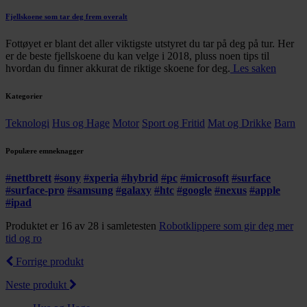
Fjellskoene som tar deg frem overalt
Fottøyet er blant det aller viktigste utstyret du tar på deg på tur. Her
er de beste fjellskoene du kan velge i 2018, pluss noen tips til
hvordan du finner akkurat de riktige skoene for deg.
Les saken
Kategorier
Teknologi
Hus og Hage
Motor
Sport og Fritid
Mat og Drikke
Barn
Populære emneknagger
#
nettbrett
#
sony
#
xperia
#
hybrid
#
pc
#
microsoft
#
surface
#
surface-pro
#
samsung
#
galaxy
#
htc
#
google
#
nexus
#
apple
#
ipad
Produktet er 16 av 28 i samletesten
Robotklippere som gir deg mer
tid og ro
Forrige produkt
Neste produkt