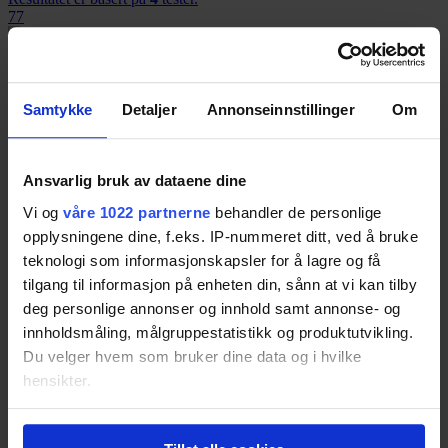
77
Robomow MS1000
Samtykke
Detaljer
Annonseinnstillinger
Om
Resultatet er basert på
4
tester.
76
Ansvarlig bruk av dataene dine
Vi og
våre 1022 partnerne
behandler de personlige
Worx Landroid M WG754E
opplysningene dine, f.eks. IP-nummeret ditt, ved å bruke
teknologi som informasjonskapsler for å lagre og få
Resultatet er basert på
1
test.
Pris fra
4 700,-
tilgang til informasjon på enheten din, sånn at vi kan tilby
Pris fra
4 700,-
deg personlige annonser og innhold samt annonse- og
75
innholdsmåling, målgruppestatistikk og produktutvikling.
Du velger hvem som bruker dine data og i hvilke
hensikter.
Robomow RS615 Pro
Hvis du gir oss lov, vil vi også gjerne:
Resultatet er basert på
2
tester.