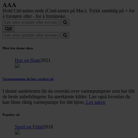
Hold Ctrl-tasten nede (Cmd-tasten på Mac). Trykk samtidig på + for
å forstørre eller - for å forminske.
Mest lest denne uken
Hus og Hage
2021
Varmepumpene du bør vurdere nå
I denne samletesten får du oversikt over varmepumpene som har fått
de beste anbefalingene fra anerkjente kilder. Lær også hvordan du
kan finne riktig varmepumpe for ditt hjem.
Les saken
Populær nå
Sport og Fritid
2018