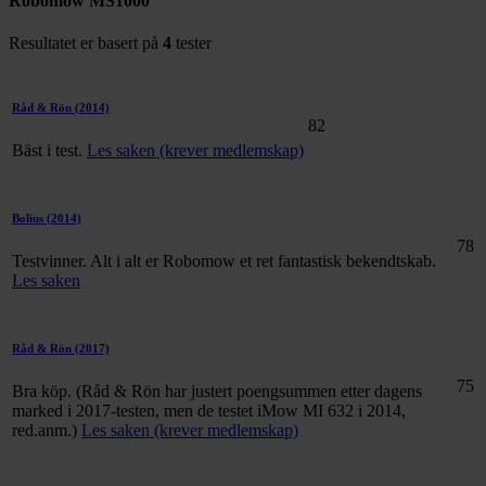
Robomow MS1000
Resultatet er basert på
4
tester
Råd & Rön
(2014)
82
Bäst i test.
Les saken (krever medlemskap)
Bolius
(2014)
78
Testvinner. Alt i alt er Robomow et ret fantastisk bekendtskab.
Les saken
Råd & Rön
(2017)
75
Bra köp. (Råd & Rön har justert poengsummen etter dagens
marked i 2017-testen, men de testet iMow MI 632 i 2014,
red.anm.)
Les saken (krever medlemskap)