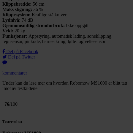
Klippebredde:
56 cm
Maks stigning:
36 %
Klippesystem:
Kraftige stålkniver
Lydnivå:
74 dB
Gjennomsnittlig strømforbruk:
Ikke oppgitt
Vekt:
20 kg
Funksjoner:
Appstyring, automatisk lading, soneklipping,
regnsensor, pinkode, barnesikring, løfte- og veltesensor
Del på Facebook
Del på Twitter
kommentarer
Under kan du lese mer om hvordan Robomow MS1000 er blitt tatt
imot av testkildene.
76
/100
Testresultat