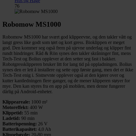
Hus og Hage
76
Robomow MS1000
Robomow MS1000 har svært god klippeevne, og den takler vått og
langt gress like godt som tørt og kort gress. Bioklippen er meget
god. Den kommer seg også frem på ujevne underlag og klipper fint
rundt hindringer. Råd & Rön synes den takler skråninger fint, mens
Tech-Test og Bolius opplever at den setter seg fast i bakker.
Robotgressklipperen bruker litt for lang tid på oppladningen. Bolius
synes den er lett å installere og sette opp første gang, men det er ikke
Tech-Test enig i. Sistnevnte opplever også at den kjører over og
kutter kantledningen flere ganger, og de mener klipperen støyer for
mye. Den kan styres fra en app på mobilen, men denne fungerer
dårlig på Android-enheter.
Klippeareale:
1000 m²
Motoreffekt:
400 W
Klippetid:
55 min
Ladetid:
90 min
Batterispenning:
26 V
Batterikapasitet:
4,0 Ah
Klippehøyde:
20-80 mm