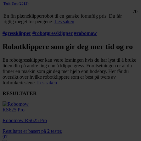
Tech-Test
(2015)
70
En fin plæneklipperrobot til en ganske fornuftig pris. Du får
rigtig meget for pengene.
Les saken
#
gressklipper
#
robotgressklipper
#
robomow
Robotklippere som gir deg mer tid og ro
En robotgressklipper kan være løsningen hvis du har lyst til å bruke
tiden din på andre ting enn å klippe gress. Forutsetningen er at du
finner en maskin som gir deg mer hjelp enn hodebry. Her får du
oversikt over hvilke robotklippere som er best på tvers av
forbrukertestene.
Les saken
RESULTATER
Robomow RS625 Pro
Resultatet er basert på
2
tester.
97