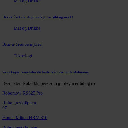
Mat og Drikke
Her er årets beste pinnekjøtt – røkt og urøkt
Mat og Drikke
Dette er årets beste juleøl
Teknologi
Sony lager fremdeles de beste trådløse hodetelefonene
Resultater: Robotklippere som gir deg mer tid og ro
Robomow RS625 Pro
Robotgressklippere
97
Honda Miimo HRM 310
Robotgressklippere