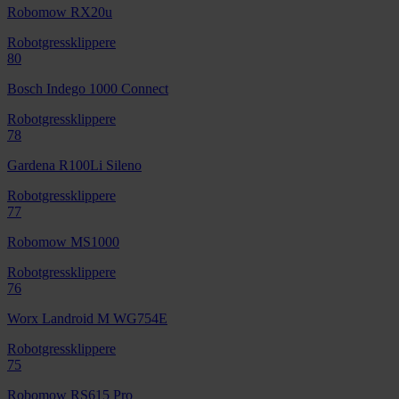
Robomow RX20u
Robotgressklippere
80
Bosch Indego 1000 Connect
Robotgressklippere
78
Gardena R100Li Sileno
Robotgressklippere
77
Robomow MS1000
Robotgressklippere
76
Worx Landroid M WG754E
Robotgressklippere
75
Robomow RS615 Pro