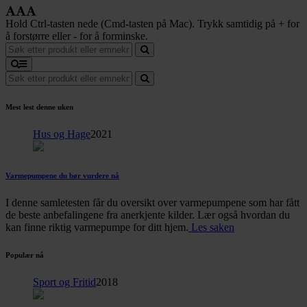
Hold Ctrl-tasten nede (Cmd-tasten på Mac). Trykk samtidig på + for
å forstørre eller - for å forminske.
Mest lest denne uken
Hus og Hage
2021
Varmepumpene du bør vurdere nå
I denne samletesten får du oversikt over varmepumpene som har fått
de beste anbefalingene fra anerkjente kilder. Lær også hvordan du
kan finne riktig varmepumpe for ditt hjem.
Les saken
Populær nå
Sport og Fritid
2018