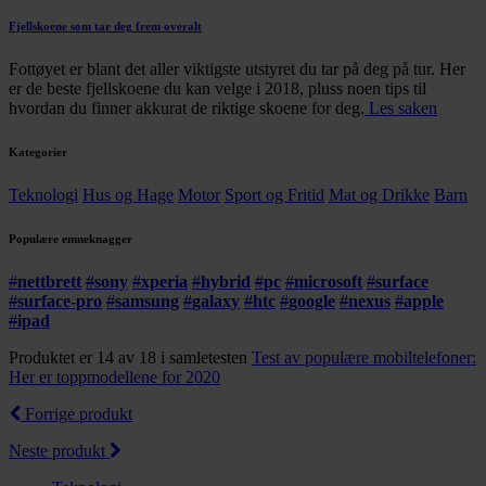
Fjellskoene som tar deg frem overalt
Fottøyet er blant det aller viktigste utstyret du tar på deg på tur. Her
er de beste fjellskoene du kan velge i 2018, pluss noen tips til
hvordan du finner akkurat de riktige skoene for deg.
Les saken
Kategorier
Teknologi
Hus og Hage
Motor
Sport og Fritid
Mat og Drikke
Barn
Populære emneknagger
#
nettbrett
#
sony
#
xperia
#
hybrid
#
pc
#
microsoft
#
surface
#
surface-pro
#
samsung
#
galaxy
#
htc
#
google
#
nexus
#
apple
#
ipad
Produktet er 14 av 18 i samletesten
Test av populære mobiltelefoner:
Her er toppmodellene for 2020
Forrige produkt
Neste produkt