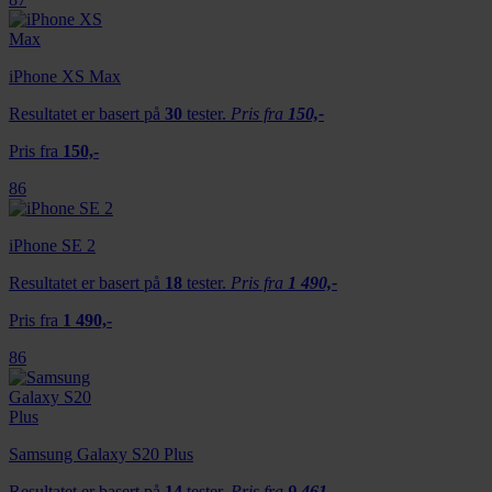
vårt, med partnerne våre innen sosiale medier,
annonsering og analysearbeid, som kan kombinere den
iPhone XS Max
med annen informasjon du har gjort tilgjengelig for dem,
eller som de har samlet inn gjennom din bruk av
Resultatet er basert på
30
tester.
Pris fra
150,-
tjenestene deres.
Pris fra
150,-
86
iPhone SE 2
Resultatet er basert på
18
tester.
Pris fra
1 490,-
Pris fra
1 490,-
86
Samsung Galaxy S20 Plus
Resultatet er basert på
14
tester.
Pris fra
9 461,-