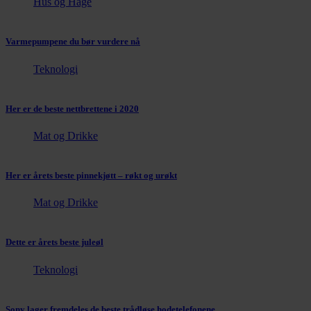
Hus og Hage
Varmepumpene du bør vurdere nå
Teknologi
Her er de beste nettbrettene i 2020
Mat og Drikke
Her er årets beste pinnekjøtt – røkt og urøkt
Mat og Drikke
Dette er årets beste juleøl
Teknologi
Sony lager fremdeles de beste trådløse hodetelefonene