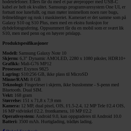
hodetelefoner. Ellers får du med et par ørepropper med USB-C
kabel av helt ok kvalitet. Samsungs programvaresystem One UI, er
fortsatt noe lunefullt, og man møter innimellom noen rare bugs,
feilmeldinger og rusk i maskineriet. Kameraet er det samme som på
Galaxy S10 og S10 Plus, men med en ekstra funksjon for
dybdefotografering. Oppsummert får du en mobil som er svært lik
S10, men med penn og en høyere prislapp.
Produktspesifikasjoner
Modell:
Samsung Galaxy Note 10
Skjerm:
6,3" Dynamic AMOLED, 2280 x 1080 piksler, HDR10+
Grafikk:
Mali-G76 MP12
Prosessor:
Exynos 9825
Lagring:
S10:256 GB, ikke plass til MicroSD
Minne/RAM:
8 GB
Teknologi:
Fingerleser i skjerm, ikke busslomme - S-penn med
Bluetooth. Dual SIM.
Vekt:
168 gram
Størrelse:
151 x 71,8 x 7,9 mm
Kamera:
12 MP, dual pixel, OIS, f/1.5-2.4, 12 MP Tele f/2.4 OIS,
16 MP vidvinkel f/2.2. frontkamera, 10 MP f/2.2
Operativsystem:
Android 9.0, kan oppgraderes til Android 10.0
Batteri:
3500 mAh. Hurtiglading, trådløs lading.