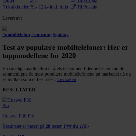
Ontel
24,-
Til Prisjakt
Teknikkdeler
79,-
128,- inkl. frakt
Til Prisjakt
Levert av:
#
mobiltelefon
#
samsung
#
galaxy
Test av populære mobiltelefoner: Her er
toppmodellene for 2020
En rimelig smarttelefon er årets testvinner. I denne testen kan du
sammenligne de mest populære mobiltelefonene på markedet nå og
se hvilken som er best i test.
Les saken
RESULTATER
Huawei P30 Pro
Resultatet er basert på
28
tester.
Pris fra
119,-