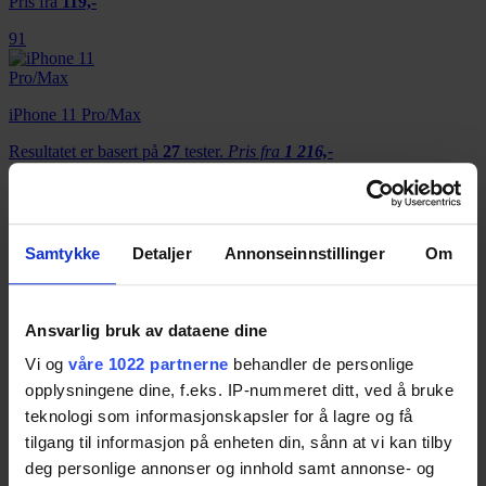
Pris fra
119,-
91
iPhone 11 Pro/Max
Resultatet er basert på
27
tester.
Pris fra
1 216,-
Pris fra
1 216,-
91
Samtykke
Detaljer
Annonseinnstillinger
Om
iPhone 11
Resultatet er basert på
25
tester.
Pris fra
1 192,-
Ansvarlig bruk av dataene dine
Pris fra
1 192,-
Vi og
våre 1022 partnerne
behandler de personlige
opplysningene dine, f.eks. IP-nummeret ditt, ved å bruke
89
teknologi som informasjonskapsler for å lagre og få
tilgang til informasjon på enheten din, sånn at vi kan tilby
deg personlige annonser og innhold samt annonse- og