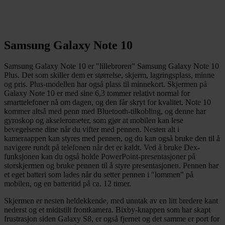
Samsung Galaxy Note 10
Samsung Galaxy Note 10 er "lillebroren" Samsung Galaxy Note 10
Plus. Det som skiller dem er størrelse, skjerm, lagringsplass, minne
og pris. Plus-modellen har også plass til minnekort. Skjermen på
Galaxy Note 10 er med sine 6,3 tommer relativt normal for
smarttelefoner nå om dagen, og den får skryt for kvalitet. Note 10
kommer altså med penn med Bluetooth-tilkobling, og denne har
gyroskop og akselerometer, som gjør at mobilen kan lese
bevegelsene dine når du vifter med pennen. Nesten alt i
kameraappen kan styres med pennen, og du kan også bruke den til å
navigere rundt på telefonen når det er kaldt. Ved å bruke Dex-
funksjonen kan du også holde PowerPoint-presentasjoner på
storskjermen og bruke pennen til å styre presentasjonen. Pennen har
et eget batteri som lades når du setter pennen i "lommen" på
mobilen, og en batteritid på ca. 12 timer.
Skjermen er nesten heldekkende, med unntak av en litt bredere kant
nederst og et midtstilt frontkamera. Bixby-knappen som har skapt
frustrasjon siden Galaxy S8, er også fjernet og det samme er port for