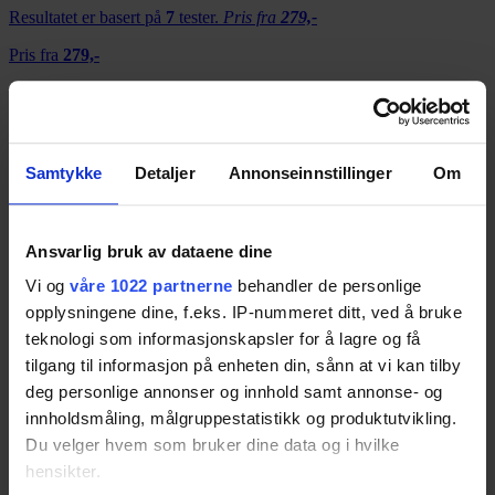
Resultatet er basert på
7
tester.
Pris fra
279,-
Pris fra
279,-
79
Jabra Move Style Edition
Samtykke
Detaljer
Annonseinnstillinger
Om
Resultatet er basert på
6
tester.
79
Ansvarlig bruk av dataene dine
Vi og
våre 1022 partnerne
behandler de personlige
opplysningene dine, f.eks. IP-nummeret ditt, ved å bruke
Sennheiser Momentum Wireless 3
teknologi som informasjonskapsler for å lagre og få
Resultatet er basert på
8
tester.
Pris fra
1 461,-
tilgang til informasjon på enheten din, sånn at vi kan tilby
deg personlige annonser og innhold samt annonse- og
Pris fra
1 461,-
innholdsmåling, målgruppestatistikk og produktutvikling.
78
Du velger hvem som bruker dine data og i hvilke
hensikter.