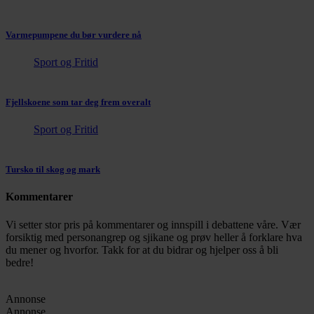
Varmepumpene du bør vurdere nå
Sport og Fritid
Fjellskoene som tar deg frem overalt
Sport og Fritid
Tursko til skog og mark
Kommentarer
Vi setter stor pris på kommentarer og innspill i debattene våre. Vær
forsiktig med personangrep og sjikane og prøv heller å forklare hva
du mener og hvorfor. Takk for at du bidrar og hjelper oss å bli
bedre!
Annonse
Annonse