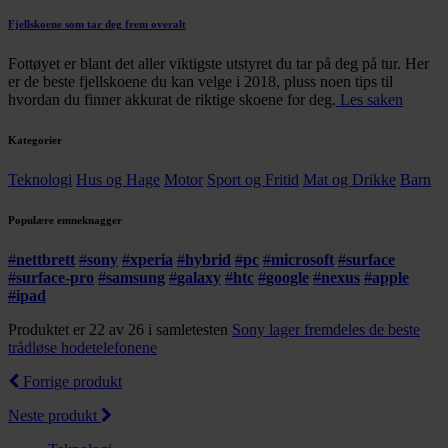
Fjellskoene som tar deg frem overalt
Fottøyet er blant det aller viktigste utstyret du tar på deg på tur. Her
er de beste fjellskoene du kan velge i 2018, pluss noen tips til
hvordan du finner akkurat de riktige skoene for deg.
Les saken
Kategorier
Teknologi
Hus og Hage
Motor
Sport og Fritid
Mat og Drikke
Barn
Populære emneknagger
#
nettbrett
#
sony
#
xperia
#
hybrid
#
pc
#
microsoft
#
surface
#
surface-pro
#
samsung
#
galaxy
#
htc
#
google
#
nexus
#
apple
#
ipad
Produktet er 22 av 26 i samletesten
Sony lager fremdeles de beste
trådløse hodetelefonene
Forrige produkt
Neste produkt