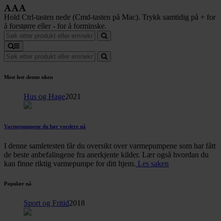
Hold Ctrl-tasten nede (Cmd-tasten på Mac). Trykk samtidig på + for
å forstørre eller - for å forminske.
Mest lest denne uken
Hus og Hage
2021
Varmepumpene du bør vurdere nå
I denne samletesten får du oversikt over varmepumpene som har fått
de beste anbefalingene fra anerkjente kilder. Lær også hvordan du
kan finne riktig varmepumpe for ditt hjem.
Les saken
Populær nå
Sport og Fritid
2018