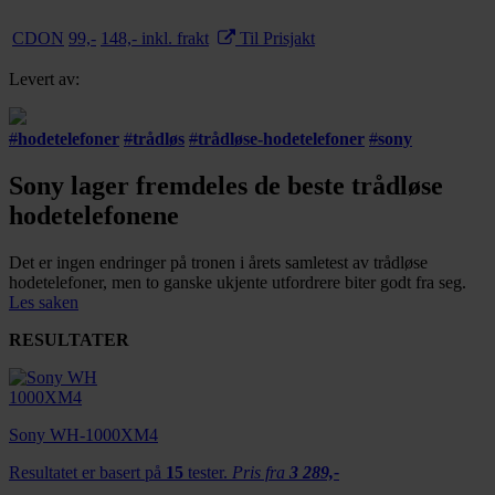
CDON
99,-
148,- inkl. frakt
Til Prisjakt
Levert av:
#
hodetelefoner
#
trådløs
#
trådløse-hodetelefoner
#
sony
Sony lager fremdeles de beste trådløse
hodetelefonene
Det er ingen endringer på tronen i årets samletest av trådløse
hodetelefoner, men to ganske ukjente utfordrere biter godt fra seg.
Les saken
RESULTATER
Sony WH-1000XM4
Resultatet er basert på
15
tester.
Pris fra
3 289,-