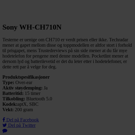
Sony WH-CH710N
Testerne er uenige om CH710 er verdt prisen eller ikke. Techradar
mener at gapet mellom disse og toppmodellen er altfor stort i forhold
til prisgapet, mens Trustedreviews på sin side mener at du får mye
hodetelefon for pengene med denne modellen. Pocketlint mener at
dersom lyd og batterilevetid er det du leter etter i hodetelefoner, er
dette rett par å velge for deg.
Produktspesifikasjoner
Type:
Over-ear
Aktiv støydemping:
Ja
Batteritid:
15 timer
Tilkobling:
Bluetooth 5.0
Kodek:
aptX, SBC
Vekt:
200 gram
Del på Facebook
Del på Twitter