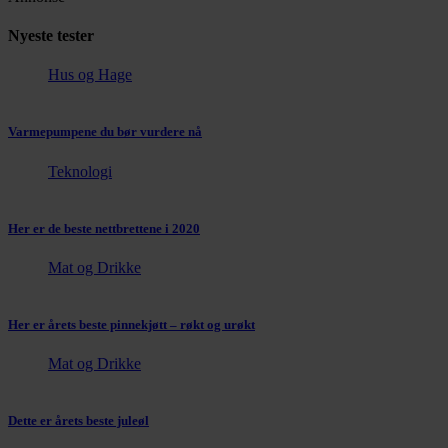
Nyeste tester
Hus og Hage
Varmepumpene du bør vurdere nå
Teknologi
Her er de beste nettbrettene i 2020
Mat og Drikke
Her er årets beste pinnekjøtt – røkt og urøkt
Mat og Drikke
Dette er årets beste juleøl