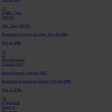
eller som de har samlet inn gjennom din bruk av
75
tjenestene deres.
JBL Tune 700 BT
Resultatet er basert på
1
test.
Pris fra
198,-
Pris fra
198,-
75
Beyerdynamic Lagoon ANC
Resultatet er basert på
5
tester.
Pris fra
279,-
Pris fra
279,-
74