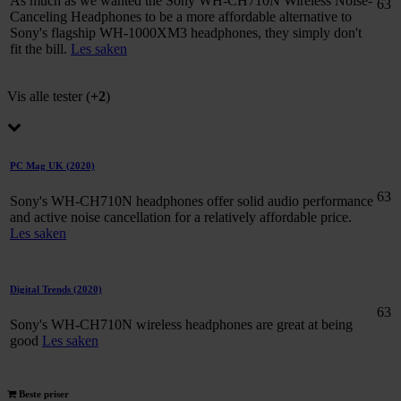
As much as we wanted the Sony WH-CH710N Wireless Noise-
63
Canceling Headphones to be a more affordable alternative to
Sony's flagship WH-1000XM3 headphones, they simply don't
fit the bill.
Les saken
Vis alle tester (
+2
)
PC Mag UK
(2020)
63
Sony's WH-CH710N headphones offer solid audio performance
and active noise cancellation for a relatively affordable price.
Les saken
Digital Trends
(2020)
63
Sony's WH-CH710N wireless headphones are great at being
good
Les saken
Beste priser