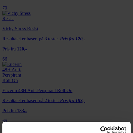
70
Vichy Stress Resist
Resultatet er basert på
3
tester.
Pris fra
120,-
Pris fra
120,-
66
Eucerin 48H Anti-Perspirant Roll-On
Resultatet er basert på
2
tester.
Pris fra
183,-
Pris fra
183,-
65