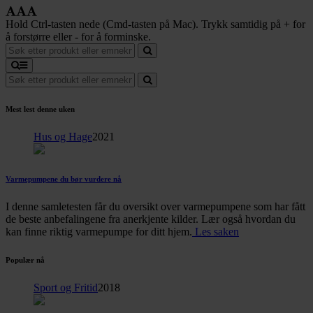
Hold Ctrl-tasten nede (Cmd-tasten på Mac). Trykk samtidig på + for
å forstørre eller - for å forminske.
Mest lest denne uken
Hus og Hage
2021
Varmepumpene du bør vurdere nå
I denne samletesten får du oversikt over varmepumpene som har fått
de beste anbefalingene fra anerkjente kilder. Lær også hvordan du
kan finne riktig varmepumpe for ditt hjem.
Les saken
Populær nå
Sport og Fritid
2018