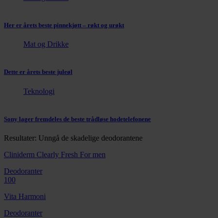
Her er årets beste pinnekjøtt – røkt og urøkt
Mat og Drikke
Dette er årets beste juleøl
Teknologi
Sony lager fremdeles de beste trådløse hodetelefonene
Resultater: Unngå de skadelige deodorantene
Cliniderm Clearly Fresh For men
Deodoranter
100
Vita Harmoni
Deodoranter