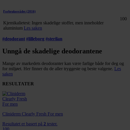
Forbrukerrådet
(2016)
100
Kjemikalietest: Ingen skadelige stoffer, men inneholder
aluminium
Les saken
#
deodorant
#
lilleborg
#
sterilan
Unngå de skadelige deodorantene
Mange av markedets deodoranter kan være farlige både for deg og
for miljøet. Her finner du de aller tryggeste og beste valgene.
Les
saken
RESULTATER
Cliniderm Clearly Fresh For men
Resultatet er basert på
2
tester.
100