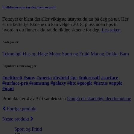
Fjellskoene som tar deg frem overalt
Fottøyet er blant det aller viktigste utstyret du tar på deg på tur. Her
er de beste fjellskoene du kan velge i 2018, pluss noen tips til
hvordan du finner akkurat de riktige skoene for deg.
Les saken
Kategorier
Teknologi
Hus og Hage
Motor
Sport og Fritid
Mat og Drikke
Barn
Populære emneknagger
#
nettbrett
#
sony
#
xperia
#
hybrid
#
pc
#
microsoft
#
surface
#
surface-pro
#
samsung
#
galaxy
#
htc
#
google
#
nexus
#
apple
#
ipad
Produktet er 4 av 37 i samletesten
Unngå de skadelige deodorantene
Forrige produkt
Neste produkt
Sport og Fritid