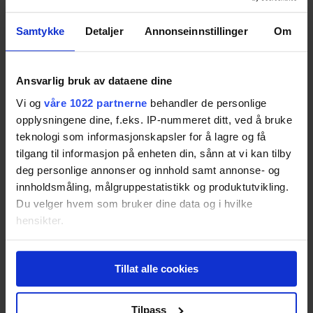
Samtykke
Detaljer
Annonseinnstillinger
Om
Clinique Anti-Perspirant Deodorant Roll-On
Resultatet er basert på
2
tester.
Pris fra
139,-
Ansvarlig bruk av dataene dine
Pris fra
139,-
Vi og
våre 1022 partnerne
behandler de personlige
65
opplysningene dine, f.eks. IP-nummeret ditt, ved å bruke
teknologi som informasjonskapsler for å lagre og få
tilgang til informasjon på enheten din, sånn at vi kan tilby
deg personlige annonser og innhold samt annonse- og
innholdsmåling, målgruppestatistikk og produktutvikling.
La Roche-Posay Physiologique 24H
Du velger hvem som bruker dine data og i hvilke
Resultatet er basert på
3
tester.
Pris fra
119,-
hensikter.
Pris fra
119,-
Hvis du gir oss lov, vil vi også gjerne:
63
Tillat alle cookies
Innhente informasjon om den geografiske
beliggenheten din, som kan være nøyaktig innenfor
flere meter
Tilpass