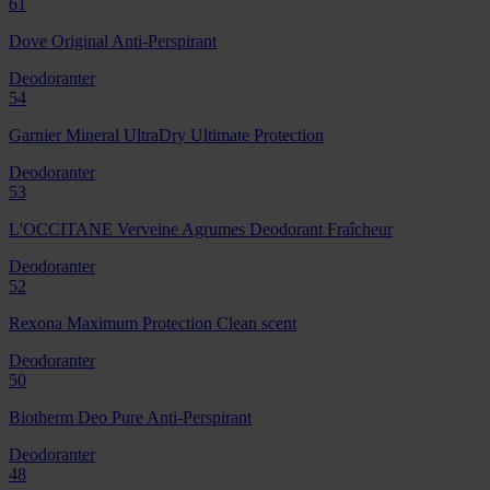
61
Dove Original Anti-Perspirant
Deodoranter
54
Garnier Mineral UltraDry Ultimate Protection
Deodoranter
53
L'OCCITANE Verveine Agrumes Deodorant Fraîcheur
Deodoranter
52
Rexona Maximum Protection Clean scent
Deodoranter
50
Biotherm Deo Pure Anti-Perspirant
Deodoranter
48