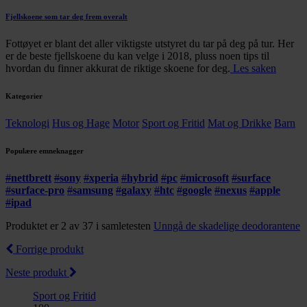
Fjellskoene som tar deg frem overalt
Fottøyet er blant det aller viktigste utstyret du tar på deg på tur. Her
er de beste fjellskoene du kan velge i 2018, pluss noen tips til
hvordan du finner akkurat de riktige skoene for deg.
Les saken
Kategorier
Teknologi
Hus og Hage
Motor
Sport og Fritid
Mat og Drikke
Barn
Populære emneknagger
#
nettbrett
#
sony
#
xperia
#
hybrid
#
pc
#
microsoft
#
surface
#
surface-pro
#
samsung
#
galaxy
#
htc
#
google
#
nexus
#
apple
#
ipad
Produktet er 2 av 37 i samletesten
Unngå de skadelige deodorantene
Forrige produkt
Neste produkt
Sport og Fritid