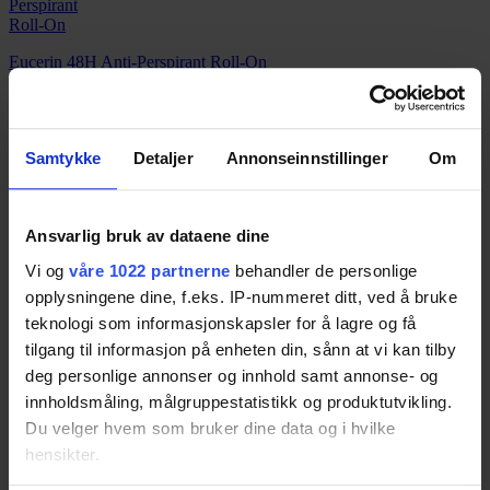
Eucerin 48H Anti-Perspirant Roll-On
Resultatet er basert på
2
tester.
Pris fra
183,-
Pris fra
183,-
Samtykke
Detaljer
Annonseinnstillinger
Om
65
Ansvarlig bruk av dataene dine
Vi og
våre 1022 partnerne
behandler de personlige
Clinique Anti-Perspirant Deodorant Roll-On
opplysningene dine, f.eks. IP-nummeret ditt, ved å bruke
teknologi som informasjonskapsler for å lagre og få
Resultatet er basert på
2
tester.
Pris fra
139,-
tilgang til informasjon på enheten din, sånn at vi kan tilby
Pris fra
139,-
deg personlige annonser og innhold samt annonse- og
65
innholdsmåling, målgruppestatistikk og produktutvikling.
Du velger hvem som bruker dine data og i hvilke
hensikter.