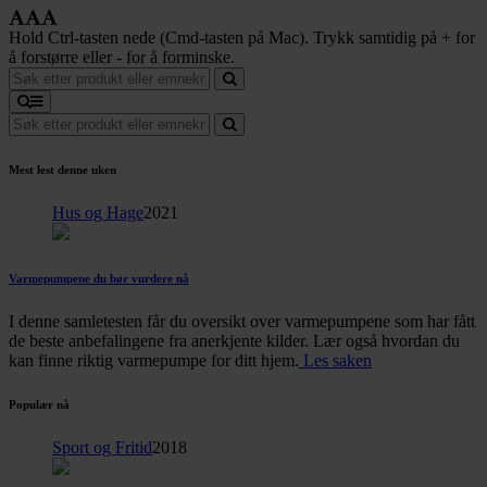
Hold Ctrl-tasten nede (Cmd-tasten på Mac). Trykk samtidig på + for
å forstørre eller - for å forminske.
Mest lest denne uken
Hus og Hage
2021
Varmepumpene du bør vurdere nå
I denne samletesten får du oversikt over varmepumpene som har fått
de beste anbefalingene fra anerkjente kilder. Lær også hvordan du
kan finne riktig varmepumpe for ditt hjem.
Les saken
Populær nå
Sport og Fritid
2018