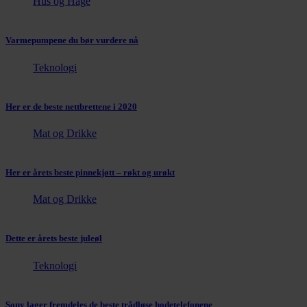
Hus og Hage
Varmepumpene du bør vurdere nå
Teknologi
Her er de beste nettbrettene i 2020
Mat og Drikke
Her er årets beste pinnekjøtt – røkt og urøkt
Mat og Drikke
Dette er årets beste juleøl
Teknologi
Sony lager fremdeles de beste trådløse hodetelefonene