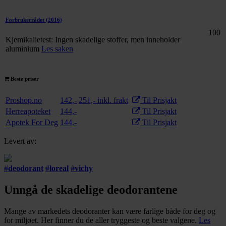
Forbrukerrådet
(2016)
100
Kjemikalietest: Ingen skadelige stoffer, men inneholder
aluminium
Les saken
Beste priser
Proshop.no
142,-
251,- inkl. frakt
Til Prisjakt
Herreapoteket
144,-
Til Prisjakt
Apotek For Deg
144,-
Til Prisjakt
Levert av:
#
deodorant
#
loreal
#
vichy
Unngå de skadelige deodorantene
Mange av markedets deodoranter kan være farlige både for deg og
for miljøet. Her finner du de aller tryggeste og beste valgene.
Les