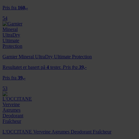
eller som de har samlet inn gjennom din bruk av
Pris fra
160,-
tjenestene deres.
54
Garnier Mineral UltraDry Ultimate Protection
Resultatet er basert på
4
tester.
Pris fra
39,-
Pris fra
39,-
53
L'OCCITANE Verveine Agrumes Deodorant Fraîcheur