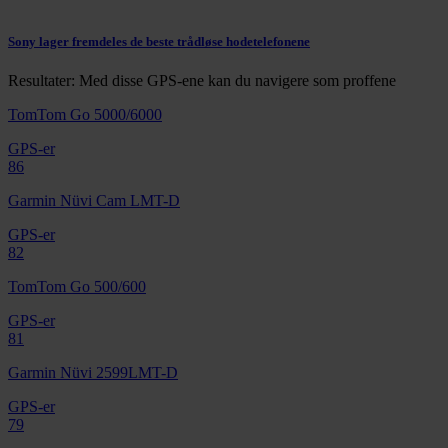
Sony lager fremdeles de beste trådløse hodetelefonene
Resultater: Med disse GPS-ene kan du navigere som proffene
TomTom Go 5000/6000
GPS-er
86
Garmin Nüvi Cam LMT-D
GPS-er
82
TomTom Go 500/600
GPS-er
81
Garmin Nüvi 2599LMT-D
GPS-er
79