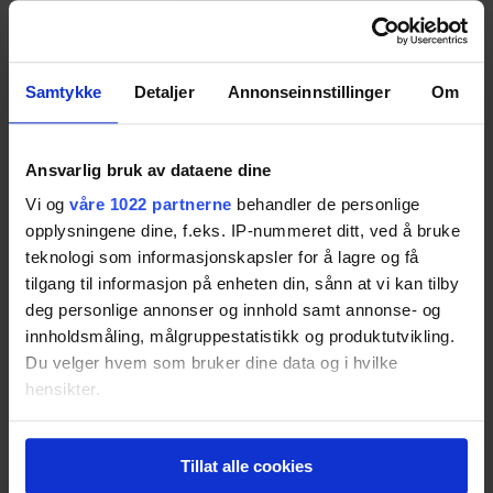
M3
(2012)
44
Skärmen håller inte måttet
Les saken
Samtykke
Detaljer
Annonseinnstillinger
Om
Tek.no
(2013)
40
Ansvarlig bruk av dataene dine
Faller rett gjennom
Les saken
Vi og
våre 1022 partnerne
behandler de personlige
opplysningene dine, f.eks. IP-nummeret ditt, ved å bruke
teknologi som informasjonskapsler for å lagre og få
T3 Magazine
(2014)
25
tilgang til informasjon på enheten din, sånn at vi kan tilby
No live traffic aid and hefty price tag
Les saken
deg personlige annonser og innhold samt annonse- og
innholdsmåling, målgruppestatistikk og produktutvikling.
#
gps
#
tomtom
Du velger hvem som bruker dine data og i hvilke
Med disse GPS-ene kan du navigere som
hensikter.
proffene
Hvis du gir oss lov, vil vi også gjerne:
GPS-nyheter kommer på markedet hvert år, med stadig nye
Tillat alle cookies
Innhente informasjon om den geografiske
oppdateringer og finesser.
Les saken