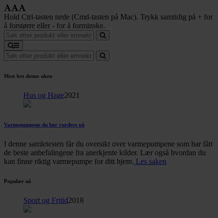
Hold Ctrl-tasten nede (Cmd-tasten på Mac). Trykk samtidig på + for
å forstørre eller - for å forminske.
Mest lest denne uken
Hus og Hage
2021
Varmepumpene du bør vurdere nå
I denne samletesten får du oversikt over varmepumpene som har fått
de beste anbefalingene fra anerkjente kilder. Lær også hvordan du
kan finne riktig varmepumpe for ditt hjem.
Les saken
Populær nå
Sport og Fritid
2018