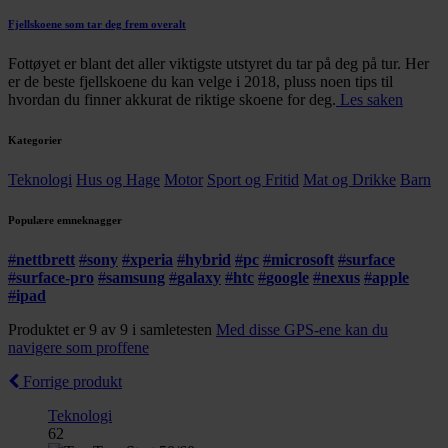
Fjellskoene som tar deg frem overalt
Fottøyet er blant det aller viktigste utstyret du tar på deg på tur. Her
er de beste fjellskoene du kan velge i 2018, pluss noen tips til
hvordan du finner akkurat de riktige skoene for deg.
Les saken
Kategorier
Teknologi
Hus og Hage
Motor
Sport og Fritid
Mat og Drikke
Barn
Populære emneknagger
#
nettbrett
#
sony
#
xperia
#
hybrid
#
pc
#
microsoft
#
surface
#
surface-pro
#
samsung
#
galaxy
#
htc
#
google
#
nexus
#
apple
#
ipad
Produktet er 9 av 9 i samletesten
Med disse GPS-ene kan du
navigere som proffene
Forrige produkt
Teknologi
62