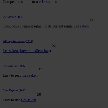
Competent, simple to use
Les saken
PC Advisor
(2014)
63
TomTom's cheapest satnav in its current range
Les saken
Stiftung Warentest
(2015)
62
Les saken (krever medlemskap)
DigitalVersus
(2012)
50
Easy to read
Les saken
Auto Express
(2012)
50
Easy to use
Les saken