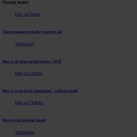
Nyeste tester
Hus og Hage
Varmepumpene du bør vurdere nå
Teknologi
Her er de beste nettbrettene i 2020
Mat og Drikke
Her er årets beste pinnekjøtt – røkt og urøkt
Mat og Drikke
Dette er årets beste juleøl
Teknologi