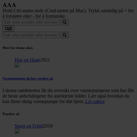
Hold Ctrl-tasten nede (Cmd-tasten på Mac). Trykk samtidig på + for
å forstørre eller - for å forminske.
Mest lest denne uken
Hus og Hage
2021
Varmepumpene du bør vurdere nå
I denne samletesten får du oversikt over varmepumpene som har fått
de beste anbefalingene fra anerkjente kilder. Lær også hvordan du
kan finne riktig varmepumpe for ditt hjem.
Les saken
Populær nå
Sport og Fritid
2018