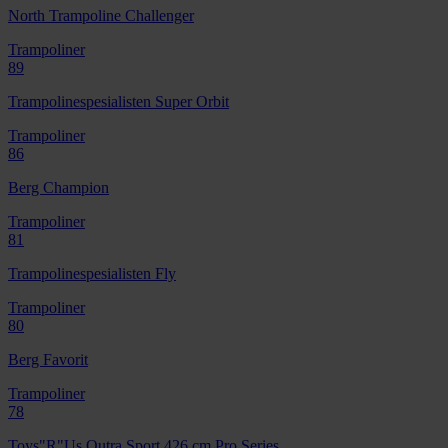
North Trampoline Challenger
Trampoliner
89
Trampolinespesialisten Super Orbit
Trampoliner
86
Berg Champion
Trampoliner
81
Trampolinespesialisten Fly
Trampoliner
80
Berg Favorit
Trampoliner
78
Toys"R"Us Outra Sport 426 cm Pro Series