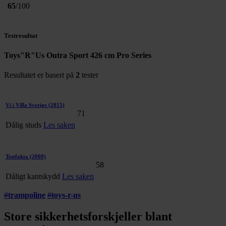
65
/100
Testresultat
Toys"R"Us Outra Sport 426 cm Pro Series
Resultatet er basert på
2
tester
Vi i Villa Sverige
(2015)
71
Dålig studs
Les saken
Testfakta
(2008)
58
Dåligt kantskydd
Les saken
#
trampoline
#
toys-r-us
Store sikkerhetsforskjeller blant