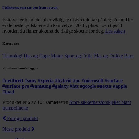
Fjellskoene som tar deg frem overalt
Fottøyet er blant det aller viktigste utstyret du tar på deg på tur. Her
er de beste fjellskoene du kan velge i 2018, pluss noen tips til
hvordan du finner akkurat de riktige skoene for deg.
Les saken
Kategorier
Teknologi
Hus og Hage
Motor
Sport og Fritid
Mat og Drikke
Barn
Populære emneknagger
#
nettbrett
#
sony
#
xperia
#
hybrid
#
pc
#
microsoft
#
surface
#
surface-pro
#
samsung
#
galaxy
#
htc
#
google
#
nexus
#
apple
#
ipad
Produktet er 6 av 10 i samletesten
Store sikkerhetsforskjeller blant
trampolinene
Forrige produkt
Neste produkt