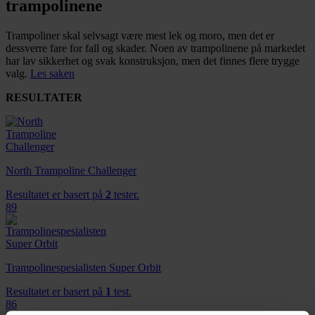
trampolinene
Trampoliner skal selvsagt være mest lek og moro, men det er
dessverre fare for fall og skader. Noen av trampolinene på markedet
har lav sikkerhet og svak konstruksjon, men det finnes flere trygge
valg.
Les saken
RESULTATER
North Trampoline Challenger
Resultatet er basert på
2
tester.
89
Trampolinespesialisten Super Orbit
Resultatet er basert på
1
test.
86