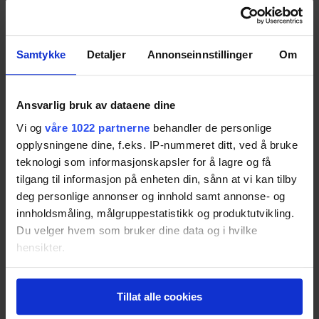
Berg Champion
Samtykke
Detaljer
Annonseinnstillinger
Om
Resultatet er basert på
4
tester.
Pris fra
13 409,-
Pris fra
13 409,-
Ansvarlig bruk av dataene dine
81
Vi og
våre 1022 partnerne
behandler de personlige
opplysningene dine, f.eks. IP-nummeret ditt, ved å bruke
teknologi som informasjonskapsler for å lagre og få
Trampolinespesialisten Fly
tilgang til informasjon på enheten din, sånn at vi kan tilby
deg personlige annonser og innhold samt annonse- og
Resultatet er basert på
3
tester.
80
innholdsmåling, målgruppestatistikk og produktutvikling.
Du velger hvem som bruker dine data og i hvilke
Berg Favorit
hensikter.
Resultatet er basert på
1
test.
Pris fra
8 790,-
Hvis du gir oss lov, vil vi også gjerne:
Pris fra
8 790,-
Tillat alle cookies
Innhente informasjon om den geografiske
beliggenheten din, som kan være nøyaktig innenfor