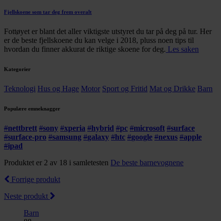
Fjellskoene som tar deg frem overalt
Fottøyet er blant det aller viktigste utstyret du tar på deg på tur. Her
er de beste fjellskoene du kan velge i 2018, pluss noen tips til
hvordan du finner akkurat de riktige skoene for deg.
Les saken
Kategorier
Teknologi
Hus og Hage
Motor
Sport og Fritid
Mat og Drikke
Barn
Populære emneknagger
#
nettbrett
#
sony
#
xperia
#
hybrid
#
pc
#
microsoft
#
surface
#
surface-pro
#
samsung
#
galaxy
#
htc
#
google
#
nexus
#
apple
#
ipad
Produktet er 2 av 18 i samletesten
De beste barnevognene
Forrige produkt
Neste produkt
Barn