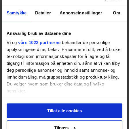
72
Samtykke
Detaljer
Annonseinnstillinger
Om
Emmaljunga Edge Duo
Resultatet er basert på
2
tester.
Ansvarlig bruk av dataene dine
72
Vi og
våre 1022 partnerne
behandler de personlige
opplysningene dine, f.eks. IP-nummeret ditt, ved å bruke
teknologi som informasjonskapsler for å lagre og få
Babyjogger Summit X3
tilgang til informasjon på enheten din, sånn at vi kan tilby
deg personlige annonser og innhold samt annonse- og
Resultatet er basert på
2
tester.
72
innholdsmåling, målgruppestatistikk og produktutvikling.
Du velger hvem som bruker dine data og i hvilke
hensikter.
Hvis du gir oss lov, vil vi også gjerne:
Emmaljunga Mondial Duo Combi
Tillat alle cookies
Innhente informasjon om den geografiske
Resultatet er basert på
2
tester.
beliggenheten din, som kan være nøyaktig innenfor
70
flere meter
Tilpass