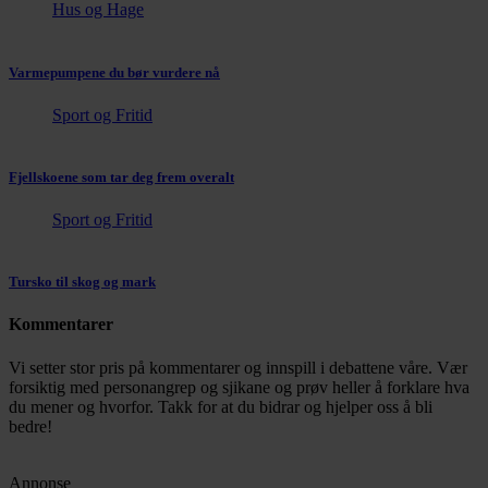
Hus og Hage
Varmepumpene du bør vurdere nå
Sport og Fritid
Fjellskoene som tar deg frem overalt
Sport og Fritid
Tursko til skog og mark
Kommentarer
Vi setter stor pris på kommentarer og innspill i debattene våre. Vær
forsiktig med personangrep og sjikane og prøv heller å forklare hva
du mener og hvorfor. Takk for at du bidrar og hjelper oss å bli
bedre!
Annonse