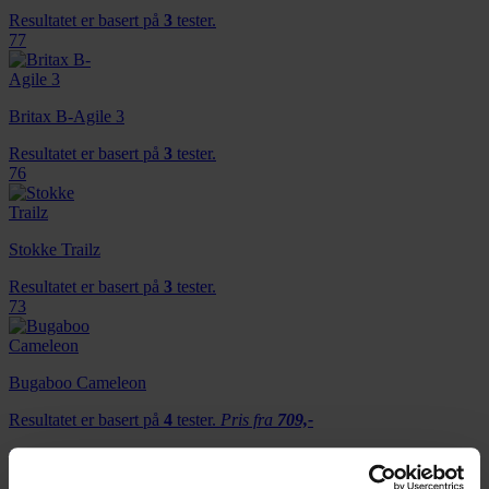
Resultatet er basert på
3
tester.
77
Britax B-Agile 3
Resultatet er basert på
3
tester.
76
Stokke Trailz
Resultatet er basert på
3
tester.
73
Bugaboo Cameleon
Resultatet er basert på
4
tester.
Pris fra
709,-
Pris fra
709,-