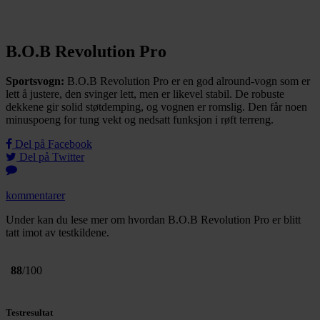
B.O.B Revolution Pro
Sportsvogn:
B.O.B Revolution Pro er en god alround-vogn som er
lett å justere, den svinger lett, men er likevel stabil. De robuste
dekkene gir solid støtdemping, og vognen er romslig. Den får noen
minuspoeng for tung vekt og nedsatt funksjon i røft terreng.
Del på Facebook
Del på Twitter
kommentarer
Under kan du lese mer om hvordan B.O.B Revolution Pro er blitt
tatt imot av testkildene.
88
/100
Testresultat