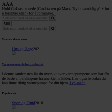
Hold Ctrl-tasten nede (Cmd-tasten på Mac). Trykk samtidig på + for
å forstørre eller - for å forminske.
Mest lest denne uken
Hus og Hage
2021
Varmepumpene du bør vurdere nå
I denne samletesten får du oversikt over varmepumpene som har fått
de beste anbefalingene fra anerkjente kilder. Lær også hvordan du
kan finne riktig varmepumpe for ditt hjem.
Les saken
Populær nå
Sport og Fritid
2018