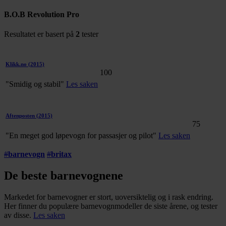
B.O.B Revolution Pro
Resultatet er basert på
2
tester
Klikk.no
(2015)
100
"Smidig og stabil"
Les saken
Aftenposten
(2015)
75
"En meget god løpevogn for passasjer og pilot"
Les saken
#
barnevogn
#
britax
De beste barnevognene
Markedet for barnevogner er stort, uoversiktelig og i rask endring.
Her finner du populære barnevognmodeller de siste årene, og tester
av disse.
Les saken