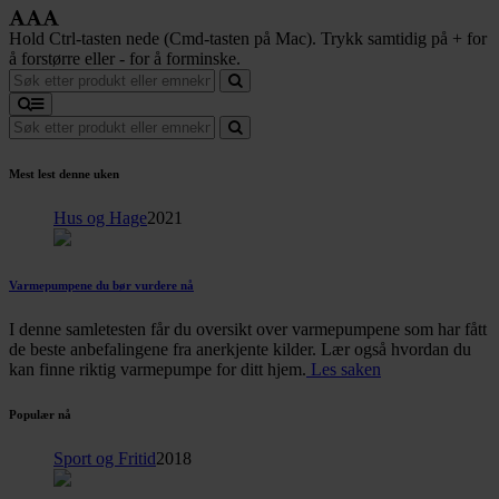
Hold Ctrl-tasten nede (Cmd-tasten på Mac). Trykk samtidig på + for
å forstørre eller - for å forminske.
Mest lest denne uken
Hus og Hage
2021
Varmepumpene du bør vurdere nå
I denne samletesten får du oversikt over varmepumpene som har fått
de beste anbefalingene fra anerkjente kilder. Lær også hvordan du
kan finne riktig varmepumpe for ditt hjem.
Les saken
Populær nå
Sport og Fritid
2018