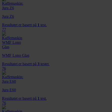
dessuten informasjon om hvordan du bruker nettstedet
vårt, med partnerne våre innen sosiale medier,
annonsering og analysearbeid, som kan kombinere den
Jura Z6
med annen informasjon du har gjort tilgjengelig for dem,
Resultatet er basert på
1
test.
eller som de har samlet inn gjennom din bruk av
77
tjenestene deres.
WMF Lono Glas
Resultatet er basert på
3
tester.
76
Jura E60
Resultatet er basert på
1
test.
76