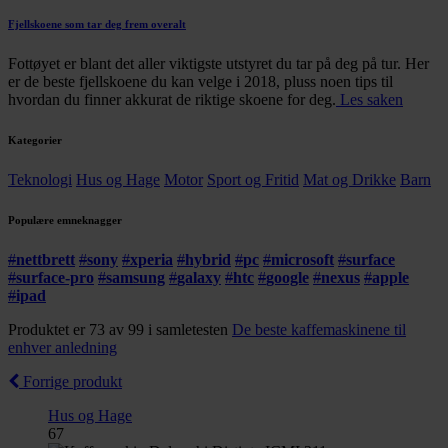
Fjellskoene som tar deg frem overalt
Fottøyet er blant det aller viktigste utstyret du tar på deg på tur. Her
er de beste fjellskoene du kan velge i 2018, pluss noen tips til
hvordan du finner akkurat de riktige skoene for deg.
Les saken
Kategorier
Teknologi
Hus og Hage
Motor
Sport og Fritid
Mat og Drikke
Barn
Populære emneknagger
#
nettbrett
#
sony
#
xperia
#
hybrid
#
pc
#
microsoft
#
surface
#
surface-pro
#
samsung
#
galaxy
#
htc
#
google
#
nexus
#
apple
#
ipad
Produktet er 73 av 99 i samletesten
De beste kaffemaskinene til
enhver anledning
Forrige produkt
Hus og Hage
67