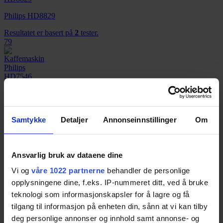
Philips HD8829
Resultatet er basert på
2
tester.
79
Philips HD7546
Resultatet er basert på
4
tester.
Pris fra
979,-
Samtykke
Detaljer
Annonseinnstillinger
Om
Pris fra
979,-
78
Ansvarlig bruk av dataene dine
Vi og
våre 1022 partnerne
behandler de personlige
opplysningene dine, f.eks. IP-nummeret ditt, ved å bruke
teknologi som informasjonskapsler for å lagre og få
tilgang til informasjon på enheten din, sånn at vi kan tilby
DeLonghi Dinamica ECAM 350.75.S
deg personlige annonser og innhold samt annonse- og