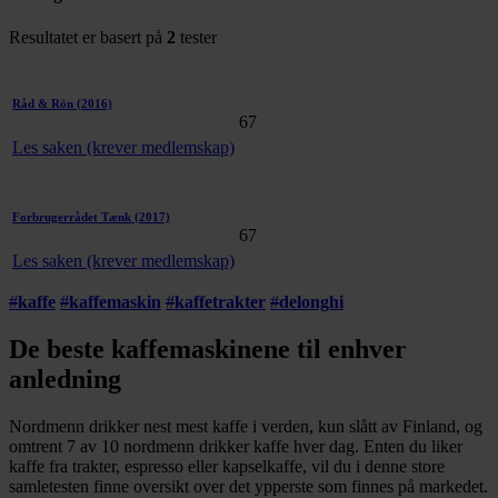
Resultatet er basert på
2
tester
Råd & Rön
(2016)
67
Les saken (krever medlemskap)
Forbrugerrådet Tænk
(2017)
67
Les saken (krever medlemskap)
#
kaffe
#
kaffemaskin
#
kaffetrakter
#
delonghi
De beste kaffemaskinene til enhver
anledning
Nordmenn drikker nest mest kaffe i verden, kun slått av Finland, og
omtrent 7 av 10 nordmenn drikker kaffe hver dag. Enten du liker
kaffe fra trakter, espresso eller kapselkaffe, vil du i denne store
samletesten finne oversikt over det ypperste som finnes på markedet.