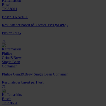
Bosch TKA8011
Resultatet er basert på
2
tester.
Pris fra
897,-
Pris fra
897,-
71
Philips Grind&Brew Single Bean Container
Resultatet er basert på
1
test.
71