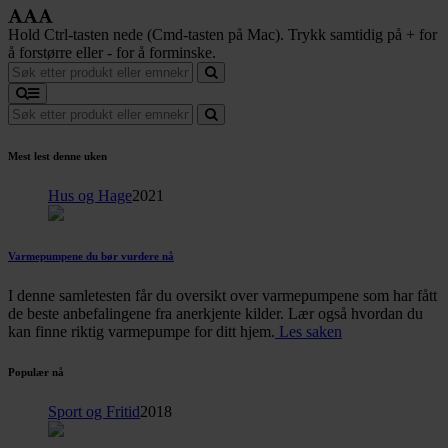
Hold Ctrl-tasten nede (Cmd-tasten på Mac). Trykk samtidig på + for
å forstørre eller - for å forminske.
Mest lest denne uken
Hus og Hage
2021
Varmepumpene du bør vurdere nå
I denne samletesten får du oversikt over varmepumpene som har fått
de beste anbefalingene fra anerkjente kilder. Lær også hvordan du
kan finne riktig varmepumpe for ditt hjem.
Les saken
Populær nå
Sport og Fritid
2018