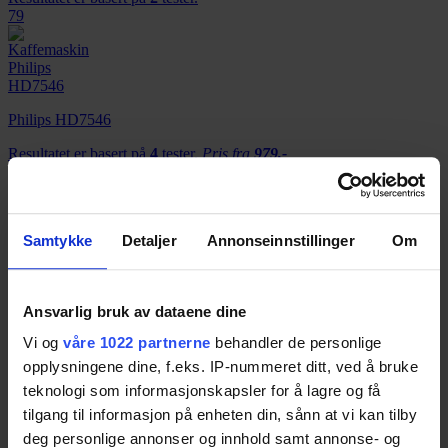
79
Philips HD7546
Resultatet er basert på
4
tester.
Pris fra
979,-
Pris fra
979,-
78
Samtykke
Detaljer
Annonseinnstillinger
Om
Ansvarlig bruk av dataene dine
Vi og
våre 1022 partnerne
behandler de personlige
DeLonghi Dinamica ECAM 350.75.S
opplysningene dine, f.eks. IP-nummeret ditt, ved å bruke
teknologi som informasjonskapsler for å lagre og få
Resultatet er basert på
1
test.
Pris fra
7 656,-
tilgang til informasjon på enheten din, sånn at vi kan tilby
Pris fra
7 656,-
deg personlige annonser og innhold samt annonse- og