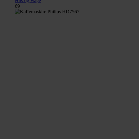
Hus og Hage
69