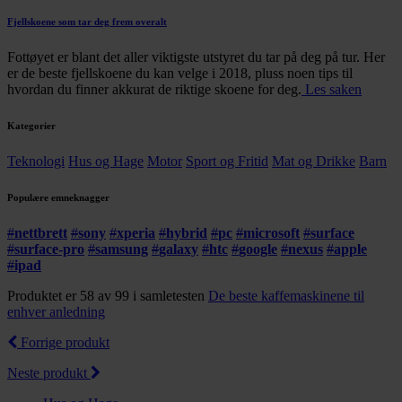
Fjellskoene som tar deg frem overalt
Fottøyet er blant det aller viktigste utstyret du tar på deg på tur. Her
er de beste fjellskoene du kan velge i 2018, pluss noen tips til
hvordan du finner akkurat de riktige skoene for deg.
Les saken
Kategorier
Teknologi
Hus og Hage
Motor
Sport og Fritid
Mat og Drikke
Barn
Populære emneknagger
#
nettbrett
#
sony
#
xperia
#
hybrid
#
pc
#
microsoft
#
surface
#
surface-pro
#
samsung
#
galaxy
#
htc
#
google
#
nexus
#
apple
#
ipad
Produktet er 58 av 99 i samletesten
De beste kaffemaskinene til
enhver anledning
Forrige produkt
Neste produkt