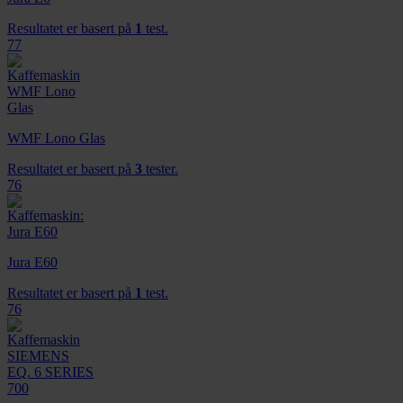
dessuten informasjon om hvordan du bruker nettstedet
vårt, med partnerne våre innen sosiale medier,
Resultatet er basert på
1
test.
77
annonsering og analysearbeid, som kan kombinere den
med annen informasjon du har gjort tilgjengelig for dem,
eller som de har samlet inn gjennom din bruk av
tjenestene deres.
WMF Lono Glas
Resultatet er basert på
3
tester.
76
Jura E60
Resultatet er basert på
1
test.
76