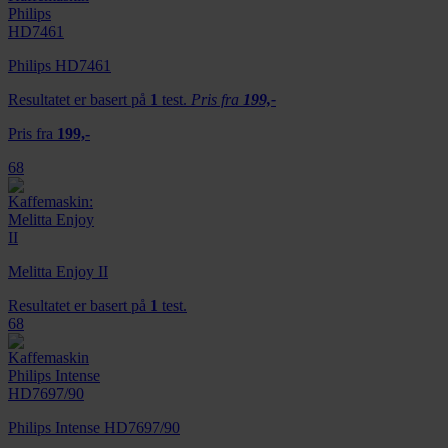
Philips HD7461
Resultatet er basert på
1
test.
Pris fra
199,-
Pris fra
199,-
68
Melitta Enjoy II
Resultatet er basert på
1
test.
68
Philips Intense HD7697/90