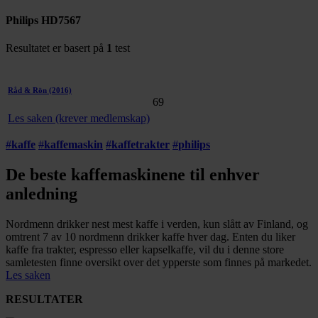
Philips HD7567
Resultatet er basert på
1
test
Råd & Rön
(2016)
69
Les saken (krever medlemskap)
#
kaffe
#
kaffemaskin
#
kaffetrakter
#
philips
De beste kaffemaskinene til enhver
anledning
Nordmenn drikker nest mest kaffe i verden, kun slått av Finland, og
omtrent 7 av 10 nordmenn drikker kaffe hver dag. Enten du liker
kaffe fra trakter, espresso eller kapselkaffe, vil du i denne store
samletesten finne oversikt over det ypperste som finnes på markedet.
Les saken
RESULTATER