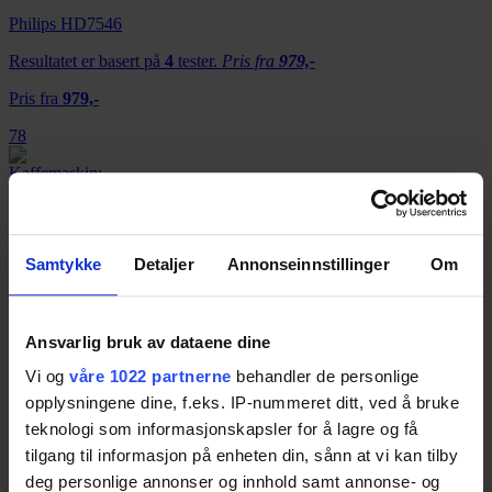
Philips HD7546
Resultatet er basert på
4
tester.
Pris fra
979,-
Pris fra
979,-
78
Samtykke
Detaljer
Annonseinnstillinger
Om
DeLonghi Dinamica ECAM 350.75.S
Resultatet er basert på
1
test.
Pris fra
7 656,-
Ansvarlig bruk av dataene dine
Pris fra
7 656,-
Vi og
våre 1022 partnerne
behandler de personlige
78
opplysningene dine, f.eks. IP-nummeret ditt, ved å bruke
teknologi som informasjonskapsler for å lagre og få
tilgang til informasjon på enheten din, sånn at vi kan tilby
deg personlige annonser og innhold samt annonse- og