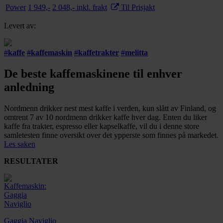
Power
1 949,-
2 048,- inkl. frakt
Til Prisjakt
Levert av:
#
kaffe
#
kaffemaskin
#
kaffetrakter
#
melitta
De beste kaffemaskinene til enhver
anledning
Nordmenn drikker nest mest kaffe i verden, kun slått av Finland, og
omtrent 7 av 10 nordmenn drikker kaffe hver dag. Enten du liker
kaffe fra trakter, espresso eller kapselkaffe, vil du i denne store
samletesten finne oversikt over det ypperste som finnes på markedet.
Les saken
RESULTATER
Gaggia Naviglio