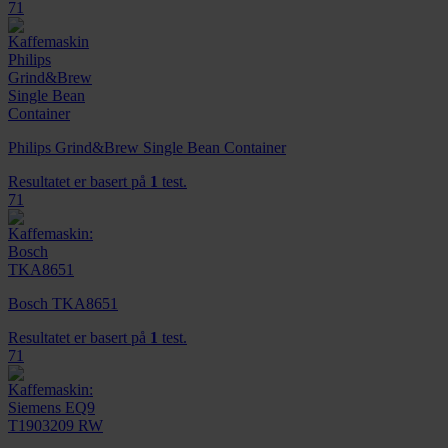
71
Philips Grind&Brew Single Bean Container
Resultatet er basert på
1
test.
71
Bosch TKA8651
Resultatet er basert på
1
test.
71