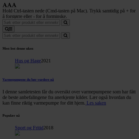
Hold Ctrl-tasten nede (Cmd-tasten på Mac). Trykk samtidig på + for
å forstørre eller - for å forminske.
Mest lest denne uken
Hus og Hage
2021
Varmepumpene du bør vurdere nå
I denne samletesten får du oversikt over varmepumpene som har fått
de beste anbefalingene fra anerkjente kilder. Lær også hvordan du
kan finne riktig varmepumpe for ditt hjem.
Les saken
Populær nå
Sport og Fritid
2018