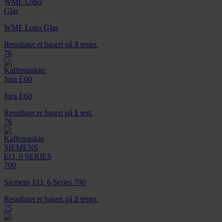
dessuten informasjon om hvordan du bruker nettstedet
vårt, med partnerne våre innen sosiale medier,
annonsering og analysearbeid, som kan kombinere den
WMF Lono Glas
med annen informasjon du har gjort tilgjengelig for dem,
Resultatet er basert på
3
tester.
eller som de har samlet inn gjennom din bruk av
76
tjenestene deres.
Jura E60
Resultatet er basert på
1
test.
76
Siemens EQ. 6 Series 700
Resultatet er basert på
2
tester.
75