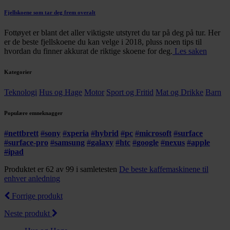
Fjellskoene som tar deg frem overalt
Fottøyet er blant det aller viktigste utstyret du tar på deg på tur. Her
er de beste fjellskoene du kan velge i 2018, pluss noen tips til
hvordan du finner akkurat de riktige skoene for deg.
Les saken
Kategorier
Teknologi
Hus og Hage
Motor
Sport og Fritid
Mat og Drikke
Barn
Populære emneknagger
#
nettbrett
#
sony
#
xperia
#
hybrid
#
pc
#
microsoft
#
surface
#
surface-pro
#
samsung
#
galaxy
#
htc
#
google
#
nexus
#
apple
#
ipad
Produktet er 62 av 99 i samletesten
De beste kaffemaskinene til
enhver anledning
Forrige produkt
Neste produkt