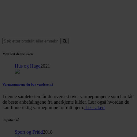
Mest lest denne uken
Hus og Hage
2021
Varmepumpene du bør vurdere nå
I denne samletesten får du oversikt over varmepumpene som har fått
de beste anbefalingene fra anerkjente kilder. Lær også hvordan du
kan finne riktig varmepumpe for ditt hjem.
Les saken
Populær nå
Sport og Fritid
2018