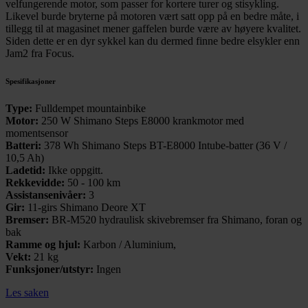
velfungerende motor, som passer for kortere turer og stisykling.
med annen informasjon du har gjort tilgjengelig for dem,
Likevel burde bryterne på motoren vært satt opp på en bedre måte, i
tillegg til at magasinet mener gaffelen burde være av høyere kvalitet.
eller som de har samlet inn gjennom din bruk av
Siden dette er en dyr sykkel kan du dermed finne bedre elsykler enn
tjenestene deres.
Jam2 fra Focus.
Spesifikasjoner
Type:
Fulldempet mountainbike
Motor:
250 W Shimano Steps E8000 krankmotor med
momentsensor
Batteri:
378 Wh Shimano Steps BT-E8000 Intube-batter (36 V /
10,5 Ah)
Ladetid:
Ikke oppgitt.
Rekkevidde:
50 - 100 km
Assistansenivåer:
3
Gir:
11-girs Shimano Deore XT
Bremser:
BR-M520 hydraulisk skivebremser fra Shimano, foran og
bak
Ramme og hjul:
Karbon / Aluminium,
Vekt:
21 kg
Funksjoner/utstyr:
Ingen
Les saken