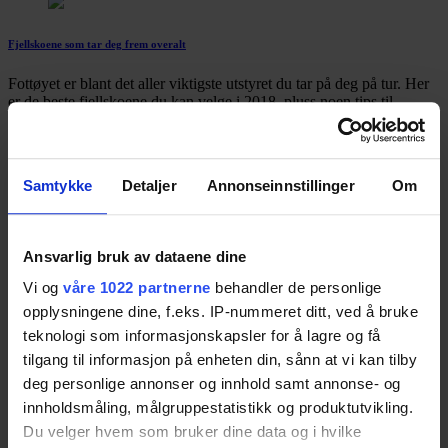
Fjellskoene som tar deg frem overalt
Fottøyet er blant det aller viktigste utstyret du tar på deg på tur. Her
er de beste fjellskoene du kan velge i 2018, pluss noen tips til
hvordan du finner akkurat de riktige skoene for deg.
Les saken
Kategorier
Samtykke
Detaljer
Annonseinnstillinger
Om
Teknologi
Hus og Hage
Motor
Sport og Fritid
Mat og Drikke
Barn
Populære emneknagger
Ansvarlig bruk av dataene dine
#
nettbrett
#
sony
#
xperia
#
hybrid
#
pc
#
microsoft
#
surface
Vi og
våre 1022 partnerne
behandler de personlige
#
surface-pro
#
samsung
#
galaxy
#
htc
#
google
#
nexus
#
apple
opplysningene dine, f.eks. IP-nummeret ditt, ved å bruke
#
ipad
teknologi som informasjonskapsler for å lagre og få
Søkeresultat for
#
focus
tilgang til informasjon på enheten din, sånn at vi kan tilby
deg personlige annonser og innhold samt annonse- og
Populære emneknagger:
#
nettbrett
#
sony
#
xperia
#
hybrid
#
pc
innholdsmåling, målgruppestatistikk og produktutvikling.
#
microsoft
#
surface
#
surface-pro
#
samsung
#
galaxy
Du velger hvem som bruker dine data og i hvilke