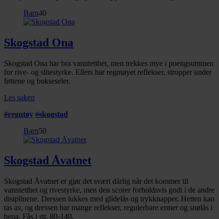
Barn
40
Skogstad Ona
Skogstad Ona har bra vanntetthet, men trekkes mye i poengsummen
for rive- og slitestyrke. Ellers har regntøyet reflekser, stropper under
føttene og bukseseler.
Les saken
#
regntøy
#
skogstad
Barn
50
Skogstad Åvatnet
Skogstad Åvatnet er gjør det svært dårlig når det kommer til
vanntetthet og rivestyrke, men den scorer forholdsvis godt i de andre
disiplinene. Dressen lukkes med glidelås og trykknapper. Hetten kan
tas av, og dressen har mange reflekser, regulerbare ermer og snølås i
bena. Fås i str. 80-140.