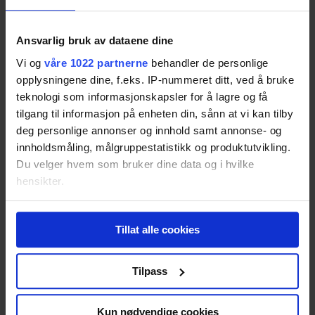
5
treff
Barn
2017
Ansvarlig bruk av dataene dine
Vi og
våre 1022 partnerne
behandler de personlige
Store sprik i pris og kvalitet blant
opplysningene dine, f.eks. IP-nummeret ditt, ved å bruke
vinterdresser for barn
teknologi som informasjonskapsler for å lagre og få
tilgang til informasjon på enheten din, sånn at vi kan tilby
Få oversikt over hvilke vinterdresser som er best på tvers av
deg personlige annonser og innhold samt annonse- og
forbrukertestene.
innholdsmåling, målgruppestatistikk og produktutvikling.
Les saken
Du velger hvem som bruker dine data og i hvilke
#
vinterdress
#
univern
#
nameit
#
friends
#
reima
#
didriksons
hensikter.
#
kappahl
#
navigare
#
baggiesuit
#
gol
#
reflex
#
hellyhansen
#
skogstad
#
stormberg
#
polarnopyret
#
isbjörnofsweden
Hvis du gir oss lov, vil vi også gjerne:
#
hummel
#
nordbjørn
Tillat alle cookies
Innhente informasjon om den geografiske
Barn
2016
beliggenheten din, som kan være nøyaktig innenfor
flere meter
Tilpass
Vinterdressene som holder kulda ute
Identifisere enheten din ved å aktivt skanne den
for bestemte karakteristikker (fingeravtrykk)
Kun nødvendige cookies
Vinterdresser for barn finnes i mange varianter, og det er store