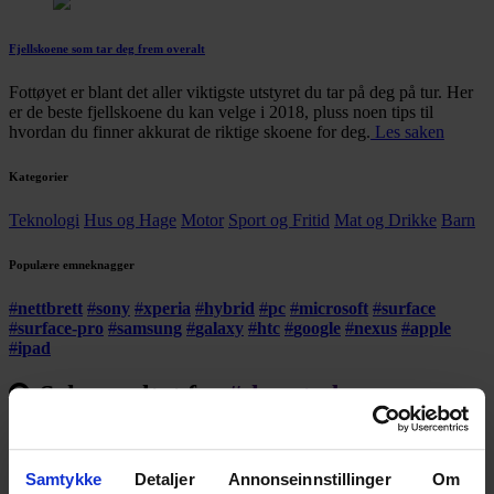
Fjellskoene som tar deg frem overalt
Fottøyet er blant det aller viktigste utstyret du tar på deg på tur. Her
er de beste fjellskoene du kan velge i 2018, pluss noen tips til
hvordan du finner akkurat de riktige skoene for deg.
Les saken
Kategorier
Teknologi
Hus og Hage
Motor
Sport og Fritid
Mat og Drikke
Barn
Populære emneknagger
#
nettbrett
#
sony
#
xperia
#
hybrid
#
pc
#
microsoft
#
surface
#
surface-pro
#
samsung
#
galaxy
#
htc
#
google
#
nexus
#
apple
#
ipad
Søkeresultat for
#
skogstad
Populære emneknagger:
#
nettbrett
#
sony
#
xperia
#
hybrid
#
pc
#
microsoft
#
surface
#
surface-pro
#
samsung
#
galaxy
Samtykke
Detaljer
Annonseinnstillinger
Om