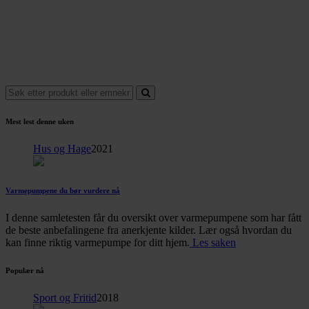
Mest lest denne uken
Hus og Hage
2021
Varmepumpene du bør vurdere nå
I denne samletesten får du oversikt over varmepumpene som har fått
de beste anbefalingene fra anerkjente kilder. Lær også hvordan du
kan finne riktig varmepumpe for ditt hjem.
Les saken
Populær nå
Sport og Fritid
2018