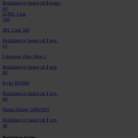
Resultatet er basert på
6
tester.
64
JBL Link 500
Resultatet er basert på
1
test.
63
Libratone Zipp Mini 2
Resultatet er basert på
1
test.
60
Kygo B9/800
Resultatet er basert på
1
test.
60
Hama Sirium 1400ABT
Resultatet er basert på
1
test.
40
Populære tester