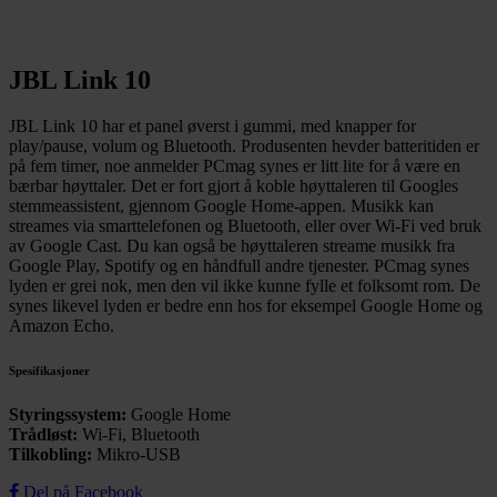
JBL Link 10
JBL Link 10 har et panel øverst i gummi, med knapper for
play/pause, volum og Bluetooth. Produsenten hevder batteritiden er
på fem timer, noe anmelder PCmag synes er litt lite for å være en
bærbar høyttaler. Det er fort gjort å koble høyttaleren til Googles
stemmeassistent, gjennom Google Home-appen. Musikk kan
streames via smarttelefonen og Bluetooth, eller over Wi-Fi ved bruk
av Google Cast. Du kan også be høyttaleren streame musikk fra
Google Play, Spotify og en håndfull andre tjenester. PCmag synes
lyden er grei nok, men den vil ikke kunne fylle et folksomt rom. De
synes likevel lyden er bedre enn hos for eksempel Google Home og
Amazon Echo.
Spesifikasjoner
Styringssystem:
Google Home
Trådløst:
Wi-Fi, Bluetooth
Tilkobling:
Mikro-USB
Del på Facebook