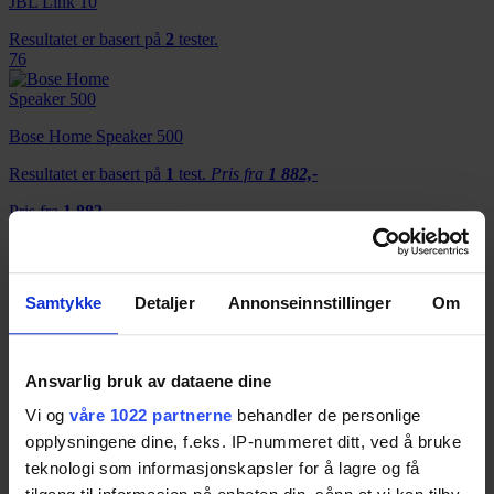
JBL Link 10
Resultatet er basert på
2
tester.
76
Bose Home Speaker 500
Resultatet er basert på
1
test.
Pris fra
1 882,-
Pris fra
1 882,-
75
Amazon Echo (2nd Generation)
Samtykke
Detaljer
Annonseinnstillinger
Om
Resultatet er basert på
10
tester.
Pris fra
122,-
Pris fra
122,-
Ansvarlig bruk av dataene dine
74
Vi og
våre 1022 partnerne
behandler de personlige
Google Home Mini
opplysningene dine, f.eks. IP-nummeret ditt, ved å bruke
teknologi som informasjonskapsler for å lagre og få
Resultatet er basert på
8
tester.
Pris fra
96,-