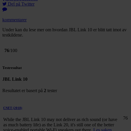
Del på Twitter
kommentarer
Under kan du lese mer om hvordan JBL Link 10 er blitt tatt imot av
testkildene.
76
/100
Testresultat
JBL Link 10
Resultatet er basert på
2
tester
CNET
(2018)
76
While the JBL Link 10 may not deliver as rich sound (or have
as much battery life) as the Link 20, it's still one of the better
voice-enabled portable Wi-Fi speakers out there.
Les saken