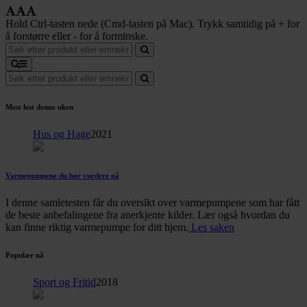
Hold Ctrl-tasten nede (Cmd-tasten på Mac). Trykk samtidig på + for
å forstørre eller - for å forminske.
Mest lest denne uken
Hus og Hage
2021
Varmepumpene du bør vurdere nå
I denne samletesten får du oversikt over varmepumpene som har fått
de beste anbefalingene fra anerkjente kilder. Lær også hvordan du
kan finne riktig varmepumpe for ditt hjem.
Les saken
Populær nå
Sport og Fritid
2018