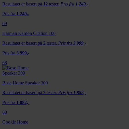
Resultatet er basert på
12
tester.
Pris fra
1 249,-
mediefunksjoner og for å analysere trafikken vår. Vi deler
dessuten informasjon om hvordan du bruker nettstedet
Pris fra
1 249,-
vårt, med partnerne våre innen sosiale medier,
69
annonsering og analysearbeid, som kan kombinere den
med annen informasjon du har gjort tilgjengelig for dem,
Harman Kardon Citation 100
eller som de har samlet inn gjennom din bruk av
Resultatet er basert på
2
tester.
Pris fra
3 999,-
tjenestene deres.
Pris fra
3 999,-
68
Bose Home Speaker 300
Resultatet er basert på
2
tester.
Pris fra
1 882,-
Pris fra
1 882,-
68
Google Home