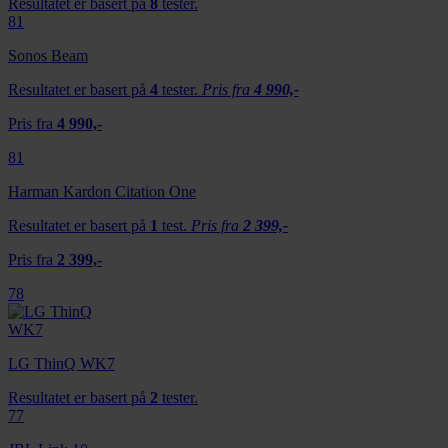
Resultatet er basert på
8
tester.
81
Sonos Beam
Resultatet er basert på
4
tester.
Pris fra
4 990,-
Pris fra
4 990,-
81
Harman Kardon Citation One
Resultatet er basert på
1
test.
Pris fra
2 399,-
Pris fra
2 399,-
78
LG ThinQ WK7
Resultatet er basert på
2
tester.
77