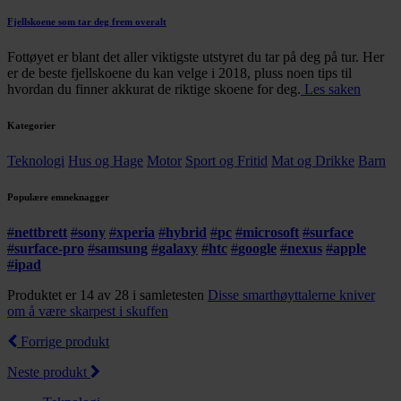
Fjellskoene som tar deg frem overalt
Fottøyet er blant det aller viktigste utstyret du tar på deg på tur. Her
er de beste fjellskoene du kan velge i 2018, pluss noen tips til
hvordan du finner akkurat de riktige skoene for deg.
Les saken
Kategorier
Teknologi
Hus og Hage
Motor
Sport og Fritid
Mat og Drikke
Barn
Populære emneknagger
#
nettbrett
#
sony
#
xperia
#
hybrid
#
pc
#
microsoft
#
surface
#
surface-pro
#
samsung
#
galaxy
#
htc
#
google
#
nexus
#
apple
#
ipad
Produktet er 14 av 28 i samletesten
Disse smarthøyttalerne kniver
om å være skarpest i skuffen
Forrige produkt
Neste produkt