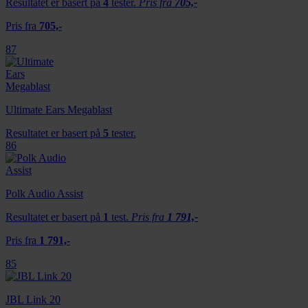
Resultatet er basert på
4
tester.
Pris fra
705,-
Pris fra
705,-
87
Ultimate Ears Megablast
Resultatet er basert på
5
tester.
86
Polk Audio Assist
Resultatet er basert på
1
test.
Pris fra
1 791,-
Pris fra
1 791,-
85
JBL Link 20