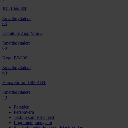
JBL Link 500
Smarthøyttalere
63
Libratone Zipp Mini 2
Smarthøyttalere
60
Kygo B9/800
Smarthøyttalere
60
Hama Sirium 1400ABT
Smarthøyttalere
40
Forsiden
Personvern
Test.no som RSS-feed
Logo med poengsum
Slik forbereder du deg til Black Friday