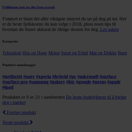
Fjellskoene som tar deg frem overalt
Fottøyet er blant det aller viktigste utstyret du tar på deg på tur. Her
er de beste fjellskoene du kan velge i 2018, pluss noen tips til
hvordan du finner akkurat de riktige skoene for deg.
Les saken
Kategorier
Teknologi
Hus og Hage
Motor
Sport og Fritid
Mat og Drikke
Barn
Populære emneknagger
#
nettbrett
#
sony
#
xperia
#
hybrid
#
pc
#
microsoft
#
surface
#
surface-pro
#
samsung
#
galaxy
#
htc
#
google
#
nexus
#
apple
#
ipad
Produktet er 9 av 21 i samletesten
De beste hodelyktene til å hjelpe
deg i mørket
Forrige produkt
Neste produkt