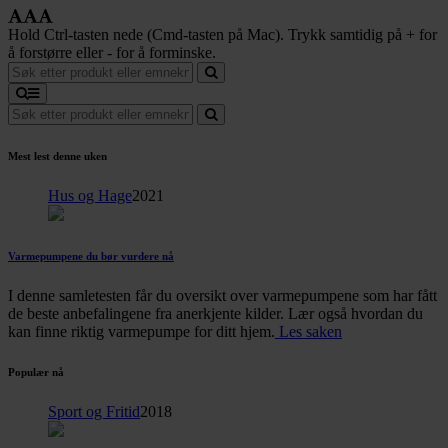
Hold Ctrl-tasten nede (Cmd-tasten på Mac). Trykk samtidig på + for
å forstørre eller - for å forminske.
Mest lest denne uken
Hus og Hage
2021
Varmepumpene du bør vurdere nå
I denne samletesten får du oversikt over varmepumpene som har fått
de beste anbefalingene fra anerkjente kilder. Lær også hvordan du
kan finne riktig varmepumpe for ditt hjem.
Les saken
Populær nå
Sport og Fritid
2018