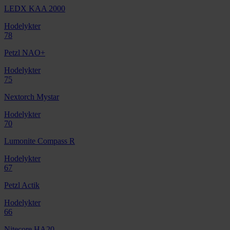
LEDX KAA 2000
Hodelykter
78
Petzl NAO+
Hodelykter
75
Nextorch Mystar
Hodelykter
70
Lumonite Compass R
Hodelykter
67
Petzl Actik
Hodelykter
66
Nitecore HA20