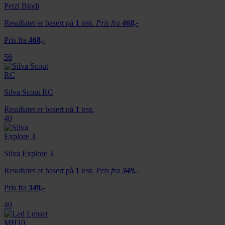
Petzl Bindi
annonsering og analysearbeid, som kan kombinere den
med annen informasjon du har gjort tilgjengelig for dem,
Resultatet er basert på
1
test.
Pris fra
468,-
eller som de har samlet inn gjennom din bruk av
Pris fra
468,-
tjenestene deres.
56
Silva Scout RC
Resultatet er basert på
1
test.
40
Silva Explore 3
Resultatet er basert på
1
test.
Pris fra
349,-
Pris fra
349,-
40