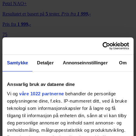
Petzl NAO+
Resultatet er basert på
5
tester.
Pris fra
1 999,-
Pris fra
1 999,-
75
Nextorch Mystar
Samtykke
Detaljer
Annonseinnstillinger
Om
Resultatet er basert på
2
tester.
Pris fra
815,-
Pris fra
815,-
Ansvarlig bruk av dataene dine
70
Vi og
våre 1022 partnerne
behandler de personlige
opplysningene dine, f.eks. IP-nummeret ditt, ved å bruke
Lumonite Compass R
teknologi som informasjonskapsler for å lagre og få
tilgang til informasjon på enheten din, sånn at vi kan tilby
Resultatet er basert på
1
test.
Pris fra
295,-
deg personlige annonser og innhold samt annonse- og
Pris fra
295,-
innholdsmåling, målgruppestatistikk og produktutvikling.