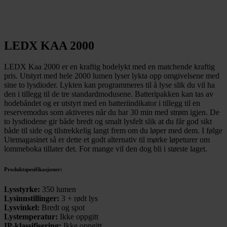
LEDX KAA 2000
LEDX Kaa 2000 er en kraftig hodelykt med en matchende kraftig
pris. Utstyrt med hele 2000 lumen lyser lykta opp omgivelsene med
sine to lysdioder. Lykten kan programmeres til å lyse slik du vil ha
den i tillegg til de tre standardmodusene. Batteripakken kan tas av
hodebåndet og er utstyrt med en batteriindikator i tillegg til en
reservemodus som aktiveres når du har 30 min med strøm igjen. De
to lysdiodene gir både bredt og smalt lysfelt slik at du får god sikt
både til side og tilstrekkelig langt frem om du løper med dem. I følge
Utemagasinet så er dette et godt alternativ til mørke løpeturer om
lommeboka tillater det. For mange vil den dog bli i største laget.
Produktspesifikasjoner:
Lysstyrke:
350 lumen
Lysinnstillinger:
3 + rødt lys
Lysvinkel:
Bredt og spot
Lystemperatur:
Ikke oppgitt
IP-klassifisering:
Ikke oppgitt