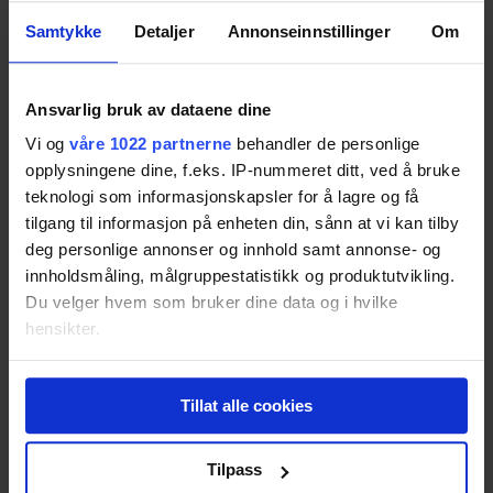
Sony VPL-VW300ES
Samtykke
Detaljer
Annonseinnstillinger
Om
Resultatet er basert på
17
tester.
85
Ansvarlig bruk av dataene dine
BenQ W2000
Vi og
våre 1022 partnerne
behandler de personlige
opplysningene dine, f.eks. IP-nummeret ditt, ved å bruke
Resultatet er basert på
19
tester.
teknologi som informasjonskapsler for å lagre og få
84
tilgang til informasjon på enheten din, sånn at vi kan tilby
deg personlige annonser og innhold samt annonse- og
Sony VPL-HW65ES
innholdsmåling, målgruppestatistikk og produktutvikling.
Du velger hvem som bruker dine data og i hvilke
Resultatet er basert på
9
tester.
Pris fra
3 029,-
hensikter.
Pris fra
3 029,-
Hvis du gir oss lov, vil vi også gjerne:
83
Tillat alle cookies
Innhente informasjon om den geografiske
beliggenheten din, som kan være nøyaktig innenfor
BenQ W1350
flere meter
Tilpass
Identifisere enheten din ved å aktivt skanne den