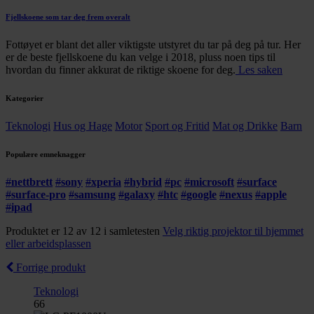
Fjellskoene som tar deg frem overalt
Fottøyet er blant det aller viktigste utstyret du tar på deg på tur. Her
er de beste fjellskoene du kan velge i 2018, pluss noen tips til
hvordan du finner akkurat de riktige skoene for deg.
Les saken
Kategorier
Teknologi
Hus og Hage
Motor
Sport og Fritid
Mat og Drikke
Barn
Populære emneknagger
#
nettbrett
#
sony
#
xperia
#
hybrid
#
pc
#
microsoft
#
surface
#
surface-pro
#
samsung
#
galaxy
#
htc
#
google
#
nexus
#
apple
#
ipad
Produktet er 12 av 12 i samletesten
Velg riktig projektor til hjemmet
eller arbeidsplassen
Forrige produkt
Teknologi
66