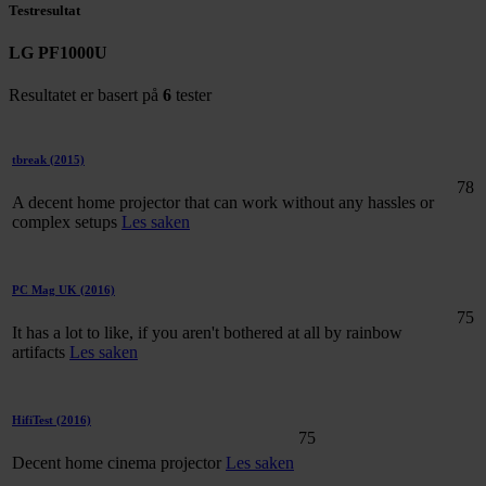
Testresultat
LG PF1000U
Resultatet er basert på
6
tester
tbreak
(2015)
78
A decent home projector that can work without any hassles or
complex setups
Les saken
PC Mag UK
(2016)
75
It has a lot to like, if you aren't bothered at all by rainbow
artifacts
Les saken
HifiTest
(2016)
75
Decent home cinema projector
Les saken