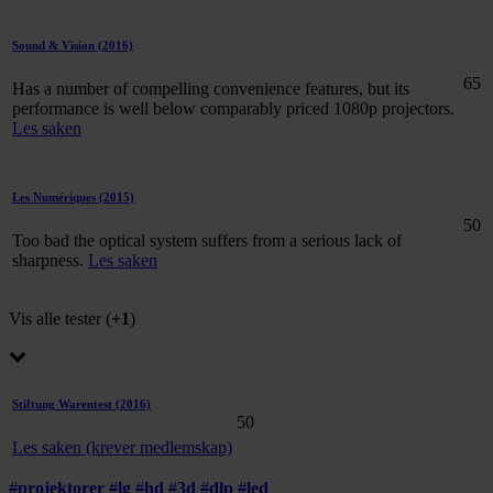
Sound & Vision
(2016)
65
Has a number of compelling convenience features, but its
performance is well below comparably priced 1080p projectors.
Les saken
Les Numériques
(2015)
50
Too bad the optical system suffers from a serious lack of
sharpness.
Les saken
Vis alle tester (
+1
)
Stiftung Warentest
(2016)
50
Les saken (krever medlemskap)
#
projektorer
#
lg
#
hd
#
3d
#
dlp
#
led