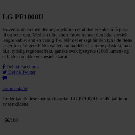
LG PF1000U
Hovedfordelen med denne projektoren er at den er enkel å få plass
til og sette opp. Med sin ultra short throw trenger den ikke spesielt
lengre kabler enn en vanlig TV. Når det er sagt får den tyn i de fleste
tester for dårligere bildekvalitet enn modeller i samme prisskikt, med
bl.a. tydelig regnbueeffekt, ganske svak lysstyrke (1000 lumen) og
et bilde som ikke er spesielt skarpt.
Del på Facebook
Del på Twitter
kommentarer
Under kan du lese mer om hvordan LG PF1000U er blitt tatt imot
av testkildene.
66
/100