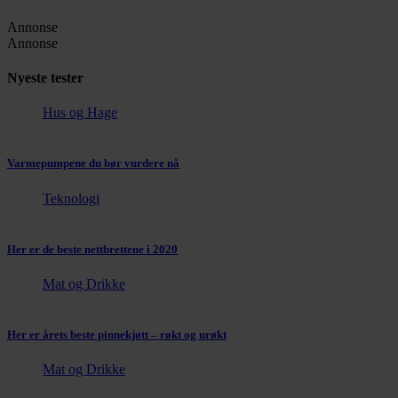
Annonse
Annonse
Nyeste tester
Hus og Hage
Varmepumpene du bør vurdere nå
Teknologi
Her er de beste nettbrettene i 2020
Mat og Drikke
Her er årets beste pinnekjøtt – røkt og urøkt
Mat og Drikke