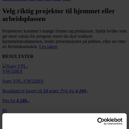
Velg riktig projektor til hjemmet eller
arbeidsplassen
Projektorer kommer i mange former og prisklasser. Sjekk hvilke som
gir mest valuta for pengene enten du skal realisere
hjemmekinodrømmen, holde presentasjoner på jobben, eller ser etter
en flerbruksmaskin.
Les saken
RESULTATER
Sony VPL-VW520ES
Resultatet er basert på
13
tester.
Pris fra
4 249,-
Pris fra
4 249,-
89