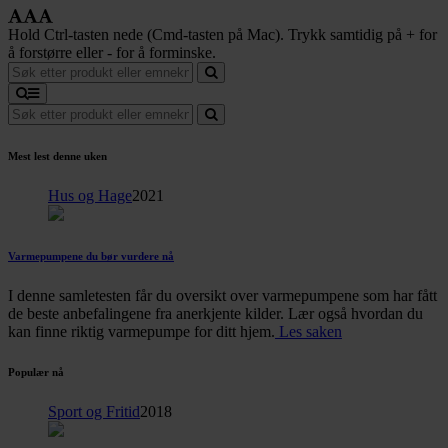
Hold Ctrl-tasten nede (Cmd-tasten på Mac). Trykk samtidig på + for
å forstørre eller - for å forminske.
Mest lest denne uken
Hus og Hage
2021
Varmepumpene du bør vurdere nå
I denne samletesten får du oversikt over varmepumpene som har fått
de beste anbefalingene fra anerkjente kilder. Lær også hvordan du
kan finne riktig varmepumpe for ditt hjem.
Les saken
Populær nå
Sport og Fritid
2018