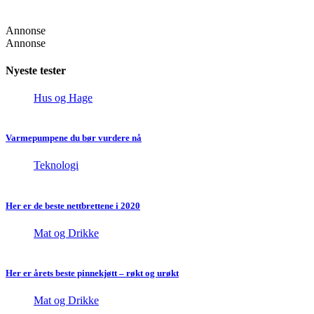
Annonse
Annonse
Nyeste tester
Hus og Hage
Varmepumpene du bør vurdere nå
Teknologi
Her er de beste nettbrettene i 2020
Mat og Drikke
Her er årets beste pinnekjøtt – røkt og urøkt
Mat og Drikke