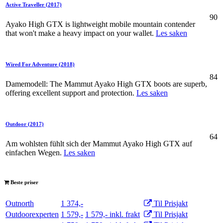
Active Traveller
(2017)
90
Ayako High GTX is lightweight mobile mountain contender
that won't make a heavy impact on your wallet.
Les saken
Wired For Adventure
(2018)
84
Damemodell: The Mammut Ayako High GTX boots are superb,
offering excellent support and protection.
Les saken
Outdoor
(2017)
64
Am wohlsten fühlt sich der Mammut Ayako High GTX auf
einfachen Wegen.
Les saken
Beste priser
Outnorth
1 374,-
Til Prisjakt
Outdoorexperten
1 579,-
1 579,- inkl. frakt
Til Prisjakt