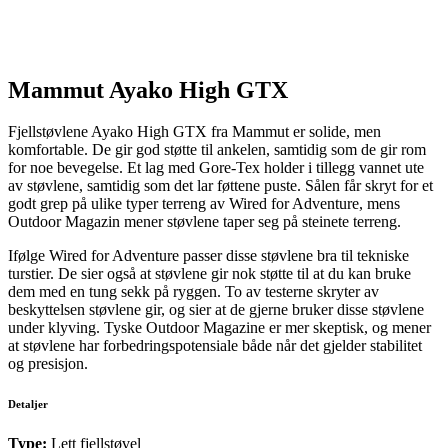
Mammut Ayako High GTX
Fjellstøvlene Ayako High GTX fra Mammut er solide, men
komfortable. De gir god støtte til ankelen, samtidig som de gir rom
for noe bevegelse. Et lag med Gore-Tex holder i tillegg vannet ute
av støvlene, samtidig som det lar føttene puste. Sålen får skryt for et
godt grep på ulike typer terreng av Wired for Adventure, mens
Outdoor Magazin mener støvlene taper seg på steinete terreng.
Ifølge Wired for Adventure passer disse støvlene bra til tekniske
turstier. De sier også at støvlene gir nok støtte til at du kan bruke
dem med en tung sekk på ryggen. To av testerne skryter av
beskyttelsen støvlene gir, og sier at de gjerne bruker disse støvlene
under klyving. Tyske Outdoor Magazine er mer skeptisk, og mener
at støvlene har forbedringspotensiale både når det gjelder stabilitet
og presisjon.
Detaljer
Type:
Lett fjellstøvel