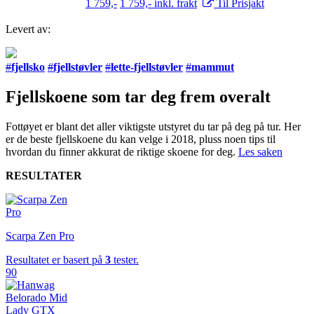
1 759,-
1 759,- inkl. frakt
Til Prisjakt
Levert av:
#
fjellsko
#
fjellstøvler
#
lette-fjellstøvler
#
mammut
Fjellskoene som tar deg frem overalt
Fottøyet er blant det aller viktigste utstyret du tar på deg på tur. Her
er de beste fjellskoene du kan velge i 2018, pluss noen tips til
hvordan du finner akkurat de riktige skoene for deg.
Les saken
RESULTATER
Scarpa Zen Pro
Resultatet er basert på
3
tester.
90