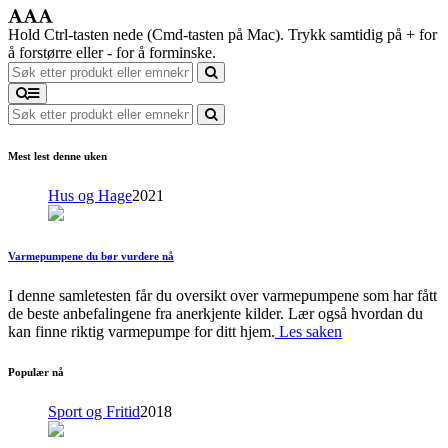
Hold Ctrl-tasten nede (Cmd-tasten på Mac). Trykk samtidig på + for
å forstørre eller - for å forminske.
Mest lest denne uken
Hus og Hage
2021
Varmepumpene du bør vurdere nå
I denne samletesten får du oversikt over varmepumpene som har fått
de beste anbefalingene fra anerkjente kilder. Lær også hvordan du
kan finne riktig varmepumpe for ditt hjem.
Les saken
Populær nå
Sport og Fritid
2018