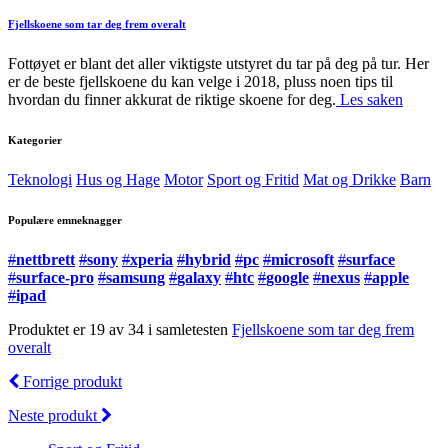
Fjellskoene som tar deg frem overalt
Fottøyet er blant det aller viktigste utstyret du tar på deg på tur. Her
er de beste fjellskoene du kan velge i 2018, pluss noen tips til
hvordan du finner akkurat de riktige skoene for deg.
Les saken
Kategorier
Teknologi
Hus og Hage
Motor
Sport og Fritid
Mat og Drikke
Barn
Populære emneknagger
#
nettbrett
#
sony
#
xperia
#
hybrid
#
pc
#
microsoft
#
surface
#
surface-pro
#
samsung
#
galaxy
#
htc
#
google
#
nexus
#
apple
#
ipad
Produktet er 19 av 34 i samletesten
Fjellskoene som tar deg frem
overalt
Forrige produkt
Neste produkt