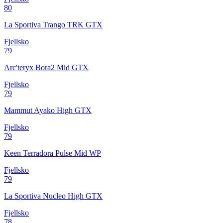
80
La Sportiva Trango TRK GTX
Fjellsko
79
Arc'teryx Bora2 Mid GTX
Fjellsko
79
Mammut Ayako High GTX
Fjellsko
79
Keen Terradora Pulse Mid WP
Fjellsko
79
La Sportiva Nucleo High GTX
Fjellsko
78