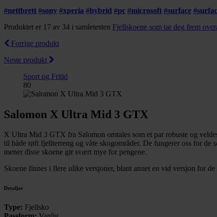
#
nettbrett
#
sony
#
xperia
#
hybrid
#
pc
#
microsoft
#
surface
#
surfa
Produktet er 17 av 34 i samletesten
Fjellskoene som tar deg frem over
Forrige produkt
Neste produkt
Sport og Fritid
80
Salomon X Ultra Mid 3 GTX
X Ultra Mid 3 GTX fra Salomon omtales som et par robuste og veldes
til både røft fjellterreng og våte skogområder. De fungerer oss for de 
mener disse skoene gir svært mye for pengene.
Skoene finnes i flere ulike versjoner, blant annet en vid versjon for de
Detaljer
Type:
Fjellsko
Passform:
Vanlig