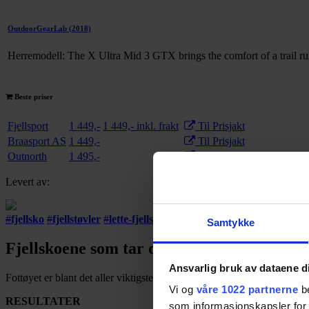
OutdoorGearLab
(2018)
Herremodell: The X Ultra Mid 3 GTX brings the comfort of a trail runn
Beste priser
Fjellsport
1 449,-
1 449,- inkl. frakt
Til Prisjakt
Braasport AS
1 449,-
Til Prisjakt
Outnorth
1 495,-
Til Prisjakt
Levert av:
#
fjellsko
#
fjellstøvler
#
lette-fjellstøvler
#
salomon
Samtykke
Fjellskoene som tar deg frem overalt
Ansvarlig bruk av dataene d
Fottøyet er blant det aller viktigste utstyret du tar på deg på tur. Her
Vi og
våre 1022 partnerne
be
RESULTATER
som informasjonskapsler for å