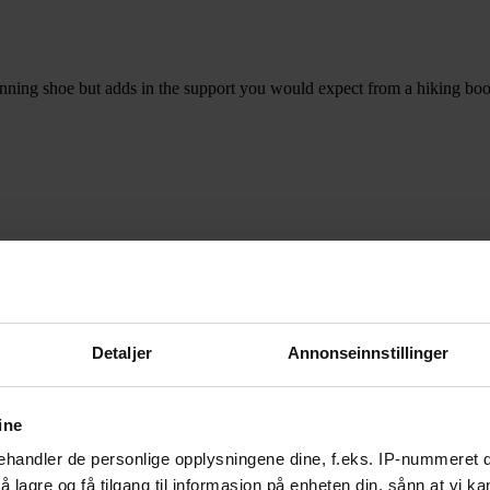
ing shoe but adds in the support you would expect from a hiking boot, r
Detaljer
Annonseinnstillinger
ine
 er de beste fjellskoene du kan velge i 2018, pluss noen tips til hvordan d
handler de personlige opplysningene dine, f.eks. IP-nummeret di
 lagre og få tilgang til informasjon på enheten din, sånn at vi ka