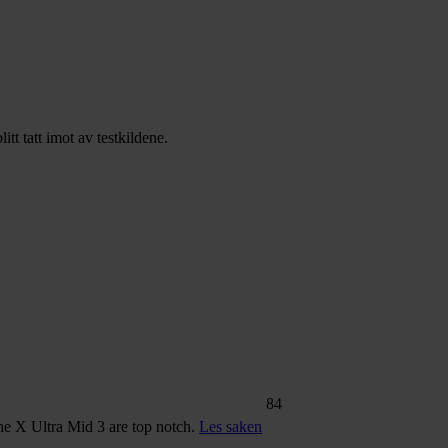
 tatt imot av testkildene.
84
he X Ultra Mid 3 are top notch.
Les saken