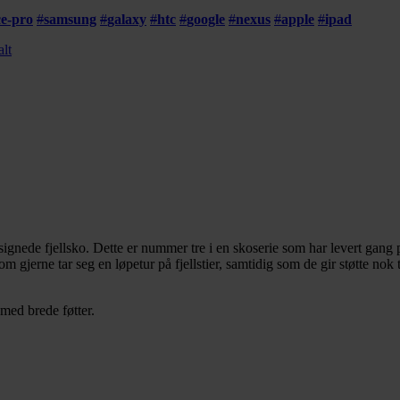
ce-pro
#
samsung
#
galaxy
#
htc
#
google
#
nexus
#
apple
#
ipad
alt
ignede fjellsko. Dette er nummer tre i en skoserie som har levert gan
som gjerne tar seg en løpetur på fjellstier, samtidig som de gir støtte n
 med brede føtter.