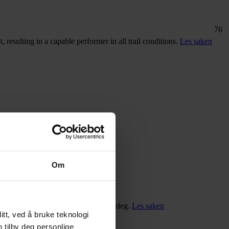
76
esulting in a capable performer in all trail conditions.
Les saken
Om
u finner akkurat de riktige skoene for deg.
Les saken
tt, ved å bruke teknologi
n tilby deg personlige