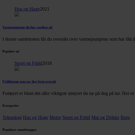
Hus og Hage
2021
Varmepumpene du bør vurdere nå
I denne samletesten får du oversikt over varmepumpene som har fått d
Populær nå
Sport og Fritid
2018
Fjellskoene som tar deg frem overalt
Fottøyet er blant det aller viktigste utstyret du tar på deg på tur. Her 
Kategorier
Teknologi
Hus og Hage
Motor
Sport og Fritid
Mat og Drikke
Barn
Populære emneknagger