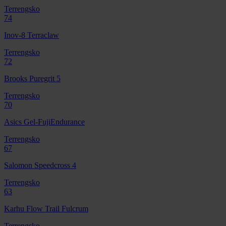
Terrengsko
74
Inov-8 Terraclaw
Terrengsko
72
Brooks Puregrit 5
Terrengsko
70
Asics Gel-FujiEndurance
Terrengsko
67
Salomon Speedcross 4
Terrengsko
63
Karhu Flow Trail Fulcrum
Terrengsko