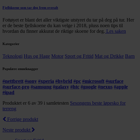
Fjellskoene som tar deg frem overalt
Fottøyet er blant det aller viktigste utstyret du tar på deg på tur. Her
er de beste fjellskoene du kan velge i 2018, pluss noen tips til
hvordan du finner akkurat de riktige skoene for deg.
Les saken
Kategorier
Teknologi
Hus og Hage
Motor
Sport og Fritid
Mat og Drikke
Barn
Populære emneknagger
#
nettbrett
#
sony
#
xperia
#
hybrid
#
pc
#
microsoft
#
surface
#
surface-pro
#
samsung
#
galaxy
#
htc
#
google
#
nexus
#
apple
#
ipad
Produktet er 6 av 39 i samletesten
Sesongens beste løpesko for
terreng
Forrige produkt
Neste produkt