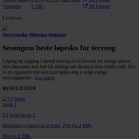
Outnorth
2 239,-
Til Prisjakt
Levert av:
#
terrengsko
#
løpesko
#
mizuno
Sesongens beste løpesko for terreng
Løping og jogging i ulendt terreng er en favoritt for mange aktive,
men løpeturen kan fort bli ødelagt om skotøyet ikke holder mål. Her
er en oppdatert test som kan hjelpe deg å velge riktige
terrengløpesko .
Les saken
RESULTATER
VJ Sport Irock 2
Resultatet er basert på
2
tester.
Pris fra
2 150,-
Pris fra
2 150,-