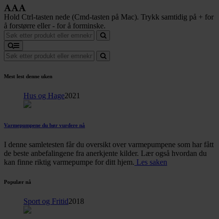
Hold Ctrl-tasten nede (Cmd-tasten på Mac). Trykk samtidig på + for
å forstørre eller - for å forminske.
Mest lest denne uken
Hus og Hage
2021
Varmepumpene du bør vurdere nå
I denne samletesten får du oversikt over varmepumpene som har fått
de beste anbefalingene fra anerkjente kilder. Lær også hvordan du
kan finne riktig varmepumpe for ditt hjem.
Les saken
Populær nå
Sport og Fritid
2018