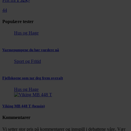
Pris fra
1 529,-
44
Populære tester
Hus og Hage
Varmepumpene du bør vurdere nå
Sport og Fritid
Fjellskoene som tar deg frem overalt
Hus og Hage
Viking MB 448 T (bensin)
Kommentarer
Vi setter stor pris på kommentarer og innspill i debattene våre. Vær