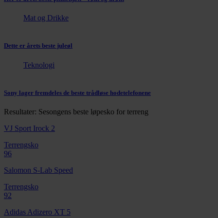
Mat og Drikke
Dette er årets beste juleøl
Teknologi
Sony lager fremdeles de beste trådløse hodetelefonene
Resultater: Sesongens beste løpesko for terreng
VJ Sport Irock 2
Terrengsko
96
Salomon S-Lab Speed
Terrengsko
92
Adidas Adizero XT 5