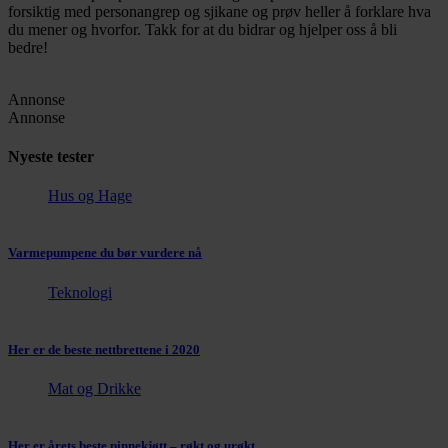
forsiktig med personangrep og sjikane og prøv heller å forklare hva
du mener og hvorfor. Takk for at du bidrar og hjelper oss å bli
bedre!
Annonse
Annonse
Nyeste tester
Hus og Hage
Varmepumpene du bør vurdere nå
Teknologi
Her er de beste nettbrettene i 2020
Mat og Drikke
Her er årets beste pinnekjøtt – røkt og urøkt