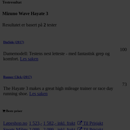
Testresultat
Mizuno Wave Hayate 3
Resultatet er basert på
2
tester
DinSide
(2017)
100
Damemodell: Testens nest letteste - med fantastisk grep og
komfort.
Les saken
Runner Click
(2017)
73
The Hayate 3 makes a great high mileage trainer or race day
running shoe.
Les saken
Beste priser
Løpeshop.no
1 523,-
1 582,- inkl. frakt
Til Prisjakt
Sports Måløy
2 099,-
2 099,- inkl. frakt
Til Prisjakt