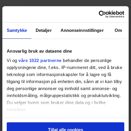
Resultatet er basert på
2
tester.
77
Samtykke
Detaljer
Annonseinnstillinger
Om
La Sportiva Helios SR
Resultatet er basert på
4
tester.
Pris fra
1 699,-
Ansvarlig bruk av dataene dine
Pris fra
1 699,-
Vi og
våre 1022 partnerne
behandler de personlige
76
opplysningene dine, f.eks. IP-nummeret ditt, ved å bruke
teknologi som informasjonskapsler for å lagre og få
tilgang til informasjon på enheten din, sånn at vi kan tilby
deg personlige annonser og innhold samt annonse- og
New Balance Vazee Summit
innholdsmåling, målgruppestatistikk og produktutvikling.
Resultatet er basert på
2
tester.
Pris fra
3 218,-
Du velger hvem som bruker dine data og i hvilke
Pris fra
3 218,-
hensikter.
76
Hvis du gir oss lov, vil vi også gjerne:
Tillat alle cookies