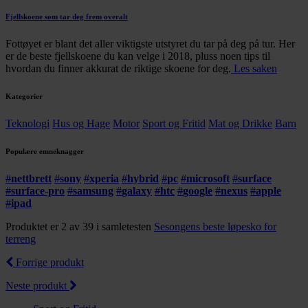
Fjellskoene som tar deg frem overalt
Fottøyet er blant det aller viktigste utstyret du tar på deg på tur. Her
er de beste fjellskoene du kan velge i 2018, pluss noen tips til
hvordan du finner akkurat de riktige skoene for deg.
Les saken
Kategorier
Teknologi
Hus og Hage
Motor
Sport og Fritid
Mat og Drikke
Barn
Populære emneknagger
#
nettbrett
#
sony
#
xperia
#
hybrid
#
pc
#
microsoft
#
surface
#
surface-pro
#
samsung
#
galaxy
#
htc
#
google
#
nexus
#
apple
#
ipad
Produktet er 2 av 39 i samletesten
Sesongens beste løpesko for
terreng
Forrige produkt
Neste produkt