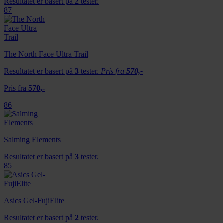
Resultatet er basert på
2
tester.
87
The North Face Ultra Trail
Resultatet er basert på
3
tester.
Pris fra
570,-
Pris fra
570,-
86
Salming Elements
Resultatet er basert på
3
tester.
85
Asics Gel-FujiElite
Resultatet er basert på
2
tester.