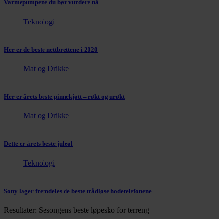
Varmepumpene du bør vurdere nå
Teknologi
Her er de beste nettbrettene i 2020
Mat og Drikke
Her er årets beste pinnekjøtt – røkt og urøkt
Mat og Drikke
Dette er årets beste juleøl
Teknologi
Sony lager fremdeles de beste trådløse hodetelefonene
Resultater: Sesongens beste løpesko for terreng