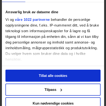
Ansvarlig bruk av dataene dine
New Balance Vazee Summit
Vi og
våre 1022 partnerne
behandler de personlige
Resultatet er basert på
2
tester.
Pris fra
2 504,-
opplysningene dine, f.eks. IP-nummeret ditt, ved å bruke
Pris fra
2 504,-
teknologi som informasjonskapsler for å lagre og få
tilgang til informasjon på enheten din, sånn at vi kan tilby
76
deg personlige annonser og innhold samt annonse- og
innholdsmåling, målgruppestatistikk og produktutvikling.
Du velger hvem som bruker dine data og i hvilke
HOKA ONE ONE SPEEDGOAT
hensikter.
Resultatet er basert på
6
tester.
Pris fra
839,-
Hvis du gir oss lov, vil vi også gjerne:
Pris fra
839,-
Tillat alle cookies
Innhente informasjon om den geografiske
74
beliggenheten din, som kan være nøyaktig innenfor
flere meter
Tilpass
Identifisere enheten din ved å aktivt skanne den
La Sportiva Bushido
for bestemte karakteristikker (fingeravtrykk)
Kun nødvendige cookies