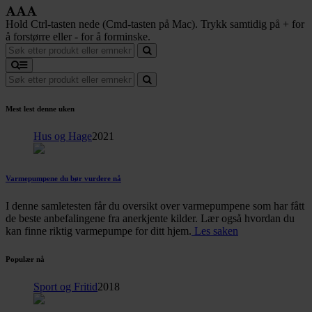
Hold Ctrl-tasten nede (Cmd-tasten på Mac). Trykk samtidig på + for
å forstørre eller - for å forminske.
Mest lest denne uken
Hus og Hage
2021
Varmepumpene du bør vurdere nå
I denne samletesten får du oversikt over varmepumpene som har fått
de beste anbefalingene fra anerkjente kilder. Lær også hvordan du
kan finne riktig varmepumpe for ditt hjem.
Les saken
Populær nå
Sport og Fritid
2018