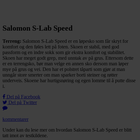
Salomon S-Lab Speed
Terreng:
Salomon S-Lab Speed er en løpesko som får skryt for
komfort og den føles lett på foten. Skoen er stabil, med god
passform og en indre sokk som gir ekstra komfort og stabilitet.
Skoen har meget godt grep, med unntak av på grus. Ettersom dette
er en terrengsko, bør man velge en annen sko dersom man løper
mye på grus og vei. Den har et polstret tåparti som gjør at man
unngår store smerter om man sparker borti steiner og røtter
underveis. Skoene har hurtigsnøring og egen lomme til å putte disse
i.
Del på Facebook
Del på Twitter
kommentarer
Under kan du lese mer om hvordan Salomon S-Lab Speed er blitt
tatt imot av testkildene.