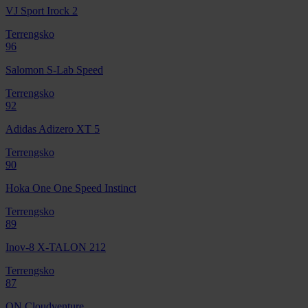
VJ Sport Irock 2
Terrengsko
96
Salomon S-Lab Speed
Terrengsko
92
Adidas Adizero XT 5
Terrengsko
90
Hoka One One Speed Instinct
Terrengsko
89
Inov-8 X-TALON 212
Terrengsko
87
ON Cloudventure