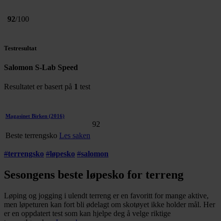
92
/100
Testresultat
Salomon S-Lab Speed
Resultatet er basert på
1
test
Magasinet Birken
(2016)
92
Beste terrengsko
Les saken
#
terrengsko
#
løpesko
#
salomon
Sesongens beste løpesko for terreng
Løping og jogging i ulendt terreng er en favoritt for mange aktive,
men løpeturen kan fort bli ødelagt om skotøyet ikke holder mål. Her
er en oppdatert test som kan hjelpe deg å velge riktige