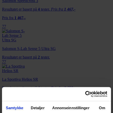
Salomon Speedcross 3
Resultatet er basert på
4
tester.
Pris fra
1 467,-
Pris fra
1 467,-
77
Salomon S-Lab Sense 5 Ultra SG
Resultatet er basert på
2
tester.
77
La Sportiva Helios SR
Resultatet er basert på
4
tester.
Pris fra
1 699,-
Pris fra
1 699,-
76
Samtykke
Detaljer
Annonseinnstillinger
Om