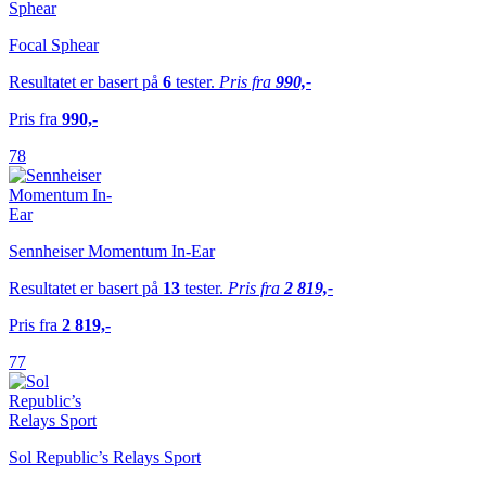
Focal Sphear
Resultatet er basert på
6
tester.
Pris fra
990,-
Pris fra
990,-
78
Sennheiser Momentum In-Ear
Resultatet er basert på
13
tester.
Pris fra
2 819,-
Pris fra
2 819,-
77
Sol Republic’s Relays Sport