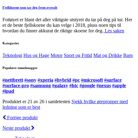
Fjellskoene som tar deg frem overalt
Fottøyet er blant det aller viktigste utstyret du tar på deg på tur. Her
er de beste fjellskoene du kan velge i 2018, pluss noen tips til
hvordan du finner akkurat de riktige skoene for deg.
Les saken
Kategorier
Teknologi
Hus og Hage
Motor
Sport og Fritid
Mat og Drikke
Barn
Populære emneknagger
#
nettbrett
#
sony
#
xperia
#
hybrid
#
pc
#
microsoft
#
surface
#
surface-pro
#
samsung
#
galaxy
#
htc
#
google
#
nexus
#
apple
#
ipad
Produktet er 21 av 26 i samletesten
Sjekk hvilke ørepropper med
ledning som er best
Forrige produkt
Neste produkt