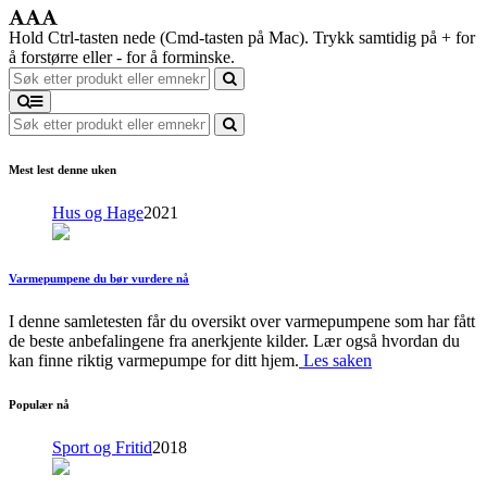
Hold Ctrl-tasten nede (Cmd-tasten på Mac). Trykk samtidig på + for
å forstørre eller - for å forminske.
Mest lest denne uken
Hus og Hage
2021
Varmepumpene du bør vurdere nå
I denne samletesten får du oversikt over varmepumpene som har fått
de beste anbefalingene fra anerkjente kilder. Lær også hvordan du
kan finne riktig varmepumpe for ditt hjem.
Les saken
Populær nå
Sport og Fritid
2018