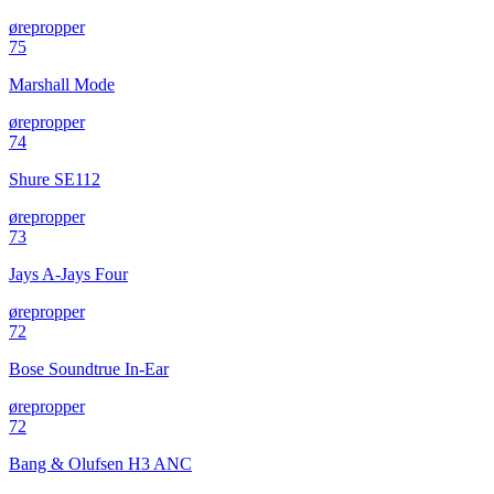
ørepropper
75
Marshall Mode
ørepropper
74
Shure SE112
ørepropper
73
Jays A-Jays Four
ørepropper
72
Bose Soundtrue In-Ear
ørepropper
72
Bang & Olufsen H3 ANC