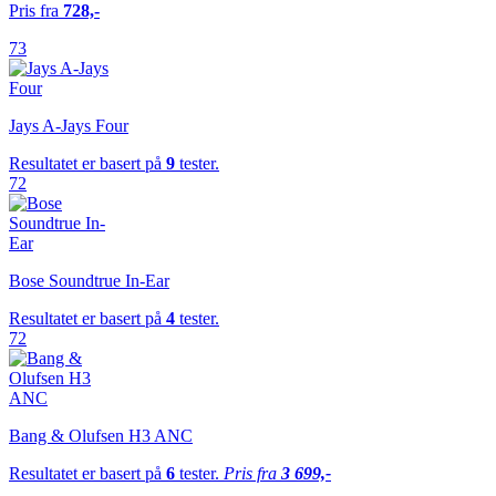
Pris fra
728,-
73
Jays A-Jays Four
Resultatet er basert på
9
tester.
72
Bose Soundtrue In-Ear
Resultatet er basert på
4
tester.
72
Bang & Olufsen H3 ANC
Resultatet er basert på
6
tester.
Pris fra
3 699,-