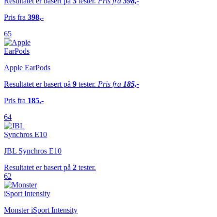
Resultatet er basert på
3
tester.
Pris fra
398,-
Pris fra
398,-
65
Apple EarPods
Resultatet er basert på
9
tester.
Pris fra
185,-
Pris fra
185,-
64
JBL Synchros E10
Resultatet er basert på
2
tester.
62
Monster iSport Intensity