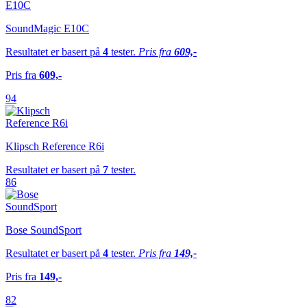
SoundMagic E10C
Resultatet er basert på
4
tester.
Pris fra
609,-
Pris fra
609,-
94
Klipsch Reference R6i
Resultatet er basert på
7
tester.
86
Bose SoundSport
Resultatet er basert på
4
tester.
Pris fra
149,-
Pris fra
149,-
82