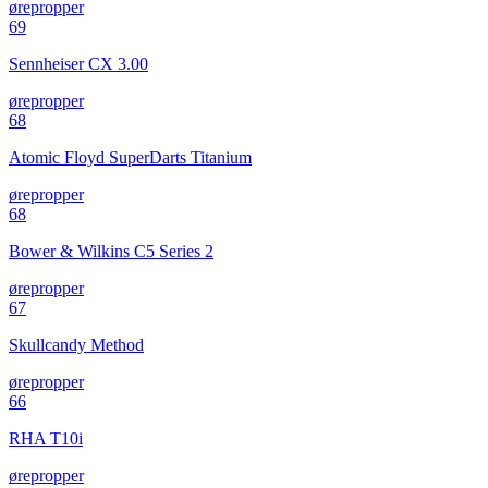
ørepropper
69
Sennheiser CX 3.00
ørepropper
68
Atomic Floyd SuperDarts Titanium
ørepropper
68
Bower & Wilkins C5 Series 2
ørepropper
67
Skullcandy Method
ørepropper
66
RHA T10i
ørepropper