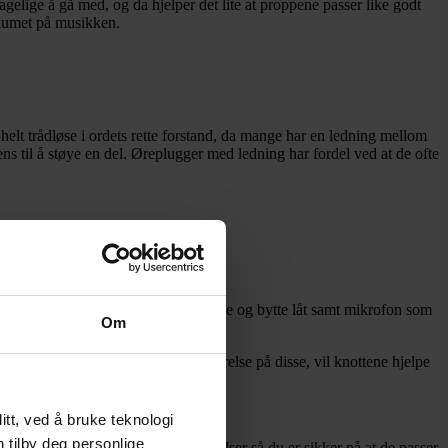
agelige å gå med, og da hjelper det lite at proppene passer like godt
volumet på musikken.
helt trådløse i ordets rette forstand, da mange har en ledning mellom
s til å støye en del. Øreplugger med ledning har fordel ved at de ofte
 volumjustering, mulighet for å pause og bytte låt samt mikrofon som
Om
e øreganger. Når du får riktig størrelse på disse, vil knottene hjelpe
tt, ved å bruke teknologi
n tilby deg personlige
så vingene følge med i ulike størrelser så du er sikker på at de passer