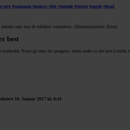
ce-pro
#
samsung
#
galaxy
#
htc
#
google
#
nexus
#
apple
#
ipad
 mindre støy enn de trådløse variantene. (Illustrasjonsfoto: Bose)
er best
på markedet. Noen gir mye for pengene, mens andre er det best å holde 
datert 16. Januar 2017 kl. 8:41