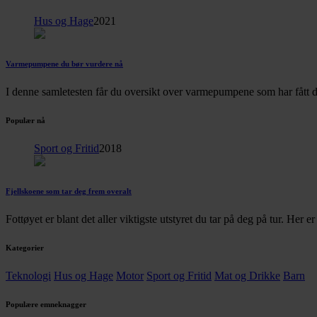
Hus og Hage
2021
Varmepumpene du bør vurdere nå
I denne samletesten får du oversikt over varmepumpene som har fått d
Populær nå
Sport og Fritid
2018
Fjellskoene som tar deg frem overalt
Fottøyet er blant det aller viktigste utstyret du tar på deg på tur. Her 
Kategorier
Teknologi
Hus og Hage
Motor
Sport og Fritid
Mat og Drikke
Barn
Populære emneknagger