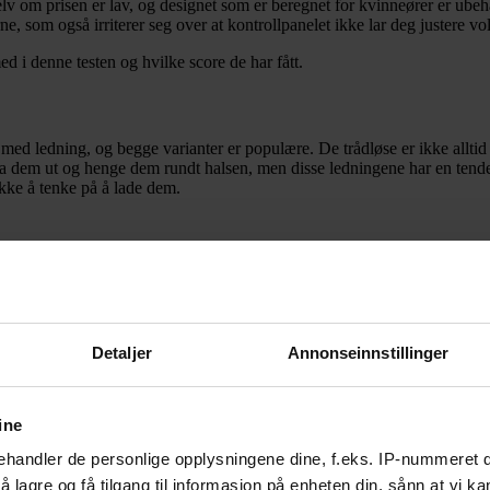
elv om prisen er lav, og designet som er beregnet for kvinneører er ubeh
rne, som også irriterer seg over at kontrollpanelet ikke lar deg justere 
d i denne testen og hvilke score de har fått.
med ledning, og begge varianter er populære. De trådløse er ikke alltid 
a dem ut og henge dem rundt halsen, men disse ledningene har en tenden
kke å tenke på å lade dem.
lig vanlige ørepropper å foretrekke fremfor trådløse ørepropper.
ene har da også mikrofon. Et godt og funksjonelt kontrollpanel bør ha
Detaljer
Annonseinnstillinger
flere størrelser slik at du kan bruke de knottene som passer best for din
bass lekker ut.
ine
handler de personlige opplysningene dine, f.eks. IP-nummeret di
 lagre og få tilgang til informasjon på enheten din, sånn at vi ka
 plass, spesielt under aktivitet og trening. For optimal passform bør og