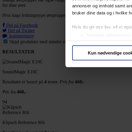
for dine ører.
annonser og innhold samt an
bruker dine data og i hvilke h
Hva slags ledningstype øreproppene har, kan ha litt å si for frustrasjo
Del på Facebook
Hvis du gir oss lov, vil vi ogs
Del på Twitter
Innhente informasjon 
kommentarer
Skjul produkter med mindre enn 2 tester
Identifisere enheten d
Under
mer info
kan du lese 
RESULTATER
Kun nødvendige cook
Du kan hele tiden endre eller
Vi bruker informasjonskapsler
SoundMagic E10C
analysere trafikken vår. Vi 
Resultatet er basert på
4
tester.
Pris fra
468,-
sosiale medier, annonsering 
Pris fra
468,-
dem, eller som de har samlet
94
Klipsch Reference R6i