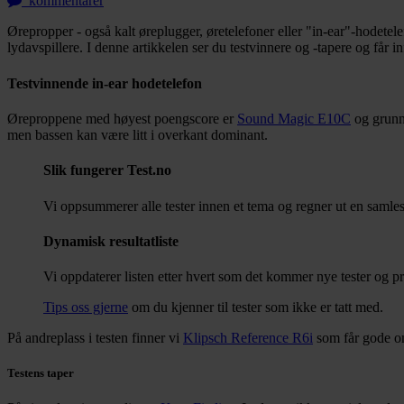
kommentarer
Ørepropper - også kalt øreplugger, øretelefoner eller "in-ear"-hodetele
lydavspillere. I denne artikkelen ser du testvinnere og -tapere og får 
Testvinnende in-ear hodetelefon
Øreproppene med høyest poengscore er
Sound Magic E10C
og grunne
men bassen kan være litt i overkant dominant.
Slik fungerer Test.no
Vi oppsummerer alle tester innen et tema og regner ut en samle
Dynamisk resultatliste
Vi oppdaterer listen etter hvert som det kommer nye tester og pr
Tips oss gjerne
om du kjenner til tester som ikke er tatt med.
På andreplass i testen finner vi
Klipsch Reference R6i
som får gode omt
Testens taper