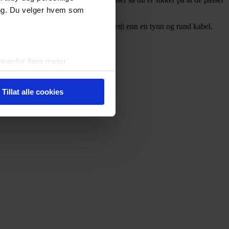
ing. Du velger hvem som
alkvalitet vil lage mindre kabelspaghetti enn en tynn og rund kabel.
nenfor flere meter
vtrykk)
elge hvordan de skal brukes.
Tillat alle cookies
sler.
iale mediefunksjoner og for å
 med partnerne våre innen
u har gjort tilgjengelig for