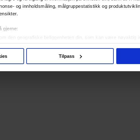
nonse- og innholdsmåling, målgruppestatistikk og produktutvikl
ensikter.
n knyttet til brukervennlighet senere. En flat ledning med en matt materi
å gjerne:
om den geografiske beliggenheten din, som kan være nøyaktig in
in ved å aktivt skanne den for bestemte karakteristikker (fingera
om hvordan dine personlige data behandles og hvordan du kan v
ies
Tilpass
 trekke tilbake ditt samtykke fra erklæringen om informasjonskap
 for å gi innhold og annonser et personlig preg, for å levere sos
deler dessuten informasjon om hvordan du bruker nettstedet vårt,
og analysearbeid, som kan kombinere den med annen informasjon d
 inn gjennom din bruk av tjenestene deres.