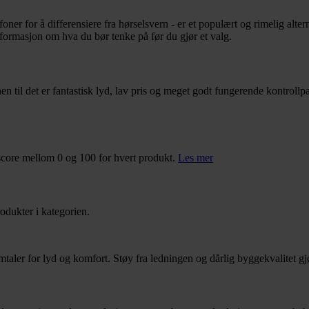
foner for å differensiere fra hørselsvern - er et populært og rimelig alt
informasjon om hva du bør tenke på før du gjør et valg.
n til det er fantastisk lyd, lav pris og meget godt fungerende kontroll
score mellom 0 og 100 for hvert produkt.
Les mer
odukter i kategorien.
aler for lyd og komfort. Støy fra ledningen og dårlig byggekvalitet gjør 