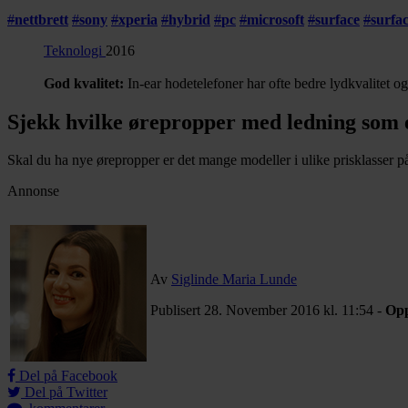
#
nettbrett
#
sony
#
xperia
#
hybrid
#
pc
#
microsoft
#
surface
#
surfa
Teknologi
2016
God kvalitet:
In-ear hodetelefoner har ofte bedre lydkvalitet og
Sjekk hvilke ørepropper med ledning som 
Skal du ha nye ørepropper er det mange modeller i ulike prisklasser 
Annonse
Av
Siglinde Maria Lunde
Publisert 28. November 2016 kl. 11:54 -
Opp
Del på Facebook
Del på Twitter