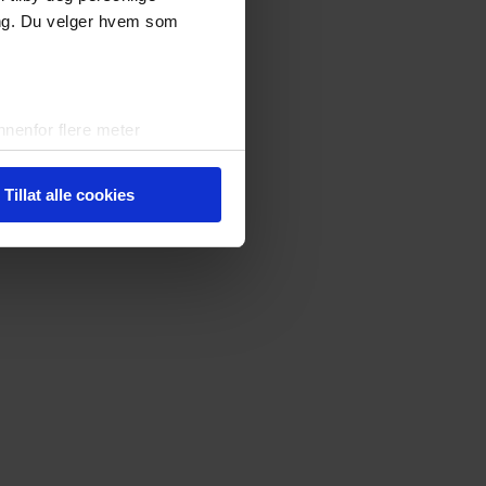
ing. Du velger hvem som
nenfor flere meter
vtrykk)
elge hvordan de skal brukes.
Tillat alle cookies
sler.
iale mediefunksjoner og for å
 med partnerne våre innen
u har gjort tilgjengelig for