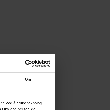
Om
tt, ved å bruke teknologi
n tilby deg personlige