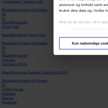
Corsendonk Christmas Ale
annonser og innhold samt an
Resultatet er basert på
2
tester.
bruker dine data og i hvilke h
92
Hvis du gir oss lov, vil vi ogs
Innhente informasjon 
Identifisere enheten d
Haandbryggeriet Norse Yule
Under
mer info
kan du lese 
Resultatet er basert på
3
tester.
Kun nødvendige cook
Du kan hele tiden endre eller
91
Vi bruker informasjonskapsler
analysere trafikken vår. Vi 
sosiale medier, annonsering 
Haandbryggeriet Fatlagret JuleStout (2019)
dem, eller som de har samlet
Resultatet er basert på
3
tester.
91