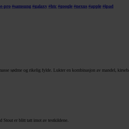
ce-pro
#
samsung
#
galaxy
#
htc
#
google
#
nexus
#
apple
#
ipad
masse sødme og rikelig fylde. Lukter en kombinasjon av mandel, kirseb
ut er blitt tatt imot av testkildene.