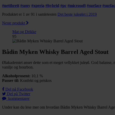
#
nettbrett
#
sony
#
xperia
#
hybrid
#
pc
#
microsoft
#
surface
#
surfa
Produktet er 1 av 91 i samletesten
Det beste juleølet i 2019
Neste produkt
Mat og Drikke
95
Bådin Myken Whisky Barrel Aged Stout
Ølakademiet anser dette som et meget vellykket juleøl. God balanse, 
vanilje og bourbon.
Alkoholprosent:
10,1 %
Passer til:
Konfekt og peiskos
Del på Facebook
Del på Twitter
kommentarer
Under kan du lese mer om hvordan Bådin Myken Whisky Barrel Aged Sto