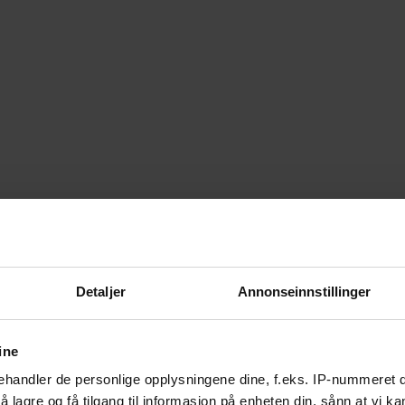
Detaljer
Annonseinnstillinger
ine
handler de personlige opplysningene dine, f.eks. IP-nummeret di
 lagre og få tilgang til informasjon på enheten din, sånn at vi ka