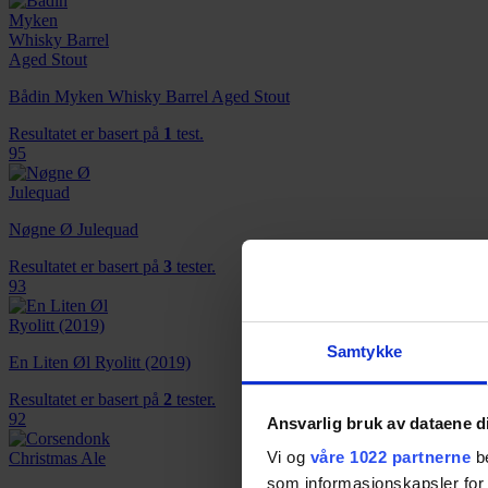
Bådin Myken Whisky Barrel Aged Stout
Resultatet er basert på
1
test.
95
Nøgne Ø Julequad
Resultatet er basert på
3
tester.
93
Samtykke
En Liten Øl Ryolitt (2019)
Resultatet er basert på
2
tester.
92
Ansvarlig bruk av dataene d
Vi og
våre 1022 partnerne
be
som informasjonskapsler for å