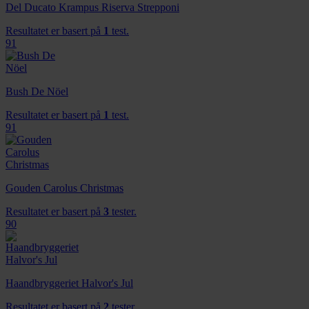
Del Ducato Krampus Riserva Strepponi
Resultatet er basert på
1
test.
91
Bush De Nöel
Resultatet er basert på
1
test.
91
Gouden Carolus Christmas
Resultatet er basert på
3
tester.
90
Haandbryggeriet Halvor's Jul
Resultatet er basert på
2
tester.