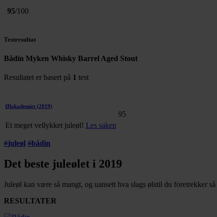
95
/100
Testresultat
Bådin Myken Whisky Barrel Aged Stout
Resultatet er basert på
1
test
Ølakademiet
(2019)
95
Et meget vellykket juleøl!
Les saken
#
juleøl
#
bådin
Det beste juleølet i 2019
Juleøl kan være så mangt, og uansett hva slags ølstil du foretrekker så 
RESULTATER