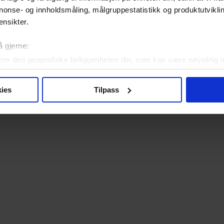
nonse- og innholdsmåling, målgruppestatistikk og produktutvikl
ensikter.
å gjerne:
om den geografiske beliggenheten din, som kan være nøyaktig in
in ved å aktivt skanne den for bestemte karakteristikker (fingera
om hvordan dine personlige data behandles og hvordan du kan v
ies
Tilpass
 trekke tilbake ditt samtykke fra erklæringen om informasjonskap
 for å gi innhold og annonser et personlig preg, for å levere sos
deler dessuten informasjon om hvordan du bruker nettstedet vårt,
og analysearbeid, som kan kombinere den med annen informasjon d
 inn gjennom din bruk av tjenestene deres.