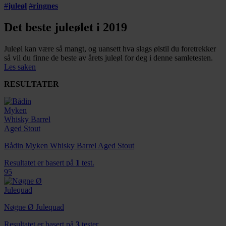
#
juleøl
#
ringnes
Det beste juleølet i 2019
Juleøl kan være så mangt, og uansett hva slags ølstil du foretrekker
så vil du finne de beste av årets juleøl for deg i denne samletesten.
Les saken
RESULTATER
Bådin Myken Whisky Barrel Aged Stout
Resultatet er basert på
1
test.
95
Nøgne Ø Julequad
Resultatet er basert på
3
tester.