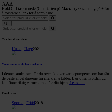
Hold Ctrl-tasten nede (Cmd-tasten på Mac). Trykk samtidig på + for
å forstørre eller - for å forminske.
Mest lest denne uken
Hus og Hage
2021
Varmepumpene du bør vurdere nå
I denne samletesten får du oversikt over varmepumpene som har fått
de beste anbefalingene fra anerkjente kilder. Lær også hvordan du
kan finne riktig varmepumpe for ditt hjem.
Les saken
Populær nå
Sport og Fritid
2018