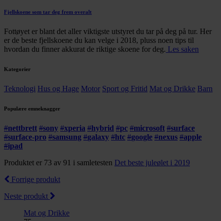
Fjellskoene som tar deg frem overalt
Fottøyet er blant det aller viktigste utstyret du tar på deg på tur. Her
er de beste fjellskoene du kan velge i 2018, pluss noen tips til
hvordan du finner akkurat de riktige skoene for deg.
Les saken
Kategorier
Teknologi
Hus og Hage
Motor
Sport og Fritid
Mat og Drikke
Barn
Populære emneknagger
#
nettbrett
#
sony
#
xperia
#
hybrid
#
pc
#
microsoft
#
surface
#
surface-pro
#
samsung
#
galaxy
#
htc
#
google
#
nexus
#
apple
#
ipad
Produktet er 73 av 91 i samletesten
Det beste juleølet i 2019
Forrige produkt
Neste produkt
Mat og Drikke