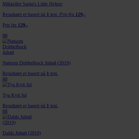
dessuten informasjon om hvordan du bruker nettstedet
Mikkeller Santa's Little Helper
vårt, med partnerne våre innen sosiale medier,
Resultatet er basert på
1
test.
Pris fra
129,-
annonsering og analysearbeid, som kan kombinere den
med annen informasjon du har gjort tilgjengelig for dem,
Pris fra
129,-
eller som de har samlet inn gjennom din bruk av
88
tjenestene deres.
Nøisom Dobbelbock Juleøl (2019)
Resultatet er basert på
1
test.
88
Tya Kvit Jul
Resultatet er basert på
1
test.
88
Dahls Juleøl (2019)