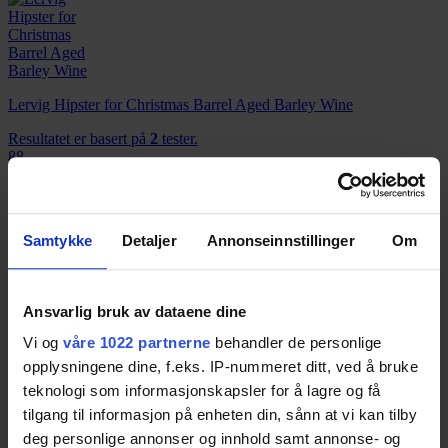
Lervig Hipster for Christmas Barrel Aged Barley Wine
Resultatet er basert på
2
tester.
88
Wettre Julekula Juleøl
Samtykke
Detaljer
Annonseinnstillinger
Om
Resultatet er basert på
2
tester.
88
Ansvarlig bruk av dataene dine
Vi og
våre 1022 partnerne
behandler de personlige
opplysningene dine, f.eks. IP-nummeret ditt, ved å bruke
Kaapse Brouwers Klaas Christmas Ale
teknologi som informasjonskapsler for å lagre og få
tilgang til informasjon på enheten din, sånn at vi kan tilby
Resultatet er basert på
2
tester.
88
deg personlige annonser og innhold samt annonse- og