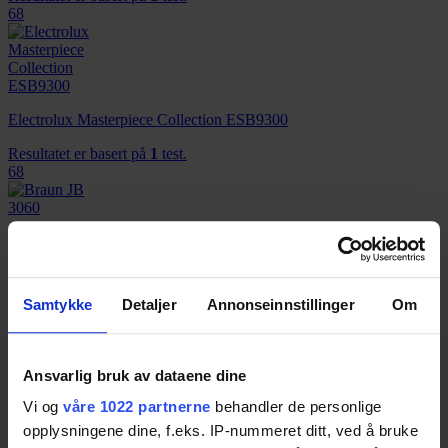
68
Electrolux Masterpiece Collection ESB9300
Resultatet er basert på
1
test.
68
Braun JB 3060
Resultatet er basert på
3
tester.
66
Samtykke
Detaljer
Annonseinnstillinger
Om
Ansvarlig bruk av dataene dine
KitchenAid Artisan 5KSB5553
Vi og
våre 1022 partnerne
behandler de personlige
Resultatet er basert på
3
tester.
opplysningene dine, f.eks. IP-nummeret ditt, ved å bruke
65