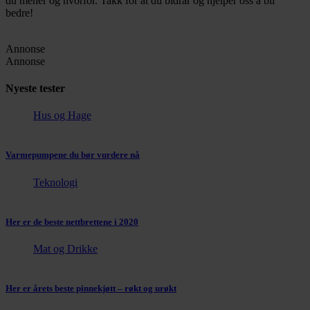
du mener og hvorfor. Takk for at du bidrar og hjelper oss å bli
bedre!
Annonse
Annonse
Nyeste tester
Hus og Hage
Varmepumpene du bør vurdere nå
Teknologi
Her er de beste nettbrettene i 2020
Mat og Drikke
Her er årets beste pinnekjøtt – røkt og urøkt