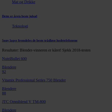
Mat og Drikke
Dette er årets beste juleøl
Teknologi
Sony lager fremdeles de beste trådløse hodetelefonene
Resultater: Blender-vinneren er kåret! Sjekk 2018-testen
NutriBullet 600
Blendere
92
Vitamix Professional Series 750 Blender
Blendere
88
JTC Omniblend V TM-800
Blendere