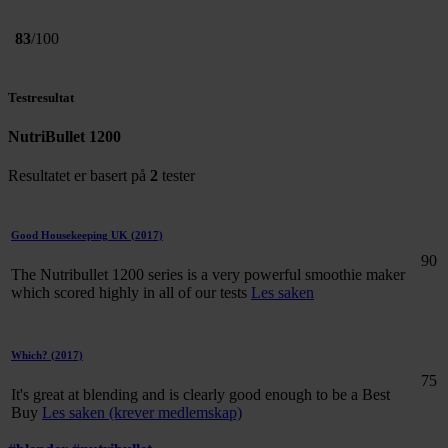
83
/100
Testresultat
NutriBullet 1200
Resultatet er basert på
2
tester
Good Housekeeping UK
(2017)
90
The Nutribullet 1200 series is a very powerful smoothie maker
which scored highly in all of our tests
Les saken
Which?
(2017)
75
It's great at blending and is clearly good enough to be a Best
Buy
Les saken (krever medlemskap)