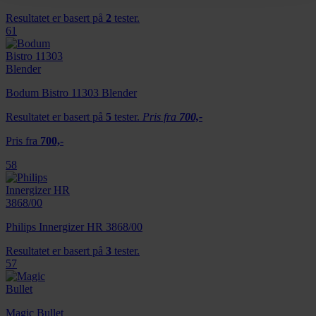
annonser et personlig preg, for å levere sosiale
Resultatet er basert på
2
tester.
61
mediefunksjoner og for å analysere trafikken vår. Vi deler
dessuten informasjon om hvordan du bruker nettstedet
vårt, med partnerne våre innen sosiale medier,
annonsering og analysearbeid, som kan kombinere den
Bodum Bistro 11303 Blender
med annen informasjon du har gjort tilgjengelig for dem,
Resultatet er basert på
5
tester.
Pris fra
700,-
eller som de har samlet inn gjennom din bruk av
tjenestene deres.
Pris fra
700,-
58
Philips Innergizer HR 3868/00
Resultatet er basert på
3
tester.
57
Magic Bullet