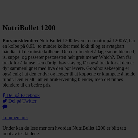
NutriBullet 1200
Porsjonsblender:
NutriBullet 1200 leverer en motor på 1200W, har
en kolbe på 0,9L, to mindre kolber med lokk til og et avtagbart
håndtak til de minste kolbene. Den er utmerket å lage smoothie med,
is, suppe, og passerer pestotesten helt greit mener Which?. Den får
trekk for å knuse isen dårlig, høy støy og får også trekk for at den er
dyr sammenlignet med hva den bør levere. Goodhousekeeping er
også enig i at den er dyr og legger til at koppene er klumpete å holde
rundt. Den er alt i alt en brukervennlig blender, men det finnes
blendere til en bedre pris.
Del på Facebook
Del på Twitter
kommentarer
Under kan du lese mer om hvordan NutriBullet 1200 er blitt tatt
imot av testkildene.