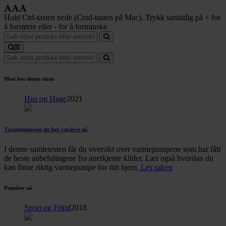
Hold Ctrl-tasten nede (Cmd-tasten på Mac). Trykk samtidig på + for
å forstørre eller - for å forminske.
Mest lest denne uken
Hus og Hage
2021
Varmepumpene du bør vurdere nå
I denne samletesten får du oversikt over varmepumpene som har fått
de beste anbefalingene fra anerkjente kilder. Lær også hvordan du
kan finne riktig varmepumpe for ditt hjem.
Les saken
Populær nå
Sport og Fritid
2018