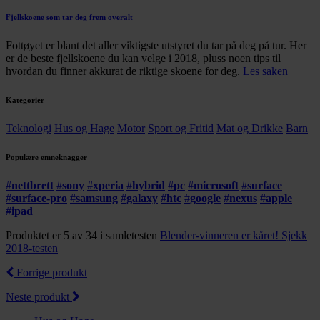
Fjellskoene som tar deg frem overalt
Fottøyet er blant det aller viktigste utstyret du tar på deg på tur. Her
er de beste fjellskoene du kan velge i 2018, pluss noen tips til
hvordan du finner akkurat de riktige skoene for deg.
Les saken
Kategorier
Teknologi
Hus og Hage
Motor
Sport og Fritid
Mat og Drikke
Barn
Populære emneknagger
#
nettbrett
#
sony
#
xperia
#
hybrid
#
pc
#
microsoft
#
surface
#
surface-pro
#
samsung
#
galaxy
#
htc
#
google
#
nexus
#
apple
#
ipad
Produktet er 5 av 34 i samletesten
Blender-vinneren er kåret! Sjekk
2018-testen
Forrige produkt
Neste produkt