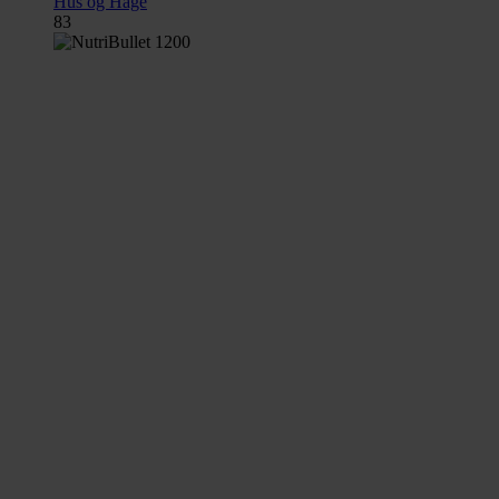
Hus og Hage
83