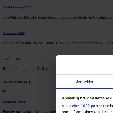
Trusted Reviews
(2016)
The Onkyo H500BT sound decent, but they're let down by Bluetooth 
TechRadar
(2016)
With wireless and Hi-Res Audio, Onkyo's latest headphones will ple
Stuff UK
(2017)
It's not often you get Hi-Res audio and Bluetooth wireless from the s
Samtykke
Vis alle tester (
+3
)
Ansvarlig bruk av dataene d
Pocket-lint
(2016)
Vi og
våre 1022 partnerne
be
75
Punchy meets plasticky
Les saken
som informasjonskapsler for å