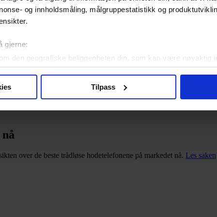
nonse- og innholdsmåling, målgruppestatistikk og produktutvikl
ensikter.
å gjerne:
om den geografiske beliggenheten din, som kan være nøyaktig in
in ved å aktivt skanne den for bestemte karakteristikker (fingera
om hvordan dine personlige data behandles og hvordan du kan v
60
ies
Tilpass
 trekke tilbake ditt samtykke fra erklæringen om informasjonskap
r dårlig og koster for mye.
Les saken
 for å gi innhold og annonser et personlig preg, for å levere sos
deler dessuten informasjon om hvordan du bruker nettstedet vårt,
 nå
og analysearbeid, som kan kombinere den med annen informasjon d
 inn gjennom din bruk av tjenestene deres.
rsikten over de beste trådløse hodetelefonene på markedet nå.
Les saken