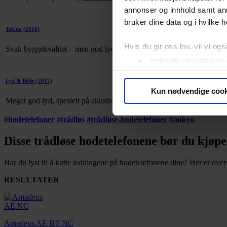
annonser og innhold samt an
bruker dine data og i hvilke h
Tek.no
(2016)
67
Hvis du gir oss lov, vil vi ogs
Svak byggekvalitet – men god lyd
Les saken
Innhente informasjon 
Identifisere enheten d
Lyd & Bilde
(2017)
Under
mer info
kan du lese 
Kun nødvendige cook
Du kan hele tiden endre eller
Meget god lyd, spesielt på akustisk musikk. Men hodetelefonene sitte
#
hodetelefoner
#
trådløs
#
trådløse-hodetelefoner
#
onkyo
Vi bruker informasjonskapsler
analysere trafikken vår. Vi 
Disse trådløse hodetelefonene bør du kjøpe
sosiale medier, annonsering 
dem, eller som de har samlet
Har du lyst til å kutte ledningene på hodetelefonene dine? Her er ove
RESULTATER
Amadeus AE BT NC