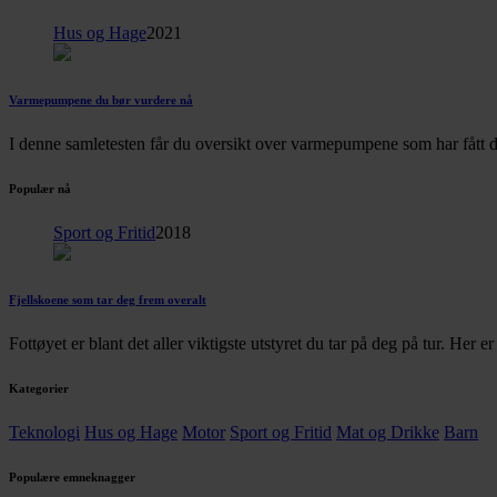
Hus og Hage
2021
Varmepumpene du bør vurdere nå
I denne samletesten får du oversikt over varmepumpene som har fått d
Populær nå
Sport og Fritid
2018
Fjellskoene som tar deg frem overalt
Fottøyet er blant det aller viktigste utstyret du tar på deg på tur. Her 
Kategorier
Teknologi
Hus og Hage
Motor
Sport og Fritid
Mat og Drikke
Barn
Populære emneknagger