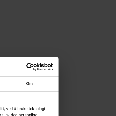
Om
tt, ved å bruke teknologi
n tilby deg personlige