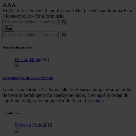
Hold Ctrl-tasten nede (Cmd-tasten på Mac). Trykk samtidig på + for
å forstørre eller - for å forminske.
Mest lest denne uken
Hus og Hage
2021
Varmepumpene du bør vurdere nå
I denne samletesten får du oversikt over varmepumpene som har fått
de beste anbefalingene fra anerkjente kilder. Lær også hvordan du
kan finne riktig varmepumpe for ditt hjem.
Les saken
Populær nå
Sport og Fritid
2018