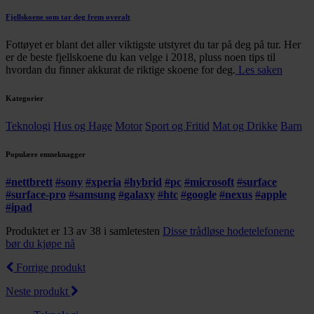
Fjellskoene som tar deg frem overalt
Fottøyet er blant det aller viktigste utstyret du tar på deg på tur. Her
er de beste fjellskoene du kan velge i 2018, pluss noen tips til
hvordan du finner akkurat de riktige skoene for deg.
Les saken
Kategorier
Teknologi
Hus og Hage
Motor
Sport og Fritid
Mat og Drikke
Barn
Populære emneknagger
#
nettbrett
#
sony
#
xperia
#
hybrid
#
pc
#
microsoft
#
surface
#
surface-pro
#
samsung
#
galaxy
#
htc
#
google
#
nexus
#
apple
#
ipad
Produktet er 13 av 38 i samletesten
Disse trådløse hodetelefonene
bør du kjøpe nå
Forrige produkt
Neste produkt