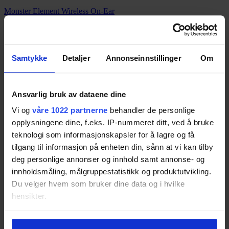
Monster Element Wireless On-Ear
Resultatet er basert på
3
tester.
Pris fra
1 990,-
Pris fra
1 990,-
Samtykke
Detaljer
Annonseinnstillinger
Om
74
Ansvarlig bruk av dataene dine
Jabra Move Wireless
Vi og
våre 1022 partnerne
behandler de personlige
Resultatet er basert på
15
tester.
opplysningene dine, f.eks. IP-nummeret ditt, ved å bruke
73
teknologi som informasjonskapsler for å lagre og få
tilgang til informasjon på enheten din, sånn at vi kan tilby
deg personlige annonser og innhold samt annonse- og
Samsung Level Over Wireless
innholdsmåling, målgruppestatistikk og produktutvikling.
Du velger hvem som bruker dine data og i hvilke
Resultatet er basert på
12
tester.
Pris fra
419,-
hensikter.
Pris fra
419,-
Hvis du gir oss lov, vil vi også gjerne:
73