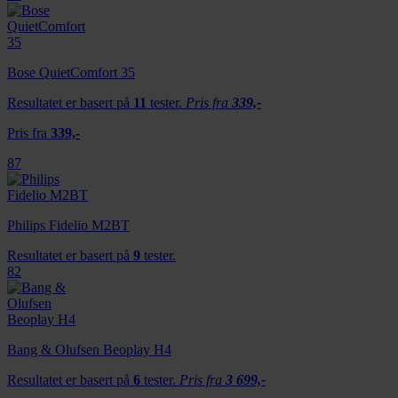
Bose QuietComfort 35
Resultatet er basert på
11
tester.
Pris fra
339,-
Pris fra
339,-
87
Philips Fidelio M2BT
Resultatet er basert på
9
tester.
82
Bang & Olufsen Beoplay H4
Resultatet er basert på
6
tester.
Pris fra
3 699,-