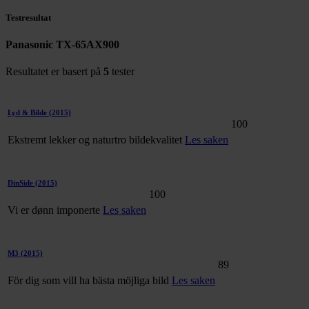
Testresultat
Panasonic TX-65AX900
Resultatet er basert på
5
tester
Lyd & Bilde
(2015)
100
Ekstremt lekker og naturtro bildekvalitet
Les saken
DinSide
(2015)
100
Vi er dønn imponerte
Les saken
M3
(2015)
89
För dig som vill ha bästa möjliga bild
Les saken