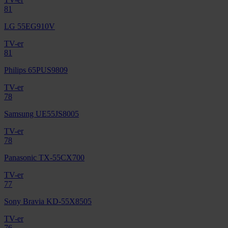
81
LG 55EG910V
TV-er
81
Philips 65PUS9809
TV-er
78
Samsung UE55JS8005
TV-er
78
Panasonic TX-55CX700
TV-er
77
Sony Bravia KD-55X8505
TV-er
76