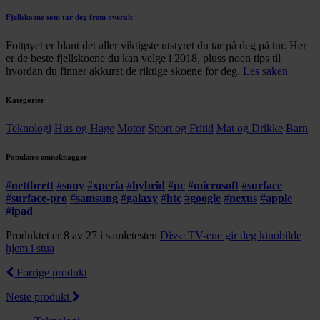
Fjellskoene som tar deg frem overalt
Fottøyet er blant det aller viktigste utstyret du tar på deg på tur. Her
er de beste fjellskoene du kan velge i 2018, pluss noen tips til
hvordan du finner akkurat de riktige skoene for deg.
Les saken
Kategorier
Teknologi
Hus og Hage
Motor
Sport og Fritid
Mat og Drikke
Barn
Populære emneknagger
#
nettbrett
#
sony
#
xperia
#
hybrid
#
pc
#
microsoft
#
surface
#
surface-pro
#
samsung
#
galaxy
#
htc
#
google
#
nexus
#
apple
#
ipad
Produktet er 8 av 27 i samletesten
Disse TV-ene gir deg kinobilde
hjem i stua
Forrige produkt
Neste produkt