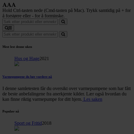
Hold Ctrl-tasten nede (Cmd-tasten på Mac). Trykk samtidig på + for
å forstørre eller - for å forminske.
Mest lest denne uken
Hus og Hage
2021
Varmepumpene du bør vurdere nå
I denne samletesten får du oversikt over varmepumpene som har fått
de beste anbefalingene fra anerkjente kilder. Lær også hvordan du
kan finne riktig varmepumpe for ditt hjem.
Les saken
Populær nå
Sport og Fritid
2018