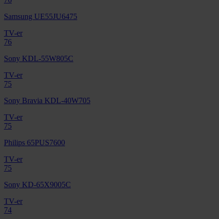
Samsung UE55JU6475
TV-er
76
Sony KDL-55W805C
TV-er
75
Sony Bravia KDL-40W705
TV-er
75
Philips 65PUS7600
TV-er
75
Sony KD-65X9005C
TV-er
74