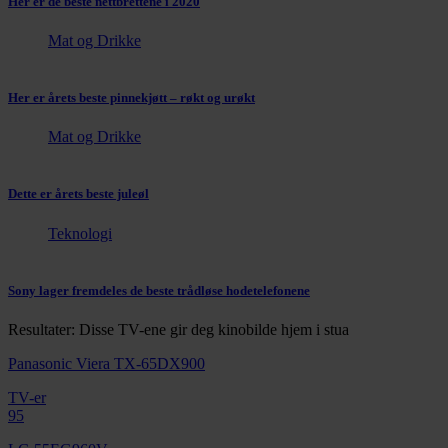
Her er de beste nettbrettene i 2020
Mat og Drikke
Her er årets beste pinnekjøtt – røkt og urøkt
Mat og Drikke
Dette er årets beste juleøl
Teknologi
Sony lager fremdeles de beste trådløse hodetelefonene
Resultater: Disse TV-ene gir deg kinobilde hjem i stua
Panasonic Viera TX-65DX900
TV-er
95