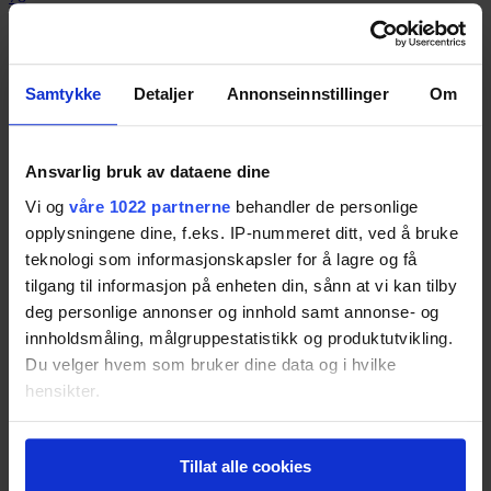
Panasonic TX-55CX700
Samtykke
Detaljer
Annonseinnstillinger
Om
Resultatet er basert på
7
tester.
77
Ansvarlig bruk av dataene dine
Vi og
våre 1022 partnerne
behandler de personlige
Sony Bravia KD-55X8505
opplysningene dine, f.eks. IP-nummeret ditt, ved å bruke
Resultatet er basert på
11
tester.
teknologi som informasjonskapsler for å lagre og få
76
tilgang til informasjon på enheten din, sånn at vi kan tilby
deg personlige annonser og innhold samt annonse- og
innholdsmåling, målgruppestatistikk og produktutvikling.
Samsung UE55JU6475
Du velger hvem som bruker dine data og i hvilke
Resultatet er basert på
3
tester.
hensikter.
76
Hvis du gir oss lov, vil vi også gjerne:
Tillat alle cookies
Innhente informasjon om den geografiske
Sony KDL-55W805C