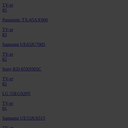
TV-er
85
Panasonic TX-65AX900
TV-er
83
Samsung UE65JU7005
TV-er
82
Sony KD-65X9305C
TV-er
82
LG 55EG920V
TV-er
81
Samsung UE55JU6515
TV-er