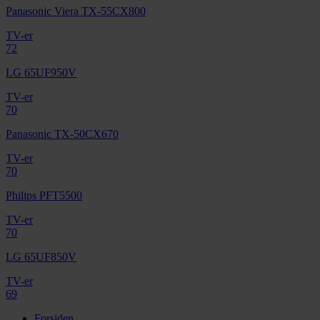
Panasonic Viera TX-55CX800
TV-er
72
LG 65UF950V
TV-er
70
Panasonic TX-50CX670
TV-er
70
Philips PFT5500
TV-er
70
LG 65UF850V
TV-er
69
Forsiden