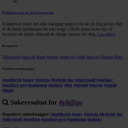
Fjellskoene som tar deg frem overalt
Fottøyet er blant det aller viktigste utstyret du tar på deg på tur. Her
er de beste fjellskoene du kan velge i 2018, pluss noen tips til
hvordan du finner akkurat de riktige skoene for deg.
Les saken
Kategorier
Teknologi
Hus og Hage
Motor
Sport og Fritid
Mat og Drikke
Barn
Populære emneknagger
#
nettbrett
#
sony
#
xperia
#
hybrid
#
pc
#
microsoft
#
surface
#
surface-pro
#
samsung
#
galaxy
#
htc
#
google
#
nexus
#
apple
#
ipad
Søkeresultat for
#
philips
Populære emneknagger:
#
nettbrett
#
sony
#
xperia
#
hybrid
#
pc
#
microsoft
#
surface
#
surface-pro
#
samsung
#
galaxy