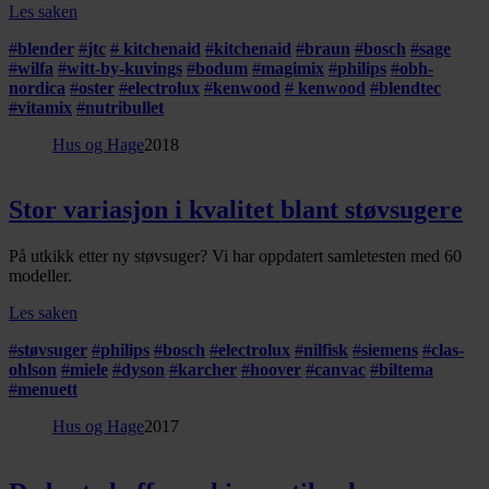
Les saken
#
blender
#
jtc
#
kitchenaid
#
kitchenaid
#
braun
#
bosch
#
sage
#
wilfa
#
witt-by-kuvings
#
bodum
#
magimix
#
philips
#
obh-
nordica
#
oster
#
electrolux
#
kenwood
#
kenwood
#
blendtec
#
vitamix
#
nutribullet
Hus og Hage
2018
Stor variasjon i kvalitet blant støvsugere
På utkikk etter ny støvsuger? Vi har oppdatert samletesten med 60
modeller.
Les saken
#
støvsuger
#
philips
#
bosch
#
electrolux
#
nilfisk
#
siemens
#
clas-
ohlson
#
miele
#
dyson
#
karcher
#
hoover
#
canvac
#
biltema
#
menuett
Hus og Hage
2017