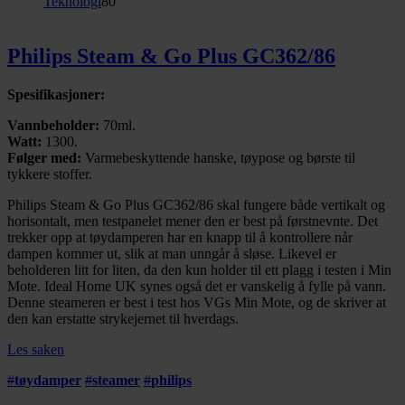
Teknologi
80
Philips Steam & Go Plus GC362/86
Spesifikasjoner:
Vannbeholder:
70ml.
Watt:
1300.
Følger med:
Varmebeskyttende hanske, tøypose og børste til
tykkere stoffer.
Philips Steam & Go Plus GC362/86 skal fungere både vertikalt og
horisontalt, men testpanelet mener den er best på førstnevnte. Det
trekker opp at tøydamperen har en knapp til å kontrollere når
dampen kommer ut, slik at man unngår å sløse. Likevel er
beholderen litt for liten, da den kun holder til ett plagg i testen i Min
Mote. Ideal Home UK synes også det er vanskelig å fylle på vann.
Denne steameren er best i test hos VGs Min Mote, og de skriver at
den kan erstatte strykejernet til hverdags.
Les saken
#
tøydamper
#
steamer
#
philips