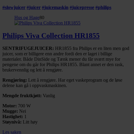
#
slowjuicer
#
juicer
#
juicemaskin
#
juicepresse
#
philips
Hus og Hage
80
Philips Viva Collection HR1855
SENTRIFUGEJUICER:
HR1855 fra Philips er en liten men god
juicer, som er billigere enn andre fordi den er laget i billige
materialer. Både DinSide og Tænk mener du får svært mye for
pengene om du går for Philips HR1855. Blant annet er den rask,
brukervennlig og lett å rengjøre.
Rengjøring:
Lett å rengjøre. Har eget vaskeprogram og de løse
delene kan gå i oppvaskmaskinen.
Mengde fruktkjøtt:
Vanlig
Motor:
700 W
Mugge:
Nei
Hastighet:
1
Støynivå:
Litt høy
Les saken