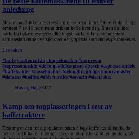
De beste kaffemaskinene til enhver
anledning
Nordmenn drikker nest mest kaffe i verden, kun slått av Finland, og
omtrent 7 av 10 nordmenn drikker kaffe hver dag. Enten du liker
kaffe fra trakter, espresso eller kapselkaffe, vil du i denne store
samletesten finne oversikt over det ypperste som finnes på markedet.
Les saken
#
kaffe
#
kaffemaskin
#
kapselmaskin
#
nespresso
#
espressomaskin
#
delongi
#
dolce-gusto
#
bosch
#
espresso
#
miele
#
kaffetrakter
#
russellhobbs
#
delonghi
#
philips
#
moccamaster
#
siemens
#
melitta
#
obh-nordica
#
severin
#
electrolux
Hus og Hage
2017
Kamp om topplasseringen i test av
kaffetraktere
Trakting er den mest populære måten å lage kaffe her til lands, da
hele 7 av 10 har en hjemme. Dersom du ønsker å bli en av dem, får