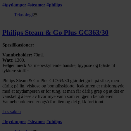
#
tøydamper
#
steamer
#
philips
Teknologi
25
Philips Steam & Go Plus GC363/30
Spesifikasjoner:
Vannbeholder:
70ml.
Watt:
1300.
Følger med:
Varmebeskyttende hanske, tøypose og børste til
tykkere stoffer.
Philips Steam & Go Plus GC363/30 gjør det greit på silke, men
dårlig på lin, viskose og bomullsskjorte. Icakuriren er misfornøyde
med at tøydamperen er for tung, at man får dårlig grep og at det er
vanskelig å lese av hvor mye vann som er igjen i beholderen.
Vannebeholderen er også for liten og det gikk fort tomt.
Les saken
#
tøydamper
#
steamer
#
philips