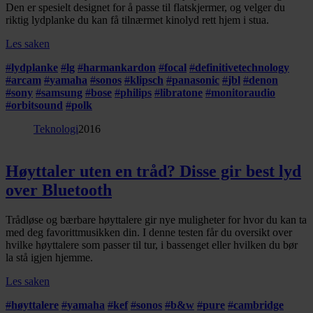
Den er spesielt designet for å passe til flatskjermer, og velger du
riktig lydplanke du kan få tilnærmet kinolyd rett hjem i stua.
Les saken
#
lydplanke
#
lg
#
harmankardon
#
focal
#
definitivetechnology
#
arcam
#
yamaha
#
sonos
#
klipsch
#
panasonic
#
jbl
#
denon
#
sony
#
samsung
#
bose
#
philips
#
libratone
#
monitoraudio
#
orbitsound
#
polk
Teknologi
2016
Høyttaler uten en tråd? Disse gir best lyd
over Bluetooth
Trådløse og bærbare høyttalere gir nye muligheter for hvor du kan ta
med deg favorittmusikken din. I denne testen får du oversikt over
hvilke høyttalere som passer til tur, i bassenget eller hvilken du bør
la stå igjen hjemme.
Les saken
#
høyttalere
#
yamaha
#
kef
#
sonos
#
b&w
#
pure
#
cambridge