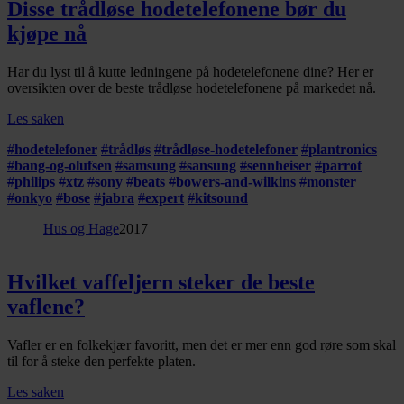
Disse trådløse hodetelefonene bør du
kjøpe nå
Har du lyst til å kutte ledningene på hodetelefonene dine? Her er
oversikten over de beste trådløse hodetelefonene på markedet nå.
Les saken
#
hodetelefoner
#
trådløs
#
trådløse-hodetelefoner
#
plantronics
#
bang-og-olufsen
#
samsung
#
sansung
#
sennheiser
#
parrot
#
philips
#
xtz
#
sony
#
beats
#
bowers-and-wilkins
#
monster
#
onkyo
#
bose
#
jabra
#
expert
#
kitsound
Hus og Hage
2017
Hvilket vaffeljern steker de beste
vaflene?
Vafler er en folkekjær favoritt, men det er mer enn god røre som skal
til for å steke den perfekte platen.
Les saken