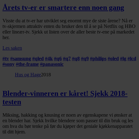
Årets tv-er er smartere enn noen gang
Visste du at tv-er har utviklet seg enormt mye de siste årene? Nå er
tv-skjermen attraktiv enten du bruker den til å se på Netflix og HBO
eller lineær-tv. Sjekk ut listen over de aller beste tv-ene på markedet
her.
Les saken
#
tv
#
samsung
#
qled
#
4k
#
q6
#
q7
#
q8
#
q9
#
philips
#
oled
#
lg
#
lcd
#
sony
#
the-frame
#
panasonic
Hus og Hage
2018
Blender-vinneren er kåret! Sjekk 2018-
testen
Miksing, hakking og knusing er noen av egenskapene vi ønsker at
en blender har. Sjekk hvilke blendere som passer til din bruk og les
om hva du bør tenke på før du kjøper det geniale kjøkkenapparatet
til ditt hjem.