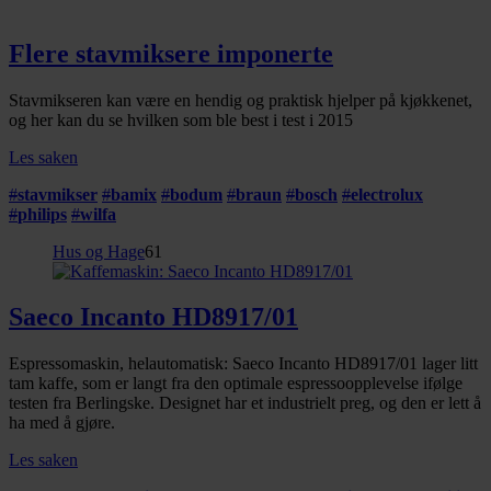
Flere stavmiksere imponerte
Stavmikseren kan være en hendig og praktisk hjelper på kjøkkenet,
og her kan du se hvilken som ble best i test i 2015
Les saken
#
stavmikser
#
bamix
#
bodum
#
braun
#
bosch
#
electrolux
#
philips
#
wilfa
Hus og Hage
61
Saeco Incanto HD8917/01
Espressomaskin, helautomatisk: Saeco Incanto HD8917/01 lager litt
tam kaffe, som er langt fra den optimale espressoopplevelse ifølge
testen fra Berlingske. Designet har et industrielt preg, og den er lett å
ha med å gjøre.
Les saken