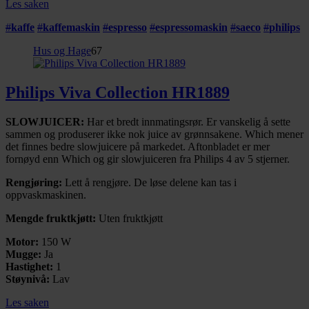
Les saken
#
kaffe
#
kaffemaskin
#
espresso
#
espressomaskin
#
saeco
#
philips
Hus og Hage
67
Philips Viva Collection HR1889
SLOWJUICER:
Har et bredt innmatingsrør. Er vanskelig å sette
sammen og produserer ikke nok juice av grønnsakene. Which mener
det finnes bedre slowjuicere på markedet. Aftonbladet er mer
fornøyd enn Which og gir slowjuiceren fra Philips 4 av 5 stjerner.
Rengjøring:
Lett å rengjøre. De løse delene kan tas i
oppvaskmaskinen.
Mengde fruktkjøtt:
Uten fruktkjøtt
Motor:
150 W
Mugge:
Ja
Hastighet:
1
Støynivå:
Lav
Les saken