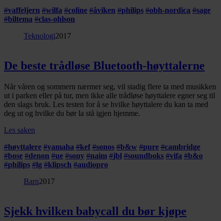
#
vaffeljern
#
wilfa
#
coline
#
åviken
#
philips
#
obh-nordica
#
sage
#
biltema
#
clas-ohlson
Teknologi
2017
De beste trådløse Bluetooth-høyttalerne
Når våren og sommern nærmer seg, vil stadig flere ta med musikken
ut i parken eller på tur, men ikke alle trådløse høyttalere egner seg til
den slags bruk. Les testen for å se hvilke høyttalere du kan ta med
deg ut og hvilke du bør la stå igjen hjemme.
Les saken
#
høyttalere
#
yamaha
#
kef
#
sonos
#
b&w
#
pure
#
cambridge
#
bose
#
denon
#
ue
#
sony
#
naim
#
jbl
#
soundboks
#
vifa
#
b&o
#
philips
#
lg
#
klipsch
#
audiopro
Barn
2017
Sjekk hvilken babycall du bør kjøpe