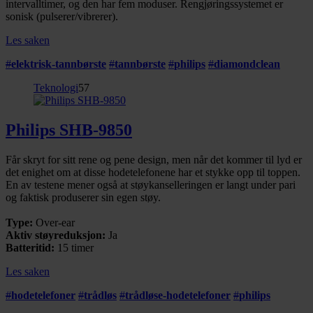
intervalltimer, og den har fem moduser. Rengjøringssystemet er
sonisk (pulserer/vibrerer).
Les saken
#
elektrisk-tannbørste
#
tannbørste
#
philips
#
diamondclean
Teknologi
57
Philips SHB-9850
Får skryt for sitt rene og pene design, men når det kommer til lyd er
det enighet om at disse hodetelefonene har et stykke opp til toppen.
En av testene mener også at støykanselleringen er langt under pari
og faktisk produserer sin egen støy.
Type:
Over-ear
Aktiv støyreduksjon:
Ja
Batteritid:
15 timer
Les saken
#
hodetelefoner
#
trådløs
#
trådløse-hodetelefoner
#
philips