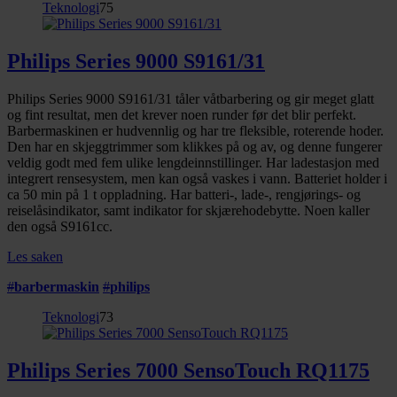
Teknologi
75
Philips Series 9000 S9161/31
Philips Series 9000 S9161/31 tåler våtbarbering og gir meget glatt
og fint resultat, men det krever noen runder før det blir perfekt.
Barbermaskinen er hudvennlig og har tre fleksible, roterende hoder.
Den har en skjeggtrimmer som klikkes på og av, og denne fungerer
veldig godt med fem ulike lengdeinnstillinger. Har ladestasjon med
integrert rensesystem, men kan også vaskes i vann. Batteriet holder i
ca 50 min på 1 t oppladning. Har batteri-, lade-, rengjørings- og
reiselåsindikator, samt indikator for skjærehodebytte. Noen kaller
den også S9161cc.
Les saken
#
barbermaskin
#
philips
Teknologi
73
Philips Series 7000 SensoTouch RQ1175