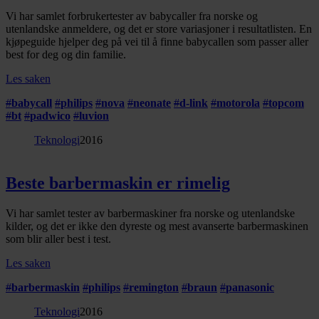
Vi har samlet forbrukertester av babycaller fra norske og
utenlandske anmeldere, og det er store variasjoner i resultatlisten. En
kjøpeguide hjelper deg på vei til å finne babycallen som passer aller
best for deg og din familie.
Les saken
#
babycall
#
philips
#
nova
#
neonate
#
d-link
#
motorola
#
topcom
#
bt
#
padwico
#
luvion
Teknologi
2016
Beste barbermaskin er rimelig
Vi har samlet tester av barbermaskiner fra norske og utenlandske
kilder, og det er ikke den dyreste og mest avanserte barbermaskinen
som blir aller best i test.
Les saken
#
barbermaskin
#
philips
#
remington
#
braun
#
panasonic
Teknologi
2016