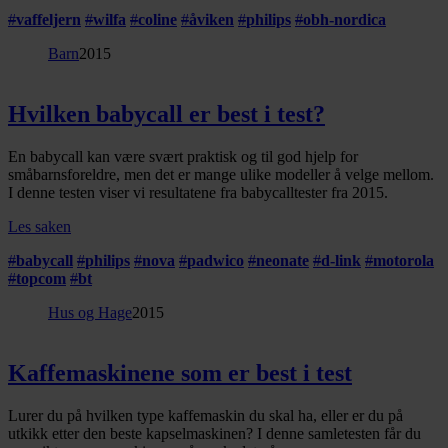
dessuten informasjon om hvordan du bruker nettstedet
#
vaffeljern
#
wilfa
#
coline
#
åviken
#
philips
#
obh-nordica
vårt, med partnerne våre innen sosiale medier,
Barn
2015
annonsering og analysearbeid, som kan kombinere den
med annen informasjon du har gjort tilgjengelig for dem,
eller som de har samlet inn gjennom din bruk av
Hvilken babycall er best i test?
tjenestene deres.
En babycall kan være svært praktisk og til god hjelp for
småbarnsforeldre, men det er mange ulike modeller å velge mellom.
I denne testen viser vi resultatene fra babycalltester fra 2015.
Les saken
#
babycall
#
philips
#
nova
#
padwico
#
neonate
#
d-link
#
motorola
#
topcom
#
bt
Hus og Hage
2015
Kaffemaskinene som er best i test
Lurer du på hvilken type kaffemaskin du skal ha, eller er du på
utkikk etter den beste kapselmaskinen? I denne samletesten får du