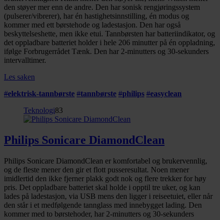
den støyer mer enn de andre. Den har sonisk rengjøringssystem
(pulserer/vibrerer), har én hastighetsinnstilling, én modus og
kommer med ett børstehode og ladestasjon. Den har også
beskyttelseshette, men ikke etui. Tannbørsten har batteriindikator, og
det oppladbare batteriet holder i hele 206 minutter på én oppladning,
ifølge Forbrugerrådet Tænk. Den har 2-minutters og 30-sekunders
intervalltimer.
Les saken
#
elektrisk-tannbørste
#
tannbørste
#
philips
#
easyclean
Teknologi
83
Philips Sonicare DiamondClean
Philips Sonicare DiamondClean er komfortabel og brukervennlig,
og de fleste mener den gir et flott pusseresultat. Noen mener
imidlertid den ikke fjerner plakk godt nok og flere trekker for høy
pris. Det oppladbare batteriet skal holde i opptil tre uker, og kan
lades på ladestasjon, via USB mens den ligger i reiseetuiet, eller når
den står i et medfølgende tannglass med innebygget lading. Den
kommer med to børstehoder, har 2-minutters og 30-sekunders