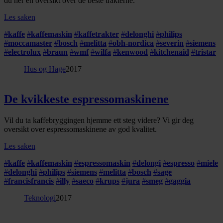
du her en oversikt over de beste trakterne.
Les saken
#
kaffe
#
kaffemaskin
#
kaffetrakter
#
delonghi
#
philips
#
moccamaster
#
bosch
#
melitta
#
obh-nordica
#
severin
#
siemens
#
electrolux
#
braun
#
wmf
#
wilfa
#
kenwood
#
kitchenaid
#
tristar
Hus og Hage
2017
De kvikkeste espressomaskinene
Vil du ta kaffebryggingen hjemme ett steg videre? Vi gir deg
oversikt over espressomaskinene av god kvalitet.
Les saken
#
kaffe
#
kaffemaskin
#
espressomaskin
#
delongi
#
espresso
#
miele
#
delonghi
#
philips
#
siemens
#
melitta
#
bosch
#
sage
#
francisfrancis
#
illy
#
saeco
#
krups
#
jura
#
smeg
#
gaggia
Teknologi
2017