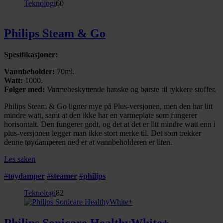
Teknologi
60
Philips Steam & Go
Spesifikasjoner:
Vannbeholder:
70ml.
Watt:
1000.
Følger med:
Varmebeskyttende hanske og børste til tykkere stoffer.
Philips Steam & Go ligner mye på Plus-versjonen, men den har litt
mindre watt, samt at den ikke har en varmeplate som fungerer
horisontalt. Den fungerer godt, og det at det er litt mindre watt enn i
plus-versjonen legger man ikke stort merke til. Det som trekker
denne tøydamperen ned er at vannbeholderen er liten.
Les saken
#
tøydamper
#
steamer
#
philips
Teknologi
82
Philips Sonicare HealthyWhite+