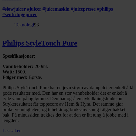
#
slowjuicer
#
juicer
#
juicemaskin
#
juicepresse
#
philips
#
sentrifugejuicer
Teknologi
93
Philips StyleTouch Pure
Spesifikasjoner:
Vannbeholder:
200ml.
Watt:
1500.
Følger med:
Børste.
Philips StyleTouch Pure har en jevn strøm av damp det er enkelt å få
gode resultater med. Den har en stor vannbeholder det er enkelt å
fylle vann på og tømme. Den har også en avkalkningsfunksjon.
Strykeresultatet får toppscore av Hem & Hyra. Det samme gjør
brukervennligheten, og tilbehør og bruksanvisning følger hakket
bak. På minussiden trekkes det for at den er litt tung å jobbe med i
lengden.
Les saken