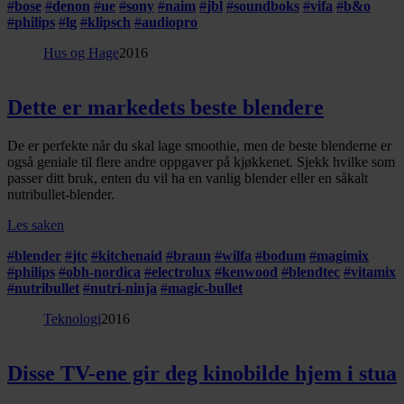
#
bose
#
denon
#
ue
#
sony
#
naim
#
jbl
#
soundboks
#
vifa
#
b&o
#
philips
#
lg
#
klipsch
#
audiopro
Hus og Hage
2016
Dette er markedets beste blendere
De er perfekte når du skal lage smoothie, men de beste blenderne er
også geniale til flere andre oppgaver på kjøkkenet. Sjekk hvilke som
passer ditt bruk, enten du vil ha en vanlig blender eller en såkalt
nutribullet-blender.
Les saken
#
blender
#
jtc
#
kitchenaid
#
braun
#
wilfa
#
bodum
#
magimix
#
philips
#
obh-nordica
#
electrolux
#
kenwood
#
blendtec
#
vitamix
#
nutribullet
#
nutri-ninja
#
magic-bullet
Teknologi
2016
Disse TV-ene gir deg kinobilde hjem i stua