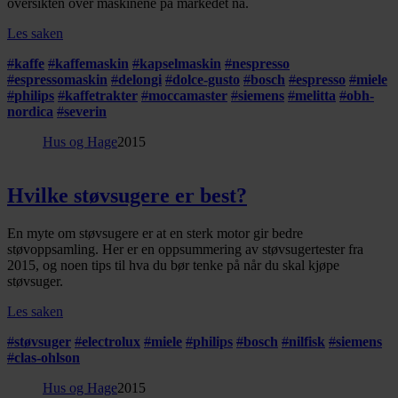
oversikten over maskinene på markedet nå.
Les saken
#
kaffe
#
kaffemaskin
#
kapselmaskin
#
nespresso
#
espressomaskin
#
delongi
#
dolce-gusto
#
bosch
#
espresso
#
miele
#
philips
#
kaffetrakter
#
moccamaster
#
siemens
#
melitta
#
obh-
nordica
#
severin
Hus og Hage
2015
Hvilke støvsugere er best?
En myte om støvsugere er at en sterk motor gir bedre
støvoppsamling. Her er en oppsummering av støvsugertester fra
2015, og noen tips til hva du bør tenke på når du skal kjøpe
støvsuger.
Les saken
#
støvsuger
#
electrolux
#
miele
#
philips
#
bosch
#
nilfisk
#
siemens
#
clas-ohlson
Hus og Hage
2015