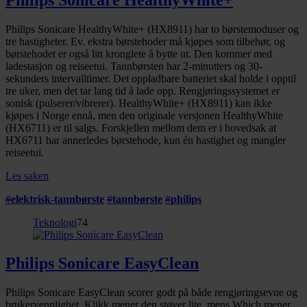
Philips Sonicare HealthyWhite+ (HX8911) har to børstemoduser og
tre hastigheter. Ev. ekstra børstehoder må kjøpes som tilbehør, og
børstehodet er også litt kronglete å bytte ut. Den kommer med
ladestasjon og reiseetui. Tannbørsten har 2-minutters og 30-
sekunders intervalltimer. Det oppladbare batteriet skal holde i opptil
tre uker, men det tar lang tid å lade opp. Rengjøringssystemet er
sonisk (pulserer/vibrerer). HealthyWhite+ (HX8911) kan ikke
kjøpes i Norge ennå, men den originale versjonen HealthyWhite
(HX6711) er til salgs. Forskjellen mellom dem er i hovedsak at
HX6711 har annerledes børstehode, kun én hastighet og mangler
reiseetui.
Les saken
#
elektrisk-tannbørste
#
tannbørste
#
philips
Teknologi
74
Philips Sonicare EasyClean
Philips Sonicare EasyClean scorer godt på både rengjøringsevne og
brukervennlighet. Klikk mener den støyer lite, mens Which mener