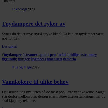
108
treff
Teknologi
2020
Tøydampere det ryker av
Synes du det er mye styr å stryke klær? Da kan en tøydamper være
noe for deg.
Les saken
#
tøydamper
#
steamer
#
point-pro
#
tefal
#
philips
#
steamery
#
grundig
#
singer
#
princess
#
menuett
#
emerio
Hus og Hage
2019
Vannkokere til ulike behov
Det skiller lite i kvaliteten på de mest populære vannkokerne. Valget
står derfor mellom pris, design eller nyttige tilleggsfunksjoner når du
skal kjøpe ny tekanne.