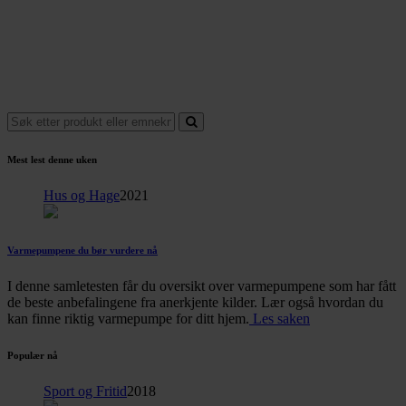
Mest lest denne uken
Hus og Hage
2021
Varmepumpene du bør vurdere nå
I denne samletesten får du oversikt over varmepumpene som har fått
de beste anbefalingene fra anerkjente kilder. Lær også hvordan du
kan finne riktig varmepumpe for ditt hjem.
Les saken
Populær nå
Sport og Fritid
2018