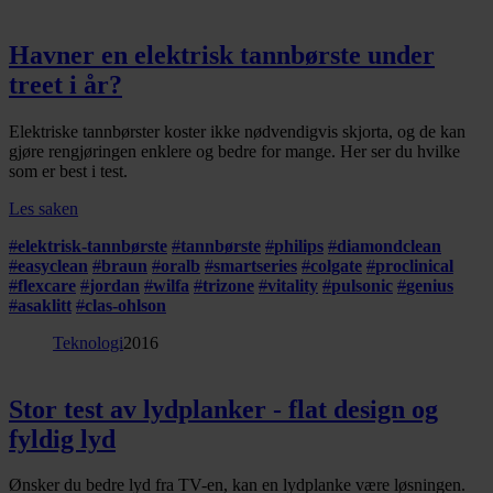
Havner en elektrisk tannbørste under
treet i år?
Elektriske tannbørster koster ikke nødvendigvis skjorta, og de kan
gjøre rengjøringen enklere og bedre for mange. Her ser du hvilke
som er best i test.
Les saken
#
elektrisk-tannbørste
#
tannbørste
#
philips
#
diamondclean
#
easyclean
#
braun
#
oralb
#
smartseries
#
colgate
#
proclinical
#
flexcare
#
jordan
#
wilfa
#
trizone
#
vitality
#
pulsonic
#
genius
#
asaklitt
#
clas-ohlson
Teknologi
2016
Stor test av lydplanker - flat design og
fyldig lyd
Ønsker du bedre lyd fra TV-en, kan en lydplanke være løsningen.