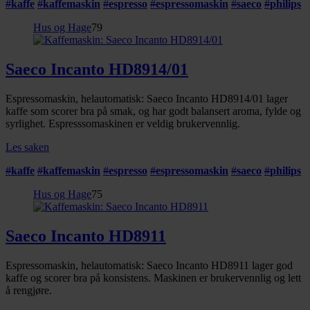
#
kaffe
#
kaffemaskin
#
espresso
#
espressomaskin
#
saeco
#
philips
Hus og Hage
79
Saeco Incanto HD8914/01
Espressomaskin, helautomatisk: Saeco Incanto HD8914/01 lager
kaffe som scorer bra på smak, og har godt balansert aroma, fylde og
syrlighet. Espresssomaskinen er veldig brukervennlig.
Les saken
#
kaffe
#
kaffemaskin
#
espresso
#
espressomaskin
#
saeco
#
philips
Hus og Hage
75
Saeco Incanto HD8911
Espressomaskin, helautomatisk: Saeco Incanto HD8911 lager god
kaffe og scorer bra på konsistens. Maskinen er brukervennlig og lett
å rengjøre.