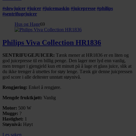
#
slowjuicer
#
juicer
#
juicemaskin
#
juicepresse
#
philips
#
sentrifugejuicer
Hus og Hage
69
Philips Viva Collection HR1836
SENTRIFUGEJUICER:
Tænk mener at HR1836 er en liten og
god juicepresse til en billig penge. Den lager mer lyd enn vanlig,
men trenger i gjengjeld kun ett minutt på å lage et glass juice, slik at
du ikke trenger å utsettes for støy lenge. Tænk gir denne juicpressen
god score i alle deltester unntatt støynivå.
Rengjøring:
Enkel å rengjøre.
Mengde fruktkjøtt:
Vanlig
Motor:
500 W
Mugge:
?
Hastighet:
1
Støynivå:
Høyt
Les saken