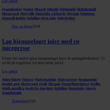
Les saken
#
vannkoker
#
smeg
#
bosch
#
dualit
#
delonghi
#
kitchenaid
#
kenwood
#
breville
#
morphy-richards
#
braun
#
siemens
#
russell-hobbs
#
philips
#
eva-solo
#
electrolux
Hus og Hage
2018
Lag hjemmelaget juice med en
juicepresse
Frister det med et glass hjemmelaget juice til søndagsfrokosten? Ta
en titt på topplisten for årets beste juicer.
Les saken
#
slowjuicer
#
juicer
#
juicemaskin
#
juicepresse
#
panasonic
#
point-pro
#
kenwood
#
witt
#
braun
#
sentrifugejuicer
#
wilfa
#
obh-nordica
#
witt-by-kuvings
#
philips
#
magimix
#
novis
#
sandstrøm
Teknologi
2018