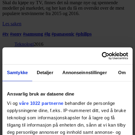
Skal du kjøpe ny TV, finnes det nå mange nye og spennende
modeller på markedet, og her kan du få en oversikt over de mest
populære testvinnerne fra 2015 og 2016.
Les saken
#
tv
#
sony
#
samsung
#
lg
#
panasonic
#
philips
Teknologi
2016
Hodetelefoner som yter musikken
rettferdighet
Samtykke
Detaljer
Annonseinnstillinger
Om
Skal du kjøpe nye hodetelefoner er det mange å velge mellom. Kjøp
av nye hodetelefoner blir fort en investering, og da kan det være
Ansvarlig bruk av dataene dine
greit å vite hvilke som er best.
Vi og
våre 1022 partnerne
behandler de personlige
Les saken
opplysningene dine, f.eks. IP-nummeret ditt, ved å bruke
#
hodetelefoner
#
philips
#
shure
#
bose
#
oppo
#
denon
#
sony
teknologi som informasjonskapsler for å lagre og få
#
sennheiser
#
beats
#
solo
#
dr-dre
#
audio-technica
#
pioneer
#
akg
tilgang til informasjon på enheten din, sånn at vi kan tilby
#
bowers-and-wilkins
#
grado
#
bang-og-olufsen
deg personlige annonser og innhold samt annonse- og