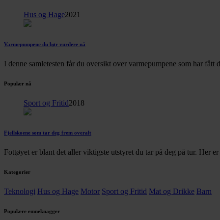
Hus og Hage
2021
Varmepumpene du bør vurdere nå
I denne samletesten får du oversikt over varmepumpene som har fått d
Populær nå
Sport og Fritid
2018
Fjellskoene som tar deg frem overalt
Fottøyet er blant det aller viktigste utstyret du tar på deg på tur. Her 
Kategorier
Teknologi
Hus og Hage
Motor
Sport og Fritid
Mat og Drikke
Barn
Populære emneknagger