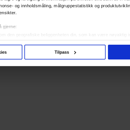
nonse- og innholdsmåling, målgruppestatistikk og produktutvikl
ensikter.
å gjerne:
om den geografiske beliggenheten din, som kan være nøyaktig in
in ved å aktivt skanne den for bestemte karakteristikker (fingera
om hvordan dine personlige data behandles og hvordan du kan v
ies
Tilpass
 trekke tilbake ditt samtykke fra erklæringen om informasjonskap
 for å gi innhold og annonser et personlig preg, for å levere sos
deler dessuten informasjon om hvordan du bruker nettstedet vårt,
og analysearbeid, som kan kombinere den med annen informasjon d
 inn gjennom din bruk av tjenestene deres.