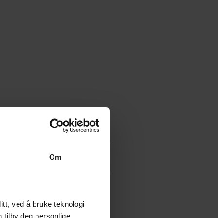
Om
tt, ved å bruke teknologi
n tilby deg personlige