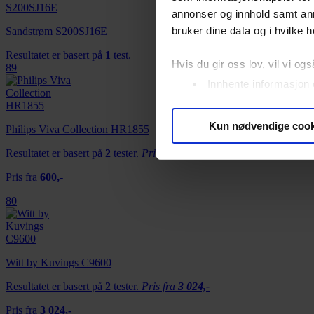
annonser og innhold samt an
bruker dine data og i hvilke h
Sandstrøm S200SJ16E
Resultatet er basert på
1
test.
Hvis du gir oss lov, vil vi ogs
89
Innhente informasjon 
Identifisere enheten d
Under
mer info
kan du lese 
Kun nødvendige cook
Philips Viva Collection HR1855
Du kan hele tiden endre eller
Resultatet er basert på
2
tester.
Pris fra
600,-
Vi bruker informasjonskapsler
Pris fra
600,-
analysere trafikken vår. Vi 
80
sosiale medier, annonsering 
dem, eller som de har samlet
Witt by Kuvings C9600
Resultatet er basert på
2
tester.
Pris fra
3 024,-
Pris fra
3 024,-