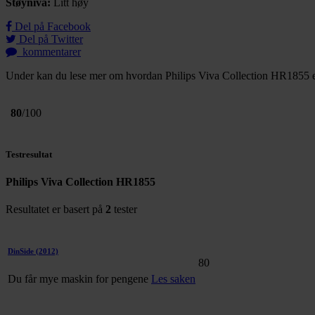
Støynivå:
Litt høy
Del på Facebook
Del på Twitter
kommentarer
Under kan du lese mer om hvordan Philips Viva Collection HR1855 er b
80
/100
Testresultat
Philips Viva Collection HR1855
Resultatet er basert på
2
tester
DinSide
(2012)
80
Du får mye maskin for pengene
Les saken