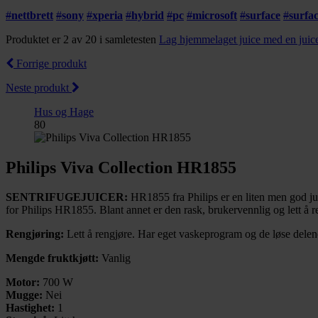
#
nettbrett
#
sony
#
xperia
#
hybrid
#
pc
#
microsoft
#
surface
#
surfa
Produktet er 2 av 20 i samletesten
Lag hjemmelaget juice med en juic
Forrige produkt
Neste produkt
Hus og Hage
80
Philips Viva Collection HR1855
SENTRIFUGEJUICER:
HR1855 fra Philips er en liten men god jui
for Philips HR1855. Blant annet er den rask, brukervennlig og lett å r
Rengjøring:
Lett å rengjøre. Har eget vaskeprogram og de løse dele
Mengde fruktkjøtt:
Vanlig
Motor:
700 W
Mugge:
Nei
Hastighet:
1