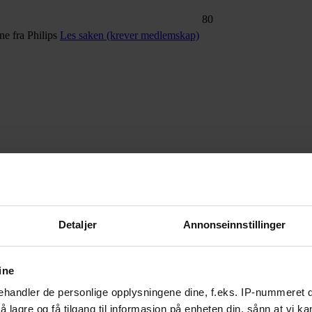
80
ne fra Philips
Les saken (krever medlemskap)
ejuicer
Detaljer
Annonseinnstillinger
tt på topplisten for årets beste juicer.
Les saken
ine
handler de personlige opplysningene dine, f.eks. IP-nummeret di
 lagre og få tilgang til informasjon på enheten din, sånn at vi ka