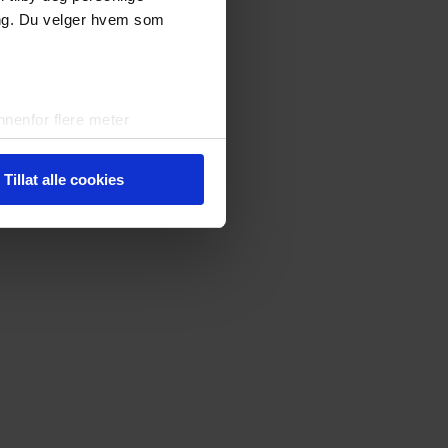
ing. Du velger hvem som
nenfor flere meter
vtrykk)
elge hvordan de skal brukes.
Tillat alle cookies
sler.
iale mediefunksjoner og for å
 med partnerne våre innen
u har gjort tilgjengelig for