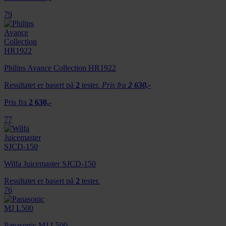
79
Philips Avance Collection HR1922
Resultatet er basert på
2
tester.
Pris fra
2 630,-
Pris fra
2 630,-
77
Wilfa Juicemaster SJCD-150
Resultatet er basert på
2
tester.
76
Panasonic MJ L500