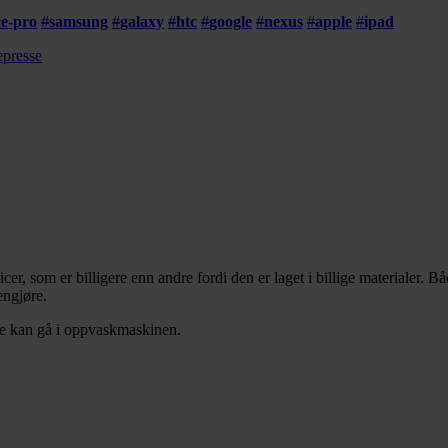
ce-pro
#
samsung
#
galaxy
#
htc
#
google
#
nexus
#
apple
#
ipad
epresse
cer, som er billigere enn andre fordi den er laget i billige materiale
engjøre.
ne kan gå i oppvaskmaskinen.