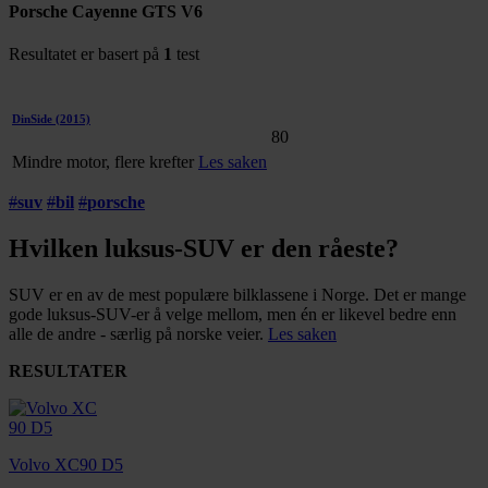
Porsche Cayenne GTS V6
Resultatet er basert på
1
test
DinSide
(2015)
80
Mindre motor, flere krefter
Les saken
#
suv
#
bil
#
porsche
Hvilken luksus-SUV er den råeste?
SUV er en av de mest populære bilklassene i Norge. Det er mange
gode luksus-SUV-er å velge mellom, men én er likevel bedre enn
alle de andre - særlig på norske veier.
Les saken
RESULTATER
Volvo XC90 D5