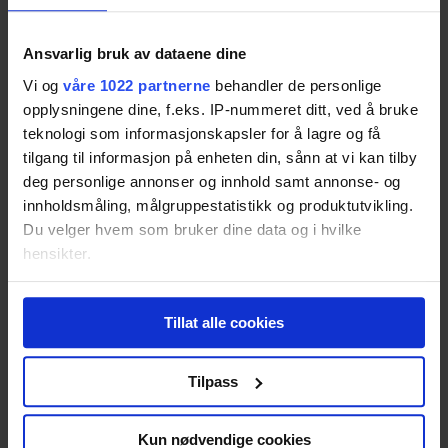
Range Rover Sport SDV6
Resultatet er basert på
4
tester.
Pris fra
775,-
Ansvarlig bruk av dataene dine
Pris fra
775,-
Vi og
våre 1022 partnerne
behandler de personlige
80
opplysningene dine, f.eks. IP-nummeret ditt, ved å bruke
teknologi som informasjonskapsler for å lagre og få
tilgang til informasjon på enheten din, sånn at vi kan tilby
deg personlige annonser og innhold samt annonse- og
innholdsmåling, målgruppestatistikk og produktutvikling.
Mercedes Benz GL 350 BlueTEC 4Matic
Du velger hvem som bruker dine data og i hvilke
Resultatet er basert på
2
tester.
hensikter.
80
Hvis du gir oss lov, vil vi også gjerne:
Tillat alle cookies
Innhente informasjon om den geografiske
Porsche Cayenne GTS V6
beliggenheten din, som kan være nøyaktig innenfor
flere meter
Tilpass
Resultatet er basert på
1
test.
80
Identifisere enheten din ved å aktivt skanne den
for bestemte karakteristikker (fingeravtrykk)
Kun nødvendige cookies