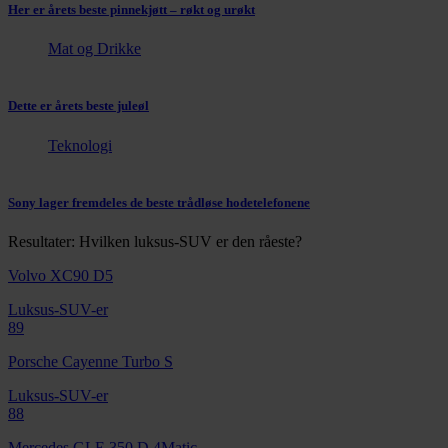
Her er årets beste pinnekjøtt – røkt og urøkt
Mat og Drikke
Dette er årets beste juleøl
Teknologi
Sony lager fremdeles de beste trådløse hodetelefonene
Resultater: Hvilken luksus-SUV er den råeste?
Volvo XC90 D5
Luksus-SUV-er
89
Porsche Cayenne Turbo S
Luksus-SUV-er
88
Mercedes GLE 350 D 4Matic