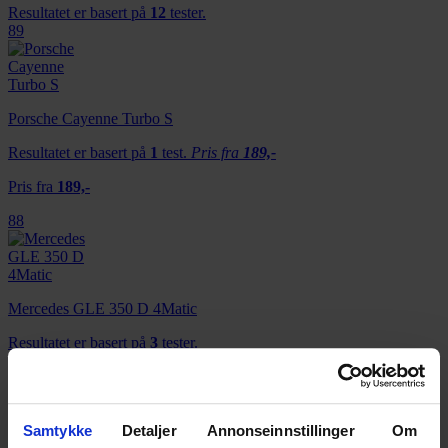
Resultatet er basert på
12
tester.
89
Porsche Cayenne Turbo S
Resultatet er basert på
1
test.
Pris fra
189,-
Pris fra
189,-
88
Mercedes GLE 350 D 4Matic
Resultatet er basert på
3
tester.
81
Samtykke
Detaljer
Annonseinnstillinger
Om