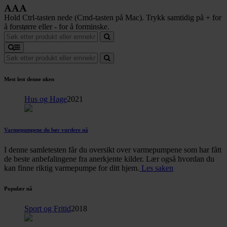
Hold Ctrl-tasten nede (Cmd-tasten på Mac). Trykk samtidig på + for
å forstørre eller - for å forminske.
Mest lest denne uken
Hus og Hage
2021
Varmepumpene du bør vurdere nå
I denne samletesten får du oversikt over varmepumpene som har fått
de beste anbefalingene fra anerkjente kilder. Lær også hvordan du
kan finne riktig varmepumpe for ditt hjem.
Les saken
Populær nå
Sport og Fritid
2018