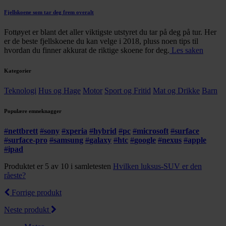
Fjellskoene som tar deg frem overalt
Fottøyet er blant det aller viktigste utstyret du tar på deg på tur. Her
er de beste fjellskoene du kan velge i 2018, pluss noen tips til
hvordan du finner akkurat de riktige skoene for deg.
Les saken
Kategorier
Teknologi
Hus og Hage
Motor
Sport og Fritid
Mat og Drikke
Barn
Populære emneknagger
#
nettbrett
#
sony
#
xperia
#
hybrid
#
pc
#
microsoft
#
surface
#
surface-pro
#
samsung
#
galaxy
#
htc
#
google
#
nexus
#
apple
#
ipad
Produktet er 5 av 10 i samletesten
Hvilken luksus-SUV er den
råeste?
Forrige produkt
Neste produkt