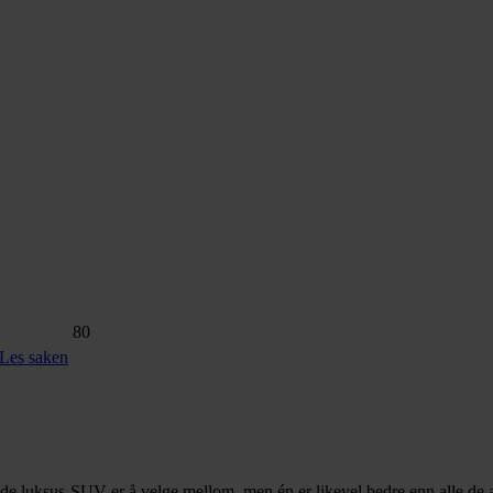
80
Les saken
e luksus-SUV-er å velge mellom, men én er likevel bedre enn alle de a