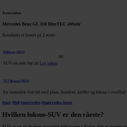
Testresultat
Mercedes Benz GL 350 BlueTEC 4Matic
Resultatet er basert på
2
tester
Klikk.no
(2013)
80
SUV-en som har alt
Les saken
TV2 Broom
(2013)
En fantastisk flott bil med plass, komfort, krefter og luksus i overflod
#
suv
#
bil
#
mercedes
#
mercedes-benz
Hvilken luksus-SUV er den råeste?
SUV er en av de mest populære bilklassene i Norge. Det er mange god