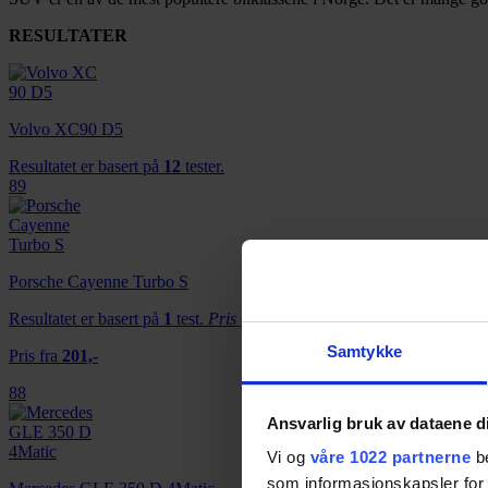
RESULTATER
Volvo XC90 D5
Resultatet er basert på
12
tester.
89
Porsche Cayenne Turbo S
Resultatet er basert på
1
test.
Pris fra
201,-
Samtykke
Pris fra
201,-
88
Ansvarlig bruk av dataene d
Vi og
våre 1022 partnerne
be
som informasjonskapsler for å