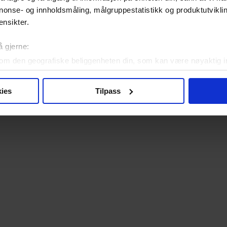
nonse- og innholdsmåling, målgruppestatistikk og produktutvikl
ensikter.
å gjerne:
om den geografiske beliggenheten din, som kan være nøyaktig in
in ved å aktivt skanne den for bestemte karakteristikker (fingera
om hvordan dine personlige data behandles og hvordan du kan v
ies
Tilpass
 trekke tilbake ditt samtykke fra erklæringen om informasjonskap
 for å gi innhold og annonser et personlig preg, for å levere sos
deler dessuten informasjon om hvordan du bruker nettstedet vårt,
og analysearbeid, som kan kombinere den med annen informasjon d
 inn gjennom din bruk av tjenestene deres.