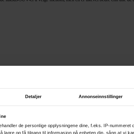
Detaljer
Annonseinnstillinger
ine
handler de personlige opplysningene dine, f.eks. IP-nummeret di
 lagre og få tilgang til informasjon på enheten din, sånn at vi ka