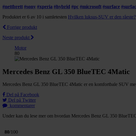
#
nettbrett
#
sony
#
xperia
#
hybrid
#
pc
#
microsoft
#
surface
#
surfa
Produktet er 6 av 10 i samletesten
Hvilken luksus-SUV er den råeste?
Forrige produkt
Neste produkt
Motor
80
Mercedes Benz GL 350 BlueTEC 4Matic
Mercedes Benz GL 350 BlueTEC 4Matic er en komfortbale SUV med kraf
Del på Facebook
Del på Twitter
kommentarer
Under kan du lese mer om hvordan Mercedes Benz GL 350 BlueTEC 4Mat
80
/100