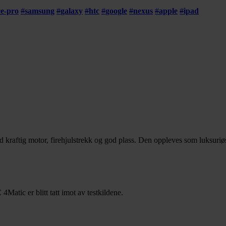
ce-pro
#
samsung
#
galaxy
#
htc
#
google
#
nexus
#
apple
#
ipad
tig motor, firehjulstrekk og god plass. Den oppleves som luksuriøs, 
ic er blitt tatt imot av testkildene.