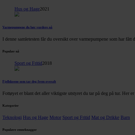
Hus og Hage
2021
Varmepumpene du bør vurdere nå
I denne samletesten får du oversikt over varmepumpene som har fått d
Populær nå
Sport og Fritid
2018
Fjellskoene som tar deg frem overalt
Fottøyet er blant det aller viktigste utstyret du tar på deg på tur. Her 
Kategorier
Teknologi
Hus og Hage
Motor
Sport og Fritid
Mat og Drikke
Barn
Populære emneknagger