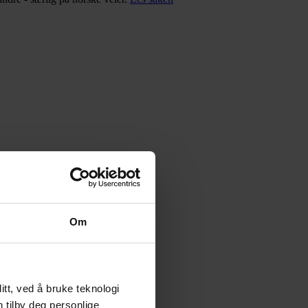
Om
tt, ved å bruke teknologi
n tilby deg personlige