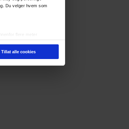
ing. Du velger hvem som
nenfor flere meter
vtrykk)
elge hvordan de skal brukes.
Tillat alle cookies
sler.
iale mediefunksjoner og for å
 med partnerne våre innen
u har gjort tilgjengelig for