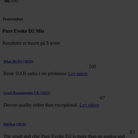
66
/100
Testresultat
Pure Evoke D2 Mio
Resultatet er basert på
5
tester
What Hi-Fi?
(2016)
100
Beste DAB-radio i sin prisklasse
Les saken
Good Housekeeping UK
(2015)
67
Decent quality rather than exceptional.
Les saken
HifiTest
(2014)
63
The small and chic Pure Evoke D2 is more than an analog and