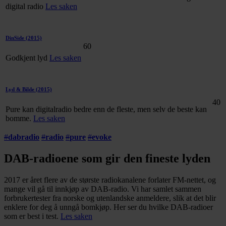
digital radio
Les saken
DinSide
(2015)
60
Godkjent lyd
Les saken
Lyd & Bilde
(2015)
40
Pure kan digitalradio bedre enn de fleste, men selv de beste kan
bomme.
Les saken
#
dabradio
#
radio
#
pure
#
evoke
DAB-radioene som gir den fineste lyden
2017 er året flere av de største radiokanalene forlater FM-nettet, og
mange vil gå til innkjøp av DAB-radio. Vi har samlet sammen
forbrukertester fra norske og utenlandske anmeldere, slik at det blir
enklere for deg å unngå bomkjøp. Her ser du hvilke DAB-radioer
som er best i test.
Les saken