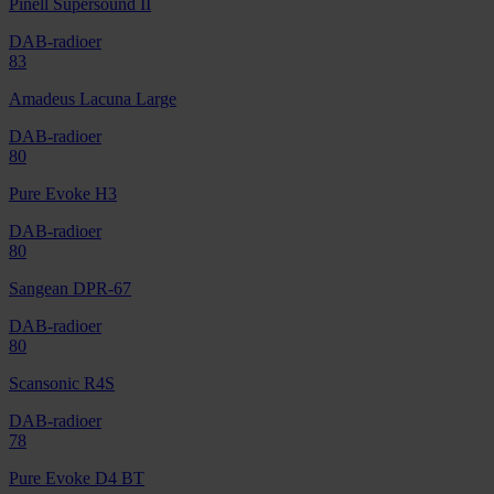
Pinell Supersound II
DAB-radioer
83
Amadeus Lacuna Large
DAB-radioer
80
Pure Evoke H3
DAB-radioer
80
Sangean DPR-67
DAB-radioer
80
Scansonic R4S
DAB-radioer
78
Pure Evoke D4 BT