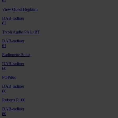
65
View Quest Hepburn
DAB-radioer
63
Tivoli Audio PAL+BT
DAB-radioer
61
Radionette Solist
DAB-radioer
60
POPduo
DAB-radioer
60
Roberts R100
DAB-radioer
60