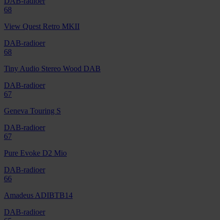
DAB-radioer
68
View Quest Retro MKII
DAB-radioer
68
Tiny Audio Stereo Wood DAB
DAB-radioer
67
Geneva Touring S
DAB-radioer
67
Pure Evoke D2 Mio
DAB-radioer
66
Amadeus ADIBTB14
DAB-radioer