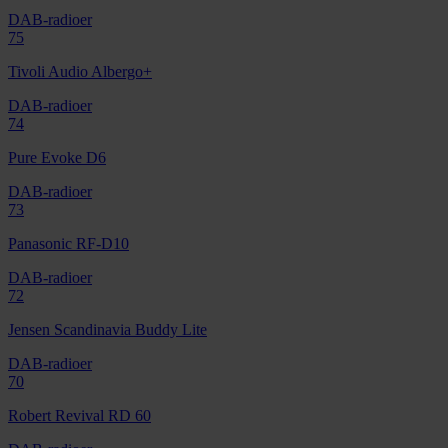
DAB-radioer
75
Tivoli Audio Albergo+
DAB-radioer
74
Pure Evoke D6
DAB-radioer
73
Panasonic RF-D10
DAB-radioer
72
Jensen Scandinavia Buddy Lite
DAB-radioer
70
Robert Revival RD 60