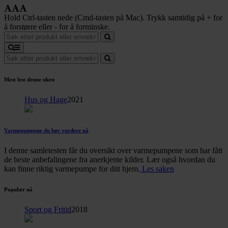
Hold Ctrl-tasten nede (Cmd-tasten på Mac). Trykk samtidig på + for
å forstørre eller - for å forminske.
Mest lest denne uken
Hus og Hage
2021
Varmepumpene du bør vurdere nå
I denne samletesten får du oversikt over varmepumpene som har fått
de beste anbefalingene fra anerkjente kilder. Lær også hvordan du
kan finne riktig varmepumpe for ditt hjem.
Les saken
Populær nå
Sport og Fritid
2018