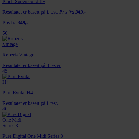
Pinell Supersound II+
eller som de har samlet inn gjennom din bruk av
Resultatet er basert på
1
test.
Pris fra
349,-
tjenestene deres.
Pris fra
349,-
50
Roberts Vintage
Resultatet er basert på
3
tester.
45
Pure Evoke H4
Resultatet er basert på
1
test.
40
Pure Digital One Midi Series 3