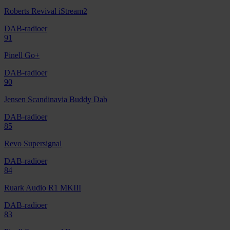
Roberts Revival iStream2
DAB-radioer
91
Pinell Go+
DAB-radioer
90
Jensen Scandinavia Buddy Dab
DAB-radioer
85
Revo Supersignal
DAB-radioer
84
Ruark Audio R1 MKIII
DAB-radioer
83