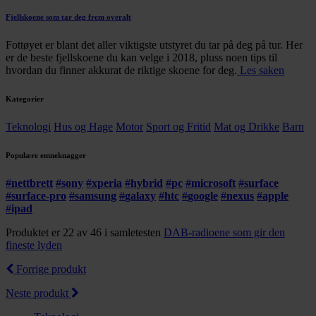
Fjellskoene som tar deg frem overalt
Fottøyet er blant det aller viktigste utstyret du tar på deg på tur. Her
er de beste fjellskoene du kan velge i 2018, pluss noen tips til
hvordan du finner akkurat de riktige skoene for deg.
Les saken
Kategorier
Teknologi
Hus og Hage
Motor
Sport og Fritid
Mat og Drikke
Barn
Populære emneknagger
#
nettbrett
#
sony
#
xperia
#
hybrid
#
pc
#
microsoft
#
surface
#
surface-pro
#
samsung
#
galaxy
#
htc
#
google
#
nexus
#
apple
#
ipad
Produktet er 22 av 46 i samletesten
DAB-radioene som gir den
fineste lyden
Forrige produkt
Neste produkt