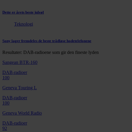
Dette er årets beste juleøl
Teknologi
Sony lager fremdeles de beste trådløse hodetelefonene
Resultater: DAB-radioene som gir den fineste lyden
Sangean BTR-160
DAB-radioer
100
Geneva Touring L
DAB-radioer
100
Geneva World Radio
DAB-radioer
92