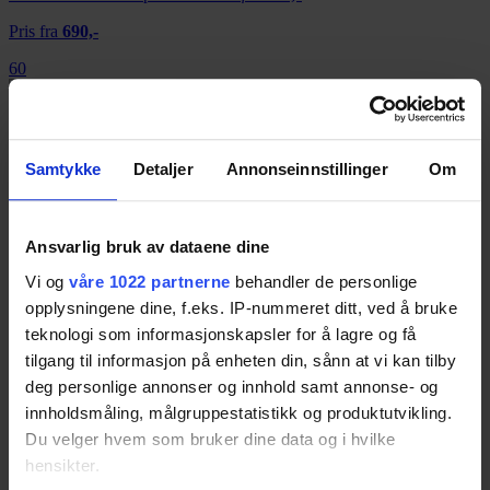
Pris fra
690,-
60
Pure Elan E3
Samtykke
Detaljer
Annonseinnstillinger
Om
Resultatet er basert på
1
test.
60
Ansvarlig bruk av dataene dine
Vi og
våre 1022 partnerne
behandler de personlige
Pure Digital One Maxi Series 3
opplysningene dine, f.eks. IP-nummeret ditt, ved å bruke
teknologi som informasjonskapsler for å lagre og få
Resultatet er basert på
1
test.
60
tilgang til informasjon på enheten din, sånn at vi kan tilby
deg personlige annonser og innhold samt annonse- og
innholdsmåling, målgruppestatistikk og produktutvikling.
Sony XDR-V1BTD
Du velger hvem som bruker dine data og i hvilke
hensikter.
Resultatet er basert på
3
tester.
59